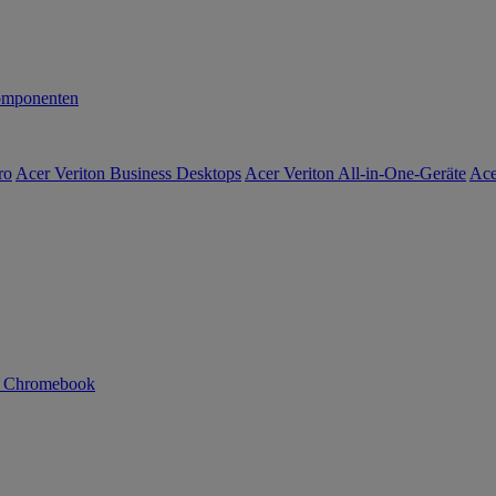
mponenten
ro
Acer Veriton Business Desktops
Acer Veriton All-in-One-Geräte
Ace
n Chromebook