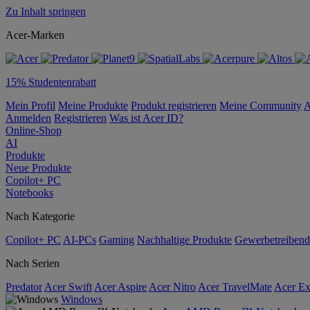
Zu Inhalt springen
Acer-Marken
15% Studentenrabatt
Mein Profil
Meine Produkte
Produkt registrieren
Meine Community
A
Anmelden
Registrieren
Was ist Acer ID?
Online-Shop
AI
Produkte
Neue Produkte
Copilot+ PC
Notebooks
Nach Kategorie
Copilot+ PC
AI-PCs
Gaming
Nachhaltige Produkte
Gewerbetreibend
Nach Serien
Predator
Acer Swift
Acer Aspire
Acer Nitro
Acer TravelMate
Acer Ex
Windows