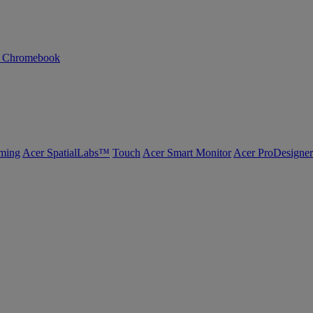
n Chromebook
ming
Acer SpatialLabs™
Touch
Acer Smart Monitor
Acer ProDesigner