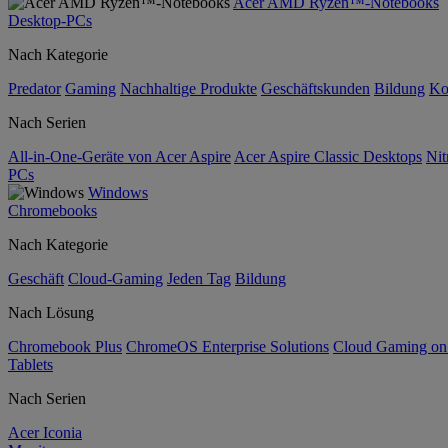
Acer AMD Ryzen™-Notebooks
Desktop-PCs
Nach Kategorie
Predator
Gaming
Nachhaltige Produkte
Geschäftskunden
Bildung
Ko
Nach Serien
All-in-One-Geräte von Acer Aspire
Acer Aspire Classic Desktops
Nit
PCs
Windows
Chromebooks
Nach Kategorie
Geschäft
Cloud-Gaming
Jeden Tag
Bildung
Nach Lösung
Chromebook Plus
ChromeOS Enterprise Solutions
Cloud Gaming o
Tablets
Nach Serien
Acer Iconia