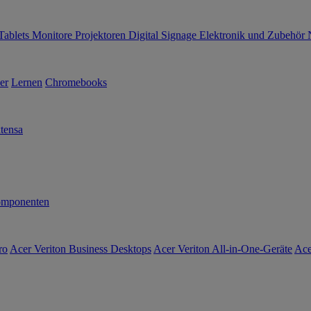
Tablets
Monitore
Projektoren
Digital Signage
Elektronik und Zubehör
er
Lernen
Chromebooks
tensa
mponenten
ro
Acer Veriton Business Desktops
Acer Veriton All-in-One-Geräte
Ace