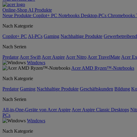
Online-Shop
AI
Produkte
Neue Produkte
Copilot+ PC
Notebooks
Desktop-PCs
Chromebooks
Nach Kategorie
Copilot+ PC
AI-PCs
Gaming
Nachhaltige Produkte
Gewerbetreibend
Nach Serien
Predator
Acer Swift
Acer Aspire
Acer Nitro
Acer TravelMate
Acer Ex
Windows
Acer AMD Ryzen™-Notebooks
Nach Kategorie
Predator
Gaming
Nachhaltige Produkte
Geschäftskunden
Bildung
Ko
Nach Serien
All-in-One-Geräte von Acer Aspire
Acer Aspire Classic Desktops
Nit
PCs
Windows
Nach Kategorie