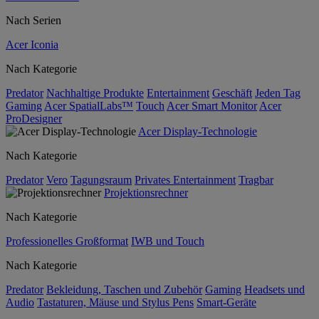
Nach Serien
Acer Iconia
Nach Kategorie
Predator
Nachhaltige Produkte
Entertainment
Geschäft
Jeden Tag
Gaming
Acer SpatialLabs™
Touch
Acer Smart Monitor
Acer
ProDesigner
Acer Display-Technologie
Nach Kategorie
Predator
Vero
Tagungsraum
Privates Entertainment
Tragbar
Projektionsrechner
Nach Kategorie
Professionelles Großformat
IWB und Touch
Nach Kategorie
Predator
Bekleidung, Taschen und Zubehör
Gaming
Headsets und
Audio
Tastaturen, Mäuse und Stylus Pens
Smart-Geräte