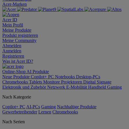
Acer-Marken
Acer ID
Mein Profil
Meine Produkte
Produkt registrieren
Meine Community
Abmelden
Anmelden
Registrieren
Was ist Acer ID?
Online-Shop
AI
Produkte
Neue Produkte
Copilot+ PC
Notebooks
Desktop-PCs
Chromebooks
Tablets
Monitore
Projektoren
Digital Signage
Elektronik und Zubehör
Netzwerk
E-Mobilität
Handheld Gaming
Nach Kategorie
Copilot+ PC
AI-PCs
Gaming
Nachhaltige Produkte
Gewerbetreibender
Lernen
Chromebooks
Nach Serien