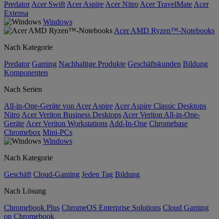
Predator
Acer Swift
Acer Aspire
Acer Nitro
Acer TravelMate
Acer
Extensa
Windows
Acer AMD Ryzen™-Notebooks
Nach Kategorie
Predator
Gaming
Nachhaltige Produkte
Geschäftskunden
Bildung
Komponenten
Nach Serien
All-in-One-Geräte von Acer Aspire
Acer Aspire Classic Desktops
Nitro
Acer Veriton Business Desktops
Acer Veriton All-in-One-
Geräte
Acer Veriton Workstations
Add-In-One
Chromebase
Chromebox
Mini-PCs
Windows
Nach Kategorie
Geschäft
Cloud-Gaming
Jeden Tag
Bildung
Nach Lösung
Chromebook Plus
ChromeOS Enterprise Solutions
Cloud Gaming
on Chromebook