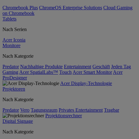
Chromebook Plus
ChromeOS Enterprise Solutions
Cloud Gaming
on Chromebook
Tablets
Nach Serien
Acer Iconia
Monitore
Nach Kategorie
Predator
Nachhaltige Produkte
Entertainment
Geschäft
Jeden Tag
Gaming
Acer SpatialLabs™
Touch
Acer Smart Monitor
Acer
ProDesigner
Acer Display-Technologie
Projektoren
Nach Kategorie
Predator
Vero
Tagungsraum
Privates Entertainment
Tragbar
Projektionsrechner
Digital Signage
Nach Kategorie