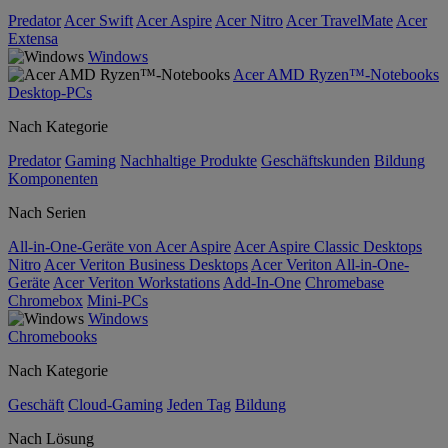
Predator
Acer Swift
Acer Aspire
Acer Nitro
Acer TravelMate
Acer
Extensa
Windows
Acer AMD Ryzen™-Notebooks
Desktop-PCs
Nach Kategorie
Predator
Gaming
Nachhaltige Produkte
Geschäftskunden
Bildung
Komponenten
Nach Serien
All-in-One-Geräte von Acer Aspire
Acer Aspire Classic Desktops
Nitro
Acer Veriton Business Desktops
Acer Veriton All-in-One-
Geräte
Acer Veriton Workstations
Add-In-One
Chromebase
Chromebox
Mini-PCs
Windows
Chromebooks
Nach Kategorie
Geschäft
Cloud-Gaming
Jeden Tag
Bildung
Nach Lösung