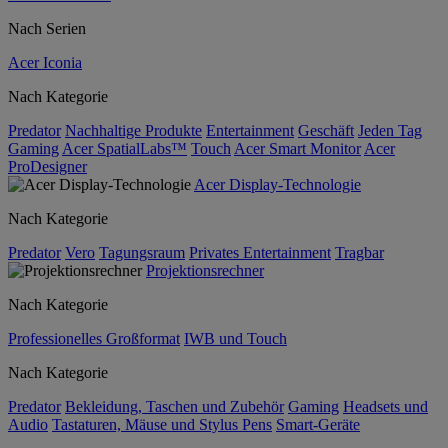
Nach Serien
Acer Iconia
Nach Kategorie
Predator
Nachhaltige Produkte
Entertainment
Geschäft
Jeden Tag
Gaming
Acer SpatialLabs™
Touch
Acer Smart Monitor
Acer
ProDesigner
Acer Display-Technologie
Nach Kategorie
Predator
Vero
Tagungsraum
Privates Entertainment
Tragbar
Projektionsrechner
Nach Kategorie
Professionelles Großformat
IWB und Touch
Nach Kategorie
Predator
Bekleidung, Taschen und Zubehör
Gaming
Headsets und
Audio
Tastaturen, Mäuse und Stylus Pens
Smart-Geräte