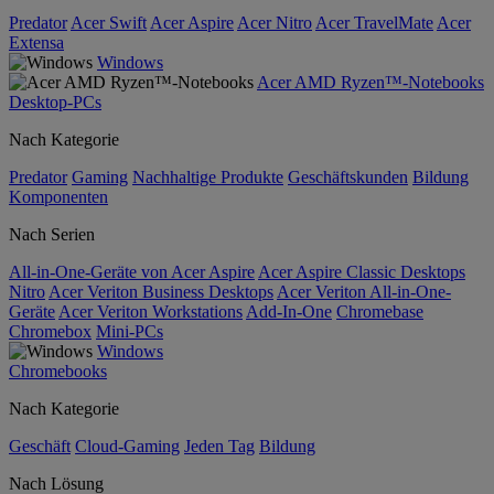
Predator
Acer Swift
Acer Aspire
Acer Nitro
Acer TravelMate
Acer
Extensa
Windows
Acer AMD Ryzen™-Notebooks
Desktop-PCs
Nach Kategorie
Predator
Gaming
Nachhaltige Produkte
Geschäftskunden
Bildung
Komponenten
Nach Serien
All-in-One-Geräte von Acer Aspire
Acer Aspire Classic Desktops
Nitro
Acer Veriton Business Desktops
Acer Veriton All-in-One-
Geräte
Acer Veriton Workstations
Add-In-One
Chromebase
Chromebox
Mini-PCs
Windows
Chromebooks
Nach Kategorie
Geschäft
Cloud-Gaming
Jeden Tag
Bildung
Nach Lösung