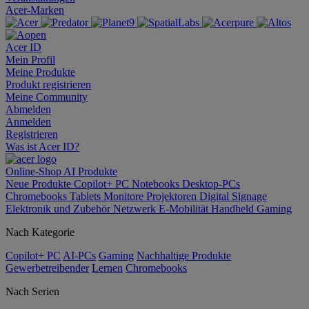
Acer-Marken
Acer ID
Mein Profil
Meine Produkte
Produkt registrieren
Meine Community
Abmelden
Anmelden
Registrieren
Was ist Acer ID?
Online-Shop
AI
Produkte
Neue Produkte
Copilot+ PC
Notebooks
Desktop-PCs
Chromebooks
Tablets
Monitore
Projektoren
Digital Signage
Elektronik und Zubehör
Netzwerk
E-Mobilität
Handheld Gaming
Nach Kategorie
Copilot+ PC
AI-PCs
Gaming
Nachhaltige Produkte
Gewerbetreibender
Lernen
Chromebooks
Nach Serien