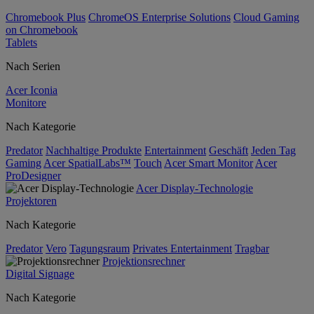
Chromebook Plus
ChromeOS Enterprise Solutions
Cloud Gaming
on Chromebook
Tablets
Nach Serien
Acer Iconia
Monitore
Nach Kategorie
Predator
Nachhaltige Produkte
Entertainment
Geschäft
Jeden Tag
Gaming
Acer SpatialLabs™
Touch
Acer Smart Monitor
Acer
ProDesigner
Acer Display-Technologie
Projektoren
Nach Kategorie
Predator
Vero
Tagungsraum
Privates Entertainment
Tragbar
Projektionsrechner
Digital Signage
Nach Kategorie