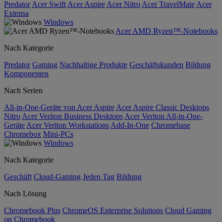
Predator
Acer Swift
Acer Aspire
Acer Nitro
Acer TravelMate
Acer
Extensa
Windows
Acer AMD Ryzen™-Notebooks
Nach Kategorie
Predator
Gaming
Nachhaltige Produkte
Geschäftskunden
Bildung
Komponenten
Nach Serien
All-in-One-Geräte von Acer Aspire
Acer Aspire Classic Desktops
Nitro
Acer Veriton Business Desktops
Acer Veriton All-in-One-
Geräte
Acer Veriton Workstations
Add-In-One
Chromebase
Chromebox
Mini-PCs
Windows
Nach Kategorie
Geschäft
Cloud-Gaming
Jeden Tag
Bildung
Nach Lösung
Chromebook Plus
ChromeOS Enterprise Solutions
Cloud Gaming
on Chromebook