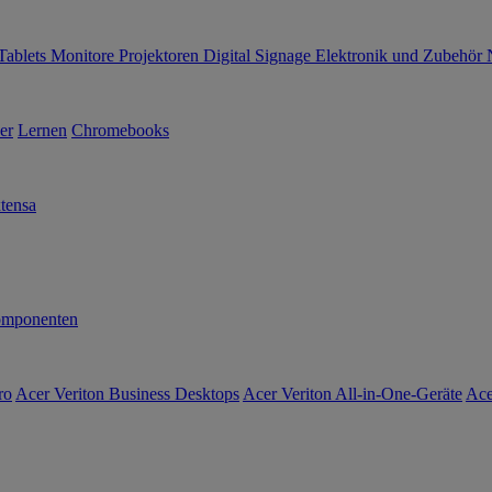
Tablets
Monitore
Projektoren
Digital Signage
Elektronik und Zubehör
er
Lernen
Chromebooks
tensa
mponenten
ro
Acer Veriton Business Desktops
Acer Veriton All-in-One-Geräte
Ace