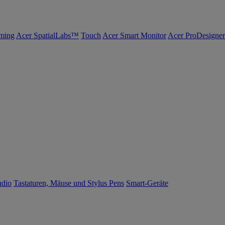
ming
Acer SpatialLabs™
Touch
Acer Smart Monitor
Acer ProDesigner
udio
Tastaturen, Mäuse und Stylus Pens
Smart-Geräte