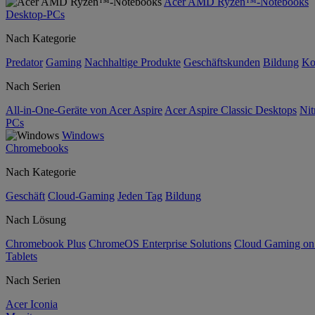
Acer AMD Ryzen™-Notebooks
Desktop-PCs
Nach Kategorie
Predator
Gaming
Nachhaltige Produkte
Geschäftskunden
Bildung
Ko
Nach Serien
All-in-One-Geräte von Acer Aspire
Acer Aspire Classic Desktops
Nit
PCs
Windows
Chromebooks
Nach Kategorie
Geschäft
Cloud-Gaming
Jeden Tag
Bildung
Nach Lösung
Chromebook Plus
ChromeOS Enterprise Solutions
Cloud Gaming o
Tablets
Nach Serien
Acer Iconia