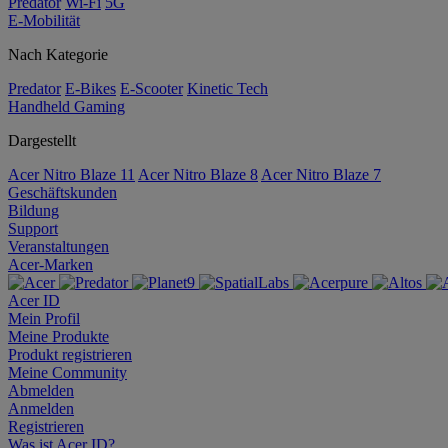
Predator
Wi-Fi
5G
E-Mobilität
Nach Kategorie
Predator
E-Bikes
E-Scooter
Kinetic Tech
Handheld Gaming
Dargestellt
Acer Nitro Blaze 11
Acer Nitro Blaze 8
Acer Nitro Blaze 7
Geschäftskunden
Bildung
Support
Veranstaltungen
Acer-Marken
Acer ID
Mein Profil
Meine Produkte
Produkt registrieren
Meine Community
Abmelden
Anmelden
Registrieren
Was ist Acer ID?