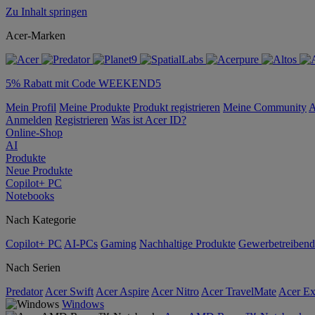
Zu Inhalt springen
Acer-Marken
5% Rabatt mit Code WEEKEND5
Mein Profil
Meine Produkte
Produkt registrieren
Meine Community
A
Anmelden
Registrieren
Was ist Acer ID?
Online-Shop
AI
Produkte
Neue Produkte
Copilot+ PC
Notebooks
Nach Kategorie
Copilot+ PC
AI-PCs
Gaming
Nachhaltige Produkte
Gewerbetreibend
Nach Serien
Predator
Acer Swift
Acer Aspire
Acer Nitro
Acer TravelMate
Acer Ex
Windows