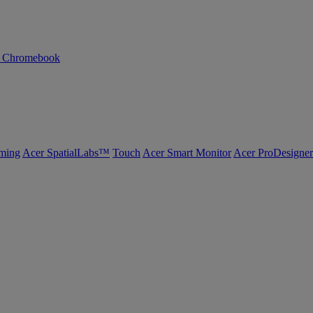
n Chromebook
ming
Acer SpatialLabs™
Touch
Acer Smart Monitor
Acer ProDesigner