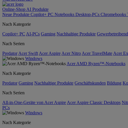
Online-Shop
AI
Produkte
Neue Produkte
Copilot+ PC
Notebooks
Desktop-PCs
Chromebooks
Nach Kategorie
Copilot+ PC
AI-PCs
Gaming
Nachhaltige Produkte
Gewerbetreibend
Nach Serien
Predator
Acer Swift
Acer Aspire
Acer Nitro
Acer TravelMate
Acer Ex
Windows
Acer AMD Ryzen™-Notebooks
Nach Kategorie
Predator
Gaming
Nachhaltige Produkte
Geschäftskunden
Bildung
Ko
Nach Serien
All-in-One-Geräte von Acer Aspire
Acer Aspire Classic Desktops
Nit
PCs
Windows
Nach Kategorie