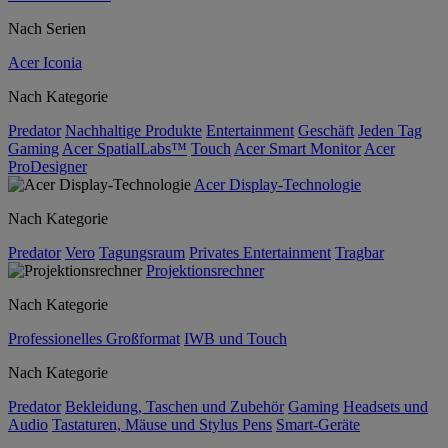
Nach Serien
Acer Iconia
Nach Kategorie
Predator
Nachhaltige Produkte
Entertainment
Geschäft
Jeden Tag
Gaming
Acer SpatialLabs™
Touch
Acer Smart Monitor
Acer
ProDesigner
Acer Display-Technologie
Nach Kategorie
Predator
Vero
Tagungsraum
Privates Entertainment
Tragbar
Projektionsrechner
Nach Kategorie
Professionelles Großformat
IWB und Touch
Nach Kategorie
Predator
Bekleidung, Taschen und Zubehör
Gaming
Headsets und
Audio
Tastaturen, Mäuse und Stylus Pens
Smart-Geräte