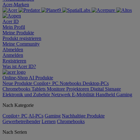
Acer-Marken
Acer ID
Mein Profil
Meine Produkte
Produkt registrieren
Meine Community
Abmelden
Anmelden
Registrieren
Was ist Acer ID?
Online-Shop
AI
Produkte
Neue Produkte
Copilot+ PC
Notebooks
Desktop-PCs
Chromebooks
Tablets
Monitore
Projektoren
Digital Signage
Elektronik und Zubehör
Netzwerk
E-Mobilität
Handheld Gaming
Nach Kategorie
Copilot+ PC
AI-PCs
Gaming
Nachhaltige Produkte
Gewerbetreibender
Lernen
Chromebooks
Nach Serien