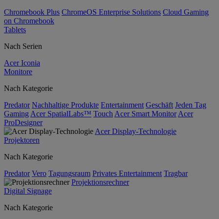
Chromebook Plus
ChromeOS Enterprise Solutions
Cloud Gaming
on Chromebook
Tablets
Nach Serien
Acer Iconia
Monitore
Nach Kategorie
Predator
Nachhaltige Produkte
Entertainment
Geschäft
Jeden Tag
Gaming
Acer SpatialLabs™
Touch
Acer Smart Monitor
Acer
ProDesigner
Acer Display-Technologie
Projektoren
Nach Kategorie
Predator
Vero
Tagungsraum
Privates Entertainment
Tragbar
Projektionsrechner
Digital Signage
Nach Kategorie