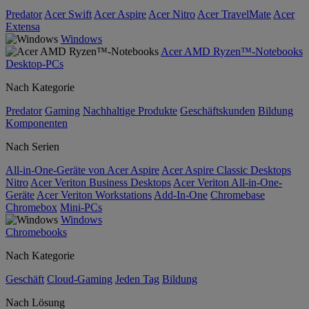
Predator
Acer Swift
Acer Aspire
Acer Nitro
Acer TravelMate
Acer
Extensa
Windows
Acer AMD Ryzen™-Notebooks
Desktop-PCs
Nach Kategorie
Predator
Gaming
Nachhaltige Produkte
Geschäftskunden
Bildung
Komponenten
Nach Serien
All-in-One-Geräte von Acer Aspire
Acer Aspire Classic Desktops
Nitro
Acer Veriton Business Desktops
Acer Veriton All-in-One-
Geräte
Acer Veriton Workstations
Add-In-One
Chromebase
Chromebox
Mini-PCs
Windows
Chromebooks
Nach Kategorie
Geschäft
Cloud-Gaming
Jeden Tag
Bildung
Nach Lösung