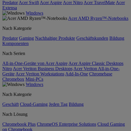
Predator
Acer Swift
Acer Aspire
Acer Nitro
Acer TravelMate
Acer
Extensa
Windows
Acer AMD Ryzen™-Notebooks
Nach Kategorie
Predator
Gaming
Nachhaltige Produkte
Geschäftskunden
Bildung
Komponenten
Nach Serien
All-in-One-Geräte von Acer Aspire
Acer Aspire Classic Desktops
Nitro
Acer Veriton Business Desktops
Acer Veriton All-in-One-
Geräte
Acer Veriton Workstations
Add-In-One
Chromebase
Chromebox
Mini-PCs
Windows
Nach Kategorie
Geschäft
Cloud-Gaming
Jeden Tag
Bildung
Nach Lösung
Chromebook Plus
ChromeOS Enterprise Solutions
Cloud Gaming
on Chromebook