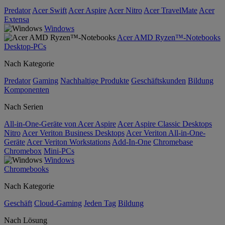
Predator
Acer Swift
Acer Aspire
Acer Nitro
Acer TravelMate
Acer
Extensa
Windows
Acer AMD Ryzen™-Notebooks
Desktop-PCs
Nach Kategorie
Predator
Gaming
Nachhaltige Produkte
Geschäftskunden
Bildung
Komponenten
Nach Serien
All-in-One-Geräte von Acer Aspire
Acer Aspire Classic Desktops
Nitro
Acer Veriton Business Desktops
Acer Veriton All-in-One-
Geräte
Acer Veriton Workstations
Add-In-One
Chromebase
Chromebox
Mini-PCs
Windows
Chromebooks
Nach Kategorie
Geschäft
Cloud-Gaming
Jeden Tag
Bildung
Nach Lösung