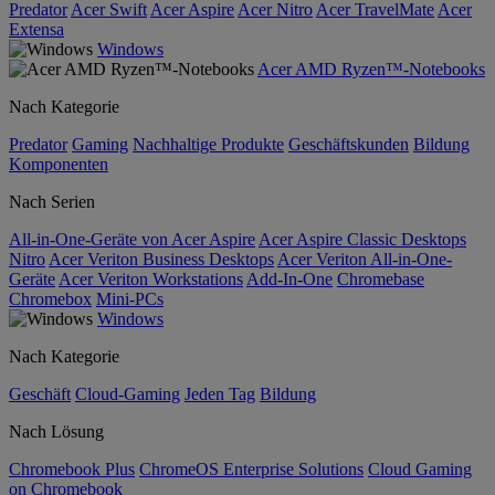
Predator
Acer Swift
Acer Aspire
Acer Nitro
Acer TravelMate
Acer
Extensa
Windows
Acer AMD Ryzen™-Notebooks
Nach Kategorie
Predator
Gaming
Nachhaltige Produkte
Geschäftskunden
Bildung
Komponenten
Nach Serien
All-in-One-Geräte von Acer Aspire
Acer Aspire Classic Desktops
Nitro
Acer Veriton Business Desktops
Acer Veriton All-in-One-
Geräte
Acer Veriton Workstations
Add-In-One
Chromebase
Chromebox
Mini-PCs
Windows
Nach Kategorie
Geschäft
Cloud-Gaming
Jeden Tag
Bildung
Nach Lösung
Chromebook Plus
ChromeOS Enterprise Solutions
Cloud Gaming
on Chromebook