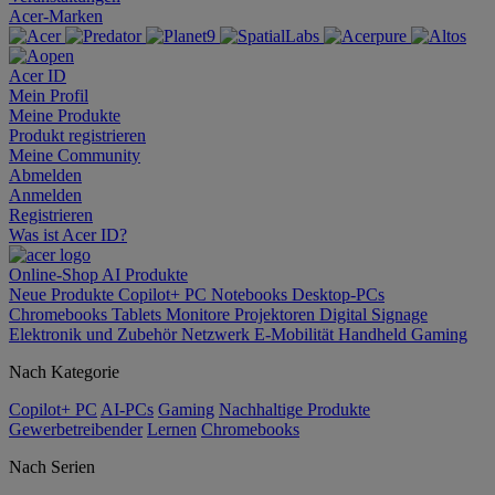
Acer-Marken
Acer ID
Mein Profil
Meine Produkte
Produkt registrieren
Meine Community
Abmelden
Anmelden
Registrieren
Was ist Acer ID?
Online-Shop
AI
Produkte
Neue Produkte
Copilot+ PC
Notebooks
Desktop-PCs
Chromebooks
Tablets
Monitore
Projektoren
Digital Signage
Elektronik und Zubehör
Netzwerk
E-Mobilität
Handheld Gaming
Nach Kategorie
Copilot+ PC
AI-PCs
Gaming
Nachhaltige Produkte
Gewerbetreibender
Lernen
Chromebooks
Nach Serien