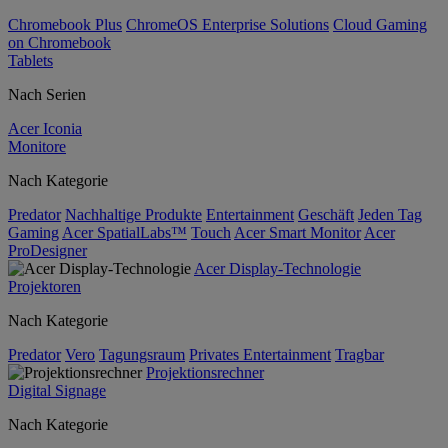
Chromebook Plus
ChromeOS Enterprise Solutions
Cloud Gaming
on Chromebook
Tablets
Nach Serien
Acer Iconia
Monitore
Nach Kategorie
Predator
Nachhaltige Produkte
Entertainment
Geschäft
Jeden Tag
Gaming
Acer SpatialLabs™
Touch
Acer Smart Monitor
Acer
ProDesigner
Acer Display-Technologie
Projektoren
Nach Kategorie
Predator
Vero
Tagungsraum
Privates Entertainment
Tragbar
Projektionsrechner
Digital Signage
Nach Kategorie