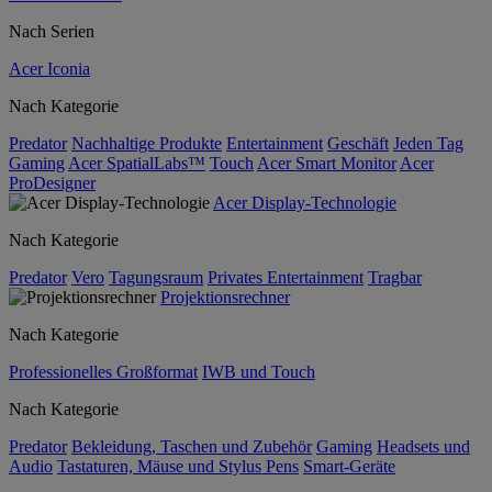
Nach Serien
Acer Iconia
Nach Kategorie
Predator
Nachhaltige Produkte
Entertainment
Geschäft
Jeden Tag
Gaming
Acer SpatialLabs™
Touch
Acer Smart Monitor
Acer
ProDesigner
Acer Display-Technologie
Nach Kategorie
Predator
Vero
Tagungsraum
Privates Entertainment
Tragbar
Projektionsrechner
Nach Kategorie
Professionelles Großformat
IWB und Touch
Nach Kategorie
Predator
Bekleidung, Taschen und Zubehör
Gaming
Headsets und
Audio
Tastaturen, Mäuse und Stylus Pens
Smart-Geräte