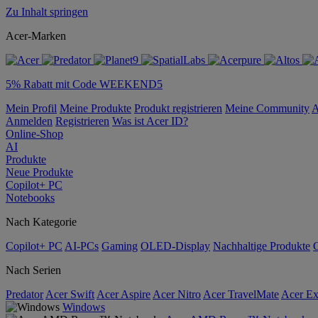
Zu Inhalt springen
Acer-Marken
5% Rabatt mit Code WEEKEND5
Mein Profil
Meine Produkte
Produkt registrieren
Meine Community
A
Anmelden
Registrieren
Was ist Acer ID?
Online-Shop
AI
Produkte
Neue Produkte
Copilot+ PC
Notebooks
Nach Kategorie
Copilot+ PC
AI-PCs
Gaming
OLED-Display
Nachhaltige Produkte
Nach Serien
Predator
Acer Swift
Acer Aspire
Acer Nitro
Acer TravelMate
Acer Ex
Windows