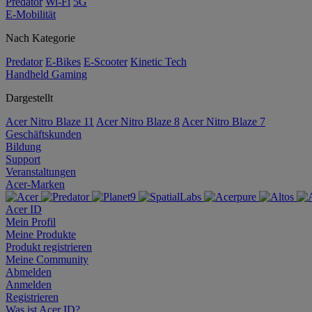
Predator
Wi-Fi
5G
E-Mobilität
Nach Kategorie
Predator
E-Bikes
E-Scooter
Kinetic Tech
Handheld Gaming
Dargestellt
Acer Nitro Blaze 11
Acer Nitro Blaze 8
Acer Nitro Blaze 7
Geschäftskunden
Bildung
Support
Veranstaltungen
Acer-Marken
Acer ID
Mein Profil
Meine Produkte
Produkt registrieren
Meine Community
Abmelden
Anmelden
Registrieren
Was ist Acer ID?