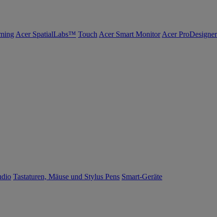
ming
Acer SpatialLabs™
Touch
Acer Smart Monitor
Acer ProDesigner
udio
Tastaturen, Mäuse und Stylus Pens
Smart-Geräte