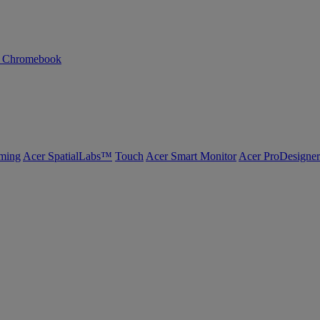
n Chromebook
ming
Acer SpatialLabs™
Touch
Acer Smart Monitor
Acer ProDesigner