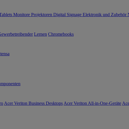
Tablets
Monitore
Projektoren
Digital Signage
Elektronik und Zubehör
Gewerbetreibender
Lernen
Chromebooks
tensa
mponenten
ro
Acer Veriton Business Desktops
Acer Veriton All-in-One-Geräte
Ace