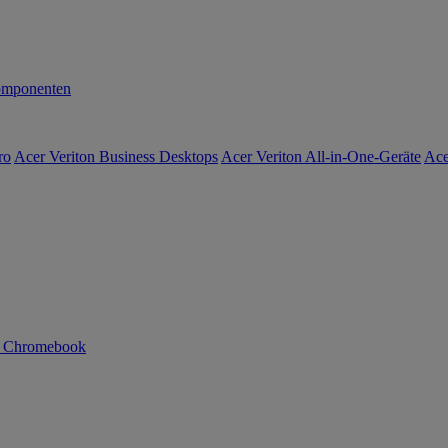
mponenten
ro
Acer Veriton Business Desktops
Acer Veriton All-in-One-Geräte
Ace
n Chromebook