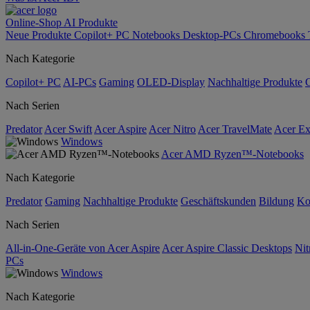
Online-Shop
AI
Produkte
Neue Produkte
Copilot+ PC
Notebooks
Desktop-PCs
Chromebooks
Nach Kategorie
Copilot+ PC
AI-PCs
Gaming
OLED-Display
Nachhaltige Produkte
Nach Serien
Predator
Acer Swift
Acer Aspire
Acer Nitro
Acer TravelMate
Acer Ex
Windows
Acer AMD Ryzen™-Notebooks
Nach Kategorie
Predator
Gaming
Nachhaltige Produkte
Geschäftskunden
Bildung
Ko
Nach Serien
All-in-One-Geräte von Acer Aspire
Acer Aspire Classic Desktops
Nit
PCs
Windows
Nach Kategorie