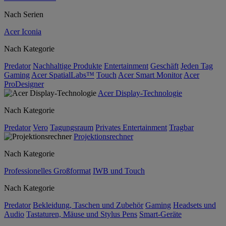
Nach Serien
Acer Iconia
Nach Kategorie
Predator
Nachhaltige Produkte
Entertainment
Geschäft
Jeden Tag
Gaming
Acer SpatialLabs™
Touch
Acer Smart Monitor
Acer
ProDesigner
Acer Display-Technologie
Nach Kategorie
Predator
Vero
Tagungsraum
Privates Entertainment
Tragbar
Projektionsrechner
Nach Kategorie
Professionelles Großformat
IWB und Touch
Nach Kategorie
Predator
Bekleidung, Taschen und Zubehör
Gaming
Headsets und
Audio
Tastaturen, Mäuse und Stylus Pens
Smart-Geräte