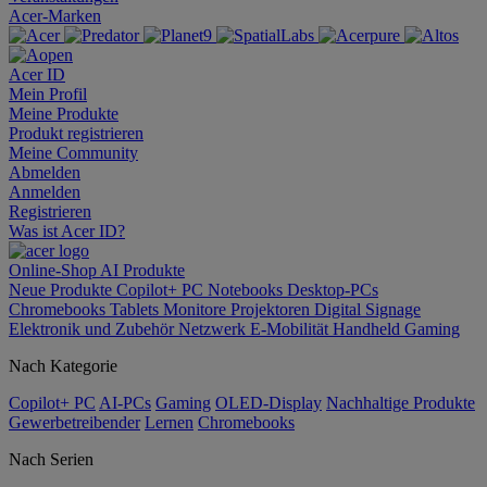
Acer-Marken
Acer ID
Mein Profil
Meine Produkte
Produkt registrieren
Meine Community
Abmelden
Anmelden
Registrieren
Was ist Acer ID?
Online-Shop
AI
Produkte
Neue Produkte
Copilot+ PC
Notebooks
Desktop-PCs
Chromebooks
Tablets
Monitore
Projektoren
Digital Signage
Elektronik und Zubehör
Netzwerk
E-Mobilität
Handheld Gaming
Nach Kategorie
Copilot+ PC
AI-PCs
Gaming
OLED-Display
Nachhaltige Produkte
Gewerbetreibender
Lernen
Chromebooks
Nach Serien