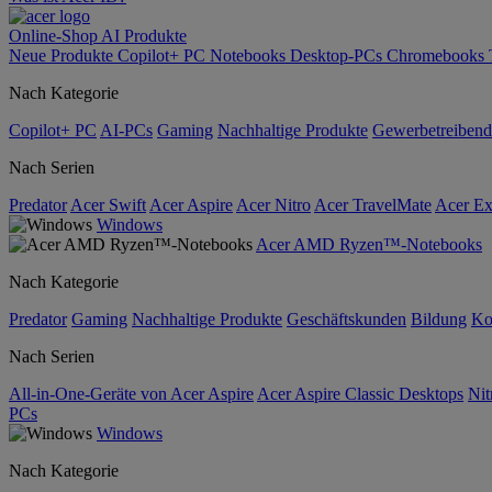
Online-Shop
AI
Produkte
Neue Produkte
Copilot+ PC
Notebooks
Desktop-PCs
Chromebooks
Nach Kategorie
Copilot+ PC
AI-PCs
Gaming
Nachhaltige Produkte
Gewerbetreibend
Nach Serien
Predator
Acer Swift
Acer Aspire
Acer Nitro
Acer TravelMate
Acer Ex
Windows
Acer AMD Ryzen™-Notebooks
Nach Kategorie
Predator
Gaming
Nachhaltige Produkte
Geschäftskunden
Bildung
Ko
Nach Serien
All-in-One-Geräte von Acer Aspire
Acer Aspire Classic Desktops
Nit
PCs
Windows
Nach Kategorie