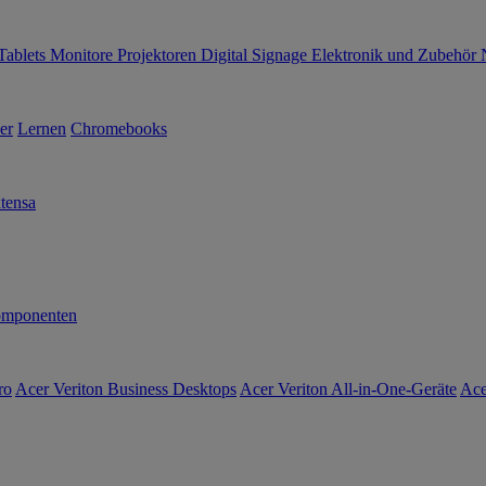
Tablets
Monitore
Projektoren
Digital Signage
Elektronik und Zubehör
er
Lernen
Chromebooks
tensa
mponenten
ro
Acer Veriton Business Desktops
Acer Veriton All-in-One-Geräte
Ace