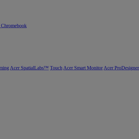
n Chromebook
ming
Acer SpatialLabs™
Touch
Acer Smart Monitor
Acer ProDesigner