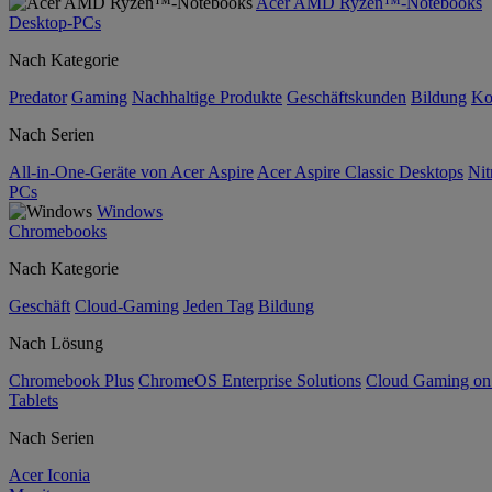
Acer AMD Ryzen™-Notebooks
Desktop-PCs
Nach Kategorie
Predator
Gaming
Nachhaltige Produkte
Geschäftskunden
Bildung
Ko
Nach Serien
All-in-One-Geräte von Acer Aspire
Acer Aspire Classic Desktops
Nit
PCs
Windows
Chromebooks
Nach Kategorie
Geschäft
Cloud-Gaming
Jeden Tag
Bildung
Nach Lösung
Chromebook Plus
ChromeOS Enterprise Solutions
Cloud Gaming o
Tablets
Nach Serien
Acer Iconia