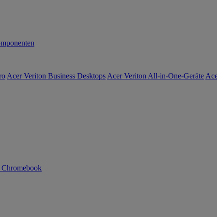
mponenten
ro
Acer Veriton Business Desktops
Acer Veriton All-in-One-Geräte
Ace
n Chromebook