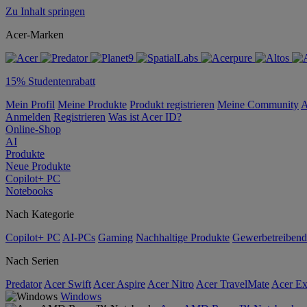
Zu Inhalt springen
Acer-Marken
15% Studentenrabatt
Mein Profil
Meine Produkte
Produkt registrieren
Meine Community
A
Anmelden
Registrieren
Was ist Acer ID?
Online-Shop
AI
Produkte
Neue Produkte
Copilot+ PC
Notebooks
Nach Kategorie
Copilot+ PC
AI-PCs
Gaming
Nachhaltige Produkte
Gewerbetreibend
Nach Serien
Predator
Acer Swift
Acer Aspire
Acer Nitro
Acer TravelMate
Acer Ex
Windows