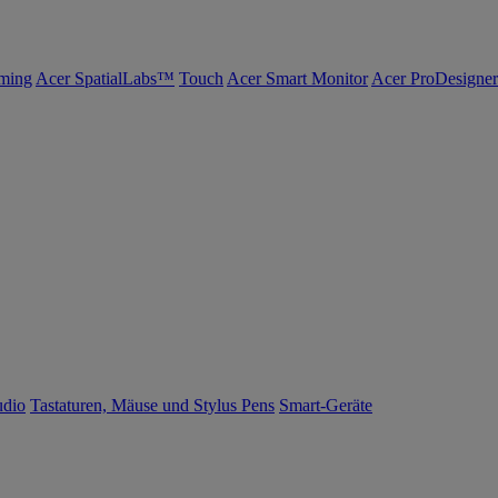
ming
Acer SpatialLabs™
Touch
Acer Smart Monitor
Acer ProDesigner
udio
Tastaturen, Mäuse und Stylus Pens
Smart-Geräte