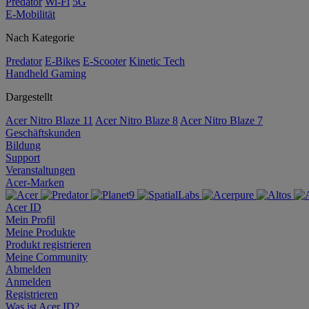
Predator
Wi-Fi
5G
E-Mobilität
Nach Kategorie
Predator
E-Bikes
E-Scooter
Kinetic Tech
Handheld Gaming
Dargestellt
Acer Nitro Blaze 11
Acer Nitro Blaze 8
Acer Nitro Blaze 7
Geschäftskunden
Bildung
Support
Veranstaltungen
Acer-Marken
Acer ID
Mein Profil
Meine Produkte
Produkt registrieren
Meine Community
Abmelden
Anmelden
Registrieren
Was ist Acer ID?