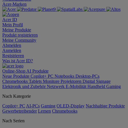
Acer-Marken
Acer ID
Mein Profil
Meine Produkte
Produkt registrieren
Meine Community
Abmelden
Anmelden
Registrieren
Was ist Acer ID?
Online-Shop
AI
Produkte
Neue Produkte
Copilot+ PC
Notebooks
Desktop-PCs
Chromebooks
Tablets
Monitore
Projektoren
Digital Signage
Elektronik und Zubehör
Netzwerk
E-Mobilität
Handheld Gaming
Nach Kategorie
Copilot+ PC
AI-PCs
Gaming
OLED-Display
Nachhaltige Produkte
Gewerbetreibender
Lernen
Chromebooks
Nach Serien