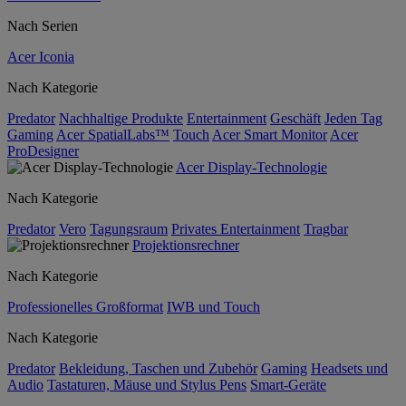
Nach Serien
Acer Iconia
Nach Kategorie
Predator
Nachhaltige Produkte
Entertainment
Geschäft
Jeden Tag
Gaming
Acer SpatialLabs™
Touch
Acer Smart Monitor
Acer
ProDesigner
Acer Display-Technologie
Nach Kategorie
Predator
Vero
Tagungsraum
Privates Entertainment
Tragbar
Projektionsrechner
Nach Kategorie
Professionelles Großformat
IWB und Touch
Nach Kategorie
Predator
Bekleidung, Taschen und Zubehör
Gaming
Headsets und
Audio
Tastaturen, Mäuse und Stylus Pens
Smart-Geräte