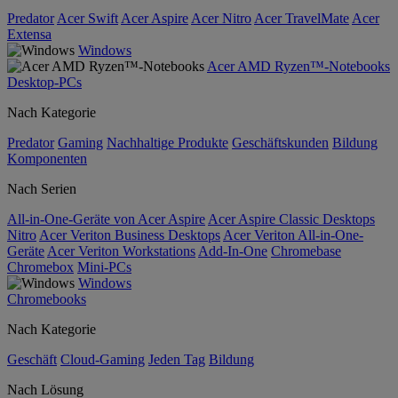
Predator
Acer Swift
Acer Aspire
Acer Nitro
Acer TravelMate
Acer
Extensa
Windows
Acer AMD Ryzen™-Notebooks
Desktop-PCs
Nach Kategorie
Predator
Gaming
Nachhaltige Produkte
Geschäftskunden
Bildung
Komponenten
Nach Serien
All-in-One-Geräte von Acer Aspire
Acer Aspire Classic Desktops
Nitro
Acer Veriton Business Desktops
Acer Veriton All-in-One-
Geräte
Acer Veriton Workstations
Add-In-One
Chromebase
Chromebox
Mini-PCs
Windows
Chromebooks
Nach Kategorie
Geschäft
Cloud-Gaming
Jeden Tag
Bildung
Nach Lösung