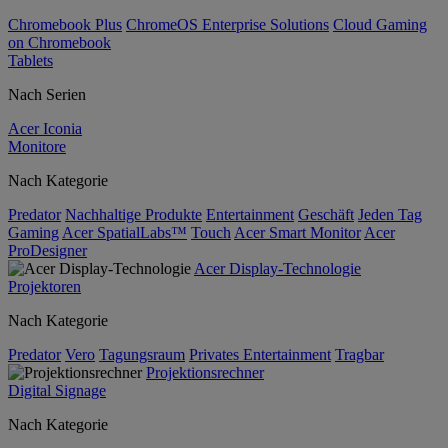
Chromebook Plus
ChromeOS Enterprise Solutions
Cloud Gaming
on Chromebook
Tablets
Nach Serien
Acer Iconia
Monitore
Nach Kategorie
Predator
Nachhaltige Produkte
Entertainment
Geschäft
Jeden Tag
Gaming
Acer SpatialLabs™
Touch
Acer Smart Monitor
Acer
ProDesigner
Acer Display-Technologie
Projektoren
Nach Kategorie
Predator
Vero
Tagungsraum
Privates Entertainment
Tragbar
Projektionsrechner
Digital Signage
Nach Kategorie