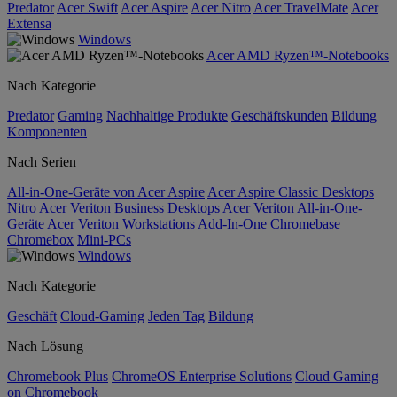
Predator
Acer Swift
Acer Aspire
Acer Nitro
Acer TravelMate
Acer
Extensa
Windows
Acer AMD Ryzen™-Notebooks
Nach Kategorie
Predator
Gaming
Nachhaltige Produkte
Geschäftskunden
Bildung
Komponenten
Nach Serien
All-in-One-Geräte von Acer Aspire
Acer Aspire Classic Desktops
Nitro
Acer Veriton Business Desktops
Acer Veriton All-in-One-
Geräte
Acer Veriton Workstations
Add-In-One
Chromebase
Chromebox
Mini-PCs
Windows
Nach Kategorie
Geschäft
Cloud-Gaming
Jeden Tag
Bildung
Nach Lösung
Chromebook Plus
ChromeOS Enterprise Solutions
Cloud Gaming
on Chromebook