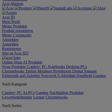
Acer-Marken
Acer ID
Mein Profil
Meine Produkte
Produkt registrieren
Meine Community
Abmelden
Anmelden
Registrieren
Was ist Acer ID?
Online-Shop
AI
Produkte
Neue Produkte
Copilot+ PC
Notebooks
Desktop-PCs
Chromebooks
Tablets
Monitore
Projektoren
Digital Signage
Elektronik und Zubehör
Netzwerk
E-Mobilität
Handheld Gaming
Nach Kategorie
Copilot+ PC
AI-PCs
Gaming
Nachhaltige Produkte
Gewerbetreibender
Lernen
Chromebooks
Nach Serien