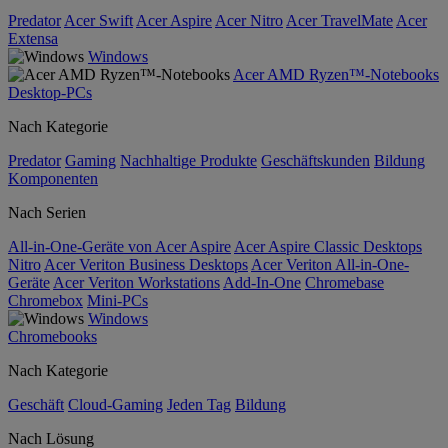
Predator
Acer Swift
Acer Aspire
Acer Nitro
Acer TravelMate
Acer
Extensa
Windows
Acer AMD Ryzen™-Notebooks
Desktop-PCs
Nach Kategorie
Predator
Gaming
Nachhaltige Produkte
Geschäftskunden
Bildung
Komponenten
Nach Serien
All-in-One-Geräte von Acer Aspire
Acer Aspire Classic Desktops
Nitro
Acer Veriton Business Desktops
Acer Veriton All-in-One-
Geräte
Acer Veriton Workstations
Add-In-One
Chromebase
Chromebox
Mini-PCs
Windows
Chromebooks
Nach Kategorie
Geschäft
Cloud-Gaming
Jeden Tag
Bildung
Nach Lösung