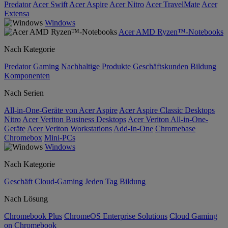
Predator
Acer Swift
Acer Aspire
Acer Nitro
Acer TravelMate
Acer
Extensa
Windows
Acer AMD Ryzen™-Notebooks
Nach Kategorie
Predator
Gaming
Nachhaltige Produkte
Geschäftskunden
Bildung
Komponenten
Nach Serien
All-in-One-Geräte von Acer Aspire
Acer Aspire Classic Desktops
Nitro
Acer Veriton Business Desktops
Acer Veriton All-in-One-
Geräte
Acer Veriton Workstations
Add-In-One
Chromebase
Chromebox
Mini-PCs
Windows
Nach Kategorie
Geschäft
Cloud-Gaming
Jeden Tag
Bildung
Nach Lösung
Chromebook Plus
ChromeOS Enterprise Solutions
Cloud Gaming
on Chromebook