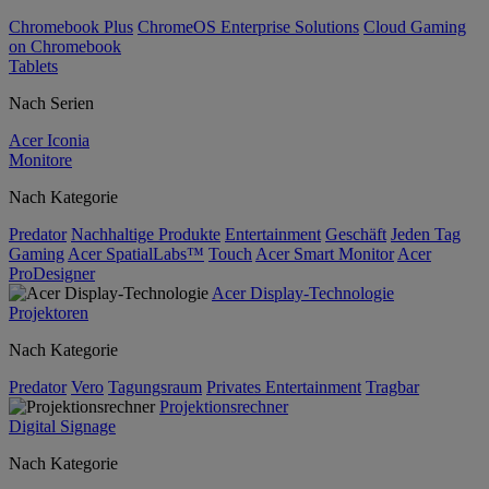
Chromebook Plus
ChromeOS Enterprise Solutions
Cloud Gaming
on Chromebook
Tablets
Nach Serien
Acer Iconia
Monitore
Nach Kategorie
Predator
Nachhaltige Produkte
Entertainment
Geschäft
Jeden Tag
Gaming
Acer SpatialLabs™
Touch
Acer Smart Monitor
Acer
ProDesigner
Acer Display-Technologie
Projektoren
Nach Kategorie
Predator
Vero
Tagungsraum
Privates Entertainment
Tragbar
Projektionsrechner
Digital Signage
Nach Kategorie