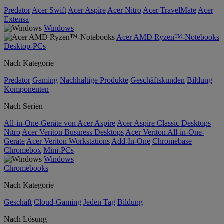
Predator
Acer Swift
Acer Aspire
Acer Nitro
Acer TravelMate
Acer
Extensa
Windows
Acer AMD Ryzen™-Notebooks
Desktop-PCs
Nach Kategorie
Predator
Gaming
Nachhaltige Produkte
Geschäftskunden
Bildung
Komponenten
Nach Serien
All-in-One-Geräte von Acer Aspire
Acer Aspire Classic Desktops
Nitro
Acer Veriton Business Desktops
Acer Veriton All-in-One-
Geräte
Acer Veriton Workstations
Add-In-One
Chromebase
Chromebox
Mini-PCs
Windows
Chromebooks
Nach Kategorie
Geschäft
Cloud-Gaming
Jeden Tag
Bildung
Nach Lösung