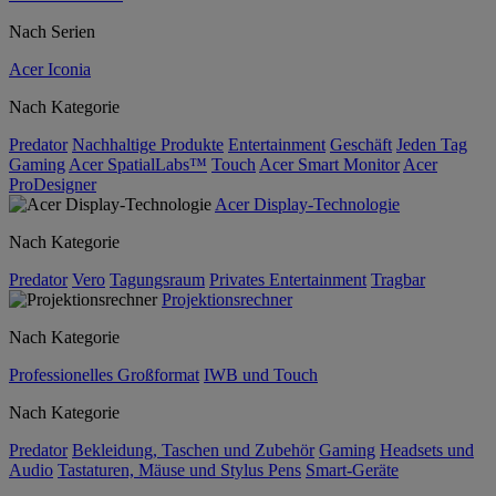
Nach Serien
Acer Iconia
Nach Kategorie
Predator
Nachhaltige Produkte
Entertainment
Geschäft
Jeden Tag
Gaming
Acer SpatialLabs™
Touch
Acer Smart Monitor
Acer
ProDesigner
Acer Display-Technologie
Nach Kategorie
Predator
Vero
Tagungsraum
Privates Entertainment
Tragbar
Projektionsrechner
Nach Kategorie
Professionelles Großformat
IWB und Touch
Nach Kategorie
Predator
Bekleidung, Taschen und Zubehör
Gaming
Headsets und
Audio
Tastaturen, Mäuse und Stylus Pens
Smart-Geräte