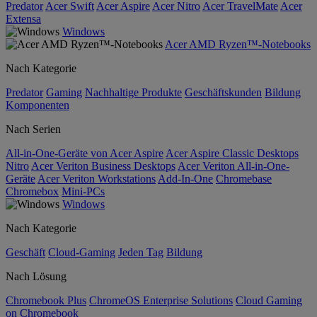
Predator
Acer Swift
Acer Aspire
Acer Nitro
Acer TravelMate
Acer
Extensa
Windows
Acer AMD Ryzen™-Notebooks
Nach Kategorie
Predator
Gaming
Nachhaltige Produkte
Geschäftskunden
Bildung
Komponenten
Nach Serien
All-in-One-Geräte von Acer Aspire
Acer Aspire Classic Desktops
Nitro
Acer Veriton Business Desktops
Acer Veriton All-in-One-
Geräte
Acer Veriton Workstations
Add-In-One
Chromebase
Chromebox
Mini-PCs
Windows
Nach Kategorie
Geschäft
Cloud-Gaming
Jeden Tag
Bildung
Nach Lösung
Chromebook Plus
ChromeOS Enterprise Solutions
Cloud Gaming
on Chromebook