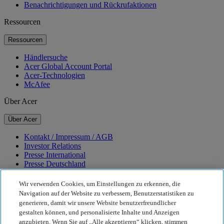
Benachrichtigungen und Rückrufaktionen
Ressourcen
Ressourcen
Händlersuche
Acer Global Account Portal
Acer-Technologien
McAfee
Über Acer
Über Acer
Kontakt / Impressum / AGB
Investor Relations
Presse International
Presse Deutschland
Auszeichnungen
Veranstaltungen
Wir verwenden Cookies, um Einstellungen zu erkennen, die
Navigation auf der Website zu verbessern, Benutzerstatistiken zu
Nachhaltigkeit
generieren, damit wir unsere Website benutzerfreundlicher
gestalten können, und personalisierte Inhalte und Anzeigen
Nachhaltigkeit
anzubieten. Wenn Sie auf „Alle akzeptieren“ klicken, stimmen