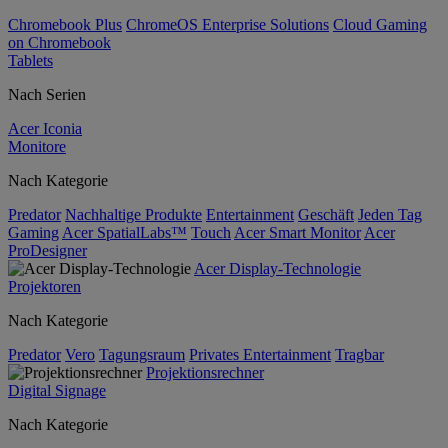
Chromebook Plus
ChromeOS Enterprise Solutions
Cloud Gaming
on Chromebook
Tablets
Nach Serien
Acer Iconia
Monitore
Nach Kategorie
Predator
Nachhaltige Produkte
Entertainment
Geschäft
Jeden Tag
Gaming
Acer SpatialLabs™
Touch
Acer Smart Monitor
Acer
ProDesigner
Acer Display-Technologie
Projektoren
Nach Kategorie
Predator
Vero
Tagungsraum
Privates Entertainment
Tragbar
Projektionsrechner
Digital Signage
Nach Kategorie