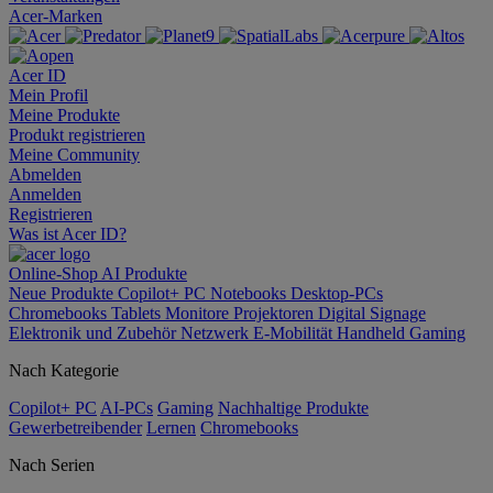
Acer-Marken
Acer ID
Mein Profil
Meine Produkte
Produkt registrieren
Meine Community
Abmelden
Anmelden
Registrieren
Was ist Acer ID?
Online-Shop
AI
Produkte
Neue Produkte
Copilot+ PC
Notebooks
Desktop-PCs
Chromebooks
Tablets
Monitore
Projektoren
Digital Signage
Elektronik und Zubehör
Netzwerk
E-Mobilität
Handheld Gaming
Nach Kategorie
Copilot+ PC
AI-PCs
Gaming
Nachhaltige Produkte
Gewerbetreibender
Lernen
Chromebooks
Nach Serien