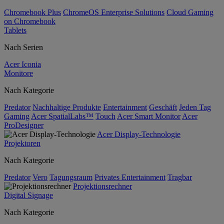
Chromebook Plus
ChromeOS Enterprise Solutions
Cloud Gaming
on Chromebook
Tablets
Nach Serien
Acer Iconia
Monitore
Nach Kategorie
Predator
Nachhaltige Produkte
Entertainment
Geschäft
Jeden Tag
Gaming
Acer SpatialLabs™
Touch
Acer Smart Monitor
Acer
ProDesigner
Acer Display-Technologie
Projektoren
Nach Kategorie
Predator
Vero
Tagungsraum
Privates Entertainment
Tragbar
Projektionsrechner
Digital Signage
Nach Kategorie