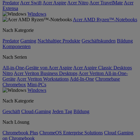
Predator
Acer Swift
Acer Aspire
Acer Nitro
Acer TravelMate
Acer
Extensa
Windows
Acer AMD Ryzen™-Notebooks
Nach Kategorie
Predator
Gaming
Nachhaltige Produkte
Geschäftskunden
Bildung
Komponenten
Nach Serien
All-in-One-Geräte von Acer Aspire
Acer Aspire Classic Desktops
Nitro
Acer Veriton Business Desktops
Acer Veriton All-in-One-
Geräte
Acer Veriton Workstations
Add-In-One
Chromebase
Chromebox
Mini-PCs
Windows
Nach Kategorie
Geschäft
Cloud-Gaming
Jeden Tag
Bildung
Nach Lösung
Chromebook Plus
ChromeOS Enterprise Solutions
Cloud Gaming
on Chromebook