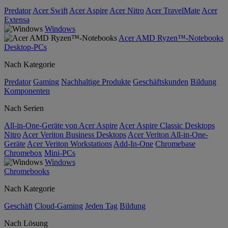
Predator
Acer Swift
Acer Aspire
Acer Nitro
Acer TravelMate
Acer
Extensa
Windows
Acer AMD Ryzen™-Notebooks
Desktop-PCs
Nach Kategorie
Predator
Gaming
Nachhaltige Produkte
Geschäftskunden
Bildung
Komponenten
Nach Serien
All-in-One-Geräte von Acer Aspire
Acer Aspire Classic Desktops
Nitro
Acer Veriton Business Desktops
Acer Veriton All-in-One-
Geräte
Acer Veriton Workstations
Add-In-One
Chromebase
Chromebox
Mini-PCs
Windows
Chromebooks
Nach Kategorie
Geschäft
Cloud-Gaming
Jeden Tag
Bildung
Nach Lösung