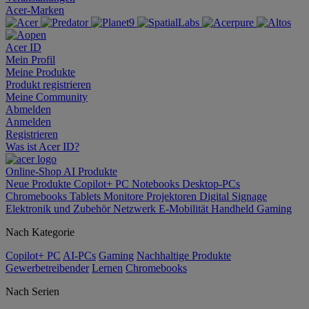
Acer-Marken
Acer ID
Mein Profil
Meine Produkte
Produkt registrieren
Meine Community
Abmelden
Anmelden
Registrieren
Was ist Acer ID?
Online-Shop
AI
Produkte
Neue Produkte
Copilot+ PC
Notebooks
Desktop-PCs
Chromebooks
Tablets
Monitore
Projektoren
Digital Signage
Elektronik und Zubehör
Netzwerk
E-Mobilität
Handheld Gaming
Nach Kategorie
Copilot+ PC
AI-PCs
Gaming
Nachhaltige Produkte
Gewerbetreibender
Lernen
Chromebooks
Nach Serien