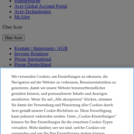
Händlersuche
Acer Global Account Portal
Acer-Technologien
McAfee
Über Acer
Über Acer
Kontakt / Impressum / AGB
Investor Relations
Presse International
Presse Deutschland
Auszeichnungen
Veranstaltungen
Wir verwenden Cookies, um Einstellungen zu erkennen, die
Navigation auf der Website zu verbessern, Benutzerstatistiken zu
Nachhaltigkeit
generieren, damit wir unsere Website benutzerfreundlicher
gestalten können, und personalisierte Inhalte und Anzeigen
Nachhaltigkeit
anzubieten. Wenn Sie auf „Alle akzeptieren“ klicken, stimmen
Sie damit der Verwendung und Platzierung aller Cookies durch
Corporate Social Responsibility
Acer gemäß unserer Cookie-Richtlinie zu. Diese Einwilligung
CO2-Bilanz unserer Produkte
kann jederzeit widerrufen werden. Unter „Cookie-Einstellungen“
Project Humanity
können Sie Ihre Einstellungen für die einzelnen Cookie-Typen
Earthion
verwalten. Mehr darüber, wer wir sind, welche Cookies wir
Datenschutzrichtlinie
verwenden und wie Sie Ihre Einstellungen ändern können,