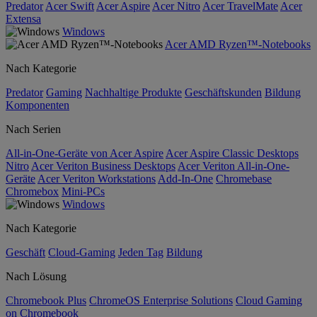
Predator
Acer Swift
Acer Aspire
Acer Nitro
Acer TravelMate
Acer
Extensa
Windows
Acer AMD Ryzen™-Notebooks
Nach Kategorie
Predator
Gaming
Nachhaltige Produkte
Geschäftskunden
Bildung
Komponenten
Nach Serien
All-in-One-Geräte von Acer Aspire
Acer Aspire Classic Desktops
Nitro
Acer Veriton Business Desktops
Acer Veriton All-in-One-
Geräte
Acer Veriton Workstations
Add-In-One
Chromebase
Chromebox
Mini-PCs
Windows
Nach Kategorie
Geschäft
Cloud-Gaming
Jeden Tag
Bildung
Nach Lösung
Chromebook Plus
ChromeOS Enterprise Solutions
Cloud Gaming
on Chromebook