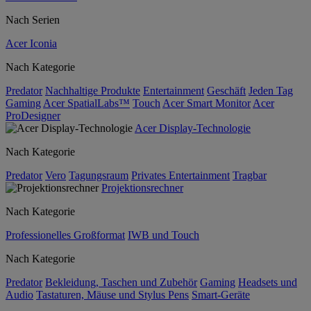
Nach Serien
Acer Iconia
Nach Kategorie
Predator
Nachhaltige Produkte
Entertainment
Geschäft
Jeden Tag
Gaming
Acer SpatialLabs™
Touch
Acer Smart Monitor
Acer
ProDesigner
Acer Display-Technologie
Nach Kategorie
Predator
Vero
Tagungsraum
Privates Entertainment
Tragbar
Projektionsrechner
Nach Kategorie
Professionelles Großformat
IWB und Touch
Nach Kategorie
Predator
Bekleidung, Taschen und Zubehör
Gaming
Headsets und
Audio
Tastaturen, Mäuse und Stylus Pens
Smart-Geräte