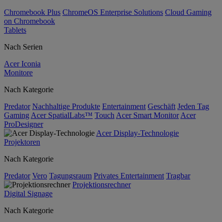
Chromebook Plus
ChromeOS Enterprise Solutions
Cloud Gaming
on Chromebook
Tablets
Nach Serien
Acer Iconia
Monitore
Nach Kategorie
Predator
Nachhaltige Produkte
Entertainment
Geschäft
Jeden Tag
Gaming
Acer SpatialLabs™
Touch
Acer Smart Monitor
Acer
ProDesigner
Acer Display-Technologie
Projektoren
Nach Kategorie
Predator
Vero
Tagungsraum
Privates Entertainment
Tragbar
Projektionsrechner
Digital Signage
Nach Kategorie