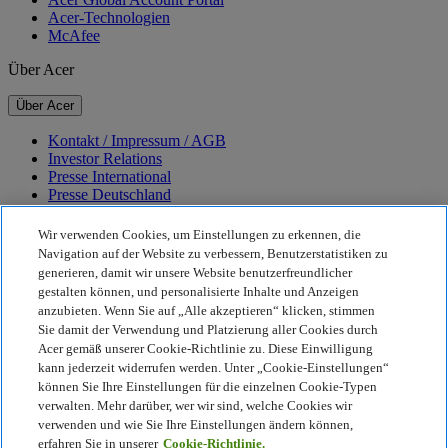
Acer-Technologien
McAfee
Über Acer
Über Acer
Kontakt / Impressum / AGB
Investor Relations
Presse International
Presse Deutschland
Auszeichnungen
Veranstaltungen
Wir verwenden Cookies, um Einstellungen zu erkennen, die
Navigation auf der Website zu verbessern, Benutzerstatistiken zu
Nachhaltigkeit
generieren, damit wir unsere Website benutzerfreundlicher
gestalten können, und personalisierte Inhalte und Anzeigen
Nachhaltigkeit
anzubieten. Wenn Sie auf „Alle akzeptieren“ klicken, stimmen
Sie damit der Verwendung und Platzierung aller Cookies durch
Corporate Social Responsibility
Acer gemäß unserer Cookie-Richtlinie zu. Diese Einwilligung
CO2-Bilanz unserer Produkte
kann jederzeit widerrufen werden. Unter „Cookie-Einstellungen“
Project Humanity
können Sie Ihre Einstellungen für die einzelnen Cookie-Typen
Earthion
verwalten. Mehr darüber, wer wir sind, welche Cookies wir
Datenschutzrichtlinie
verwenden und wie Sie Ihre Einstellungen ändern können,
Cookie-Richtlinie
erfahren Sie in unserer
Cookie-Richtlinie.