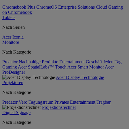
Chromebook Plus
ChromeOS Enterprise Solutions
Cloud Gaming
on Chromebook
Tablets
Nach Serien
Acer Iconia
Monitore
Nach Kategorie
Predator
Nachhaltige Produkte
Entertainment
Geschäft
Jeden Tag
Gaming
Acer SpatialLabs™
Touch
Acer Smart Monitor
Acer
ProDesigner
Acer Display-Technologie
Projektoren
Nach Kategorie
Predator
Vero
Tagungsraum
Privates Entertainment
Tragbar
Projektionsrechner
Digital Signage
Nach Kategorie