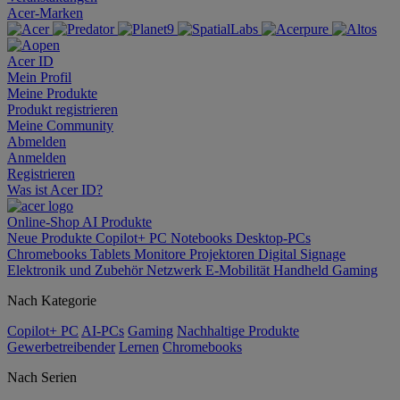
Acer-Marken
Acer ID
Mein Profil
Meine Produkte
Produkt registrieren
Meine Community
Abmelden
Anmelden
Registrieren
Was ist Acer ID?
Online-Shop
AI
Produkte
Neue Produkte
Copilot+ PC
Notebooks
Desktop-PCs
Chromebooks
Tablets
Monitore
Projektoren
Digital Signage
Elektronik und Zubehör
Netzwerk
E-Mobilität
Handheld Gaming
Nach Kategorie
Copilot+ PC
AI-PCs
Gaming
Nachhaltige Produkte
Gewerbetreibender
Lernen
Chromebooks
Nach Serien