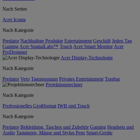
Nach Serien
Acer Iconia
Nach Kategorie
Predator
Nachhaltige Produkte
Entertainment
Geschäft
Jeden Tag
Gaming
Acer SpatialLabs™
Touch
Acer Smart Monitor
Acer
ProDesigner
Acer Display-Technologie
Nach Kategorie
Predator
Vero
Tagungsraum
Privates Entertainment
Tragbar
Projektionsrechner
Nach Kategorie
Professionelles Großformat
IWB und Touch
Nach Kategorie
Predator
Bekleidung, Taschen und Zubehör
Gaming
Headsets und
Audio
Tastaturen, Mäuse und Stylus Pens
Smart-Geräte