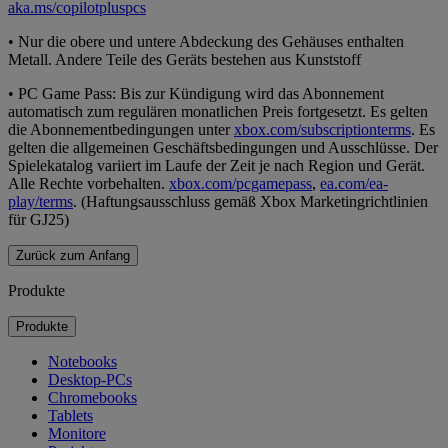
aka.ms/copilotpluspcs
• Nur die obere und untere Abdeckung des Gehäuses enthalten
Metall. Andere Teile des Geräts bestehen aus Kunststoff
• PC Game Pass: Bis zur Kündigung wird das Abonnement
automatisch zum regulären monatlichen Preis fortgesetzt. Es gelten
die Abonnementbedingungen unter
xbox.com/subscriptionterms
. Es
gelten die allgemeinen Geschäftsbedingungen und Ausschlüsse. Der
Spielekatalog variiert im Laufe der Zeit je nach Region und Gerät.
Alle Rechte vorbehalten.
xbox.com/pcgamepass
,
ea.com/ea-
play/terms
. (Haftungsausschluss gemäß Xbox Marketingrichtlinien
für GJ25)
Zurück zum Anfang
Produkte
Produkte
Notebooks
Desktop-PCs
Chromebooks
Tablets
Monitore