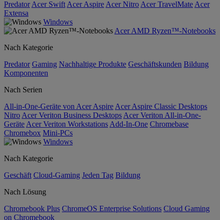
Predator
Acer Swift
Acer Aspire
Acer Nitro
Acer TravelMate
Acer
Extensa
Windows
Acer AMD Ryzen™-Notebooks
Nach Kategorie
Predator
Gaming
Nachhaltige Produkte
Geschäftskunden
Bildung
Komponenten
Nach Serien
All-in-One-Geräte von Acer Aspire
Acer Aspire Classic Desktops
Nitro
Acer Veriton Business Desktops
Acer Veriton All-in-One-
Geräte
Acer Veriton Workstations
Add-In-One
Chromebase
Chromebox
Mini-PCs
Windows
Nach Kategorie
Geschäft
Cloud-Gaming
Jeden Tag
Bildung
Nach Lösung
Chromebook Plus
ChromeOS Enterprise Solutions
Cloud Gaming
on Chromebook