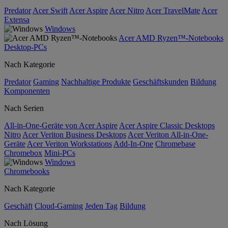
Predator
Acer Swift
Acer Aspire
Acer Nitro
Acer TravelMate
Acer
Extensa
Windows
Acer AMD Ryzen™-Notebooks
Desktop-PCs
Nach Kategorie
Predator
Gaming
Nachhaltige Produkte
Geschäftskunden
Bildung
Komponenten
Nach Serien
All-in-One-Geräte von Acer Aspire
Acer Aspire Classic Desktops
Nitro
Acer Veriton Business Desktops
Acer Veriton All-in-One-
Geräte
Acer Veriton Workstations
Add-In-One
Chromebase
Chromebox
Mini-PCs
Windows
Chromebooks
Nach Kategorie
Geschäft
Cloud-Gaming
Jeden Tag
Bildung
Nach Lösung