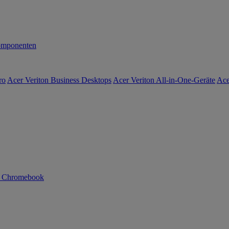
mponenten
ro
Acer Veriton Business Desktops
Acer Veriton All-in-One-Geräte
Ace
n Chromebook