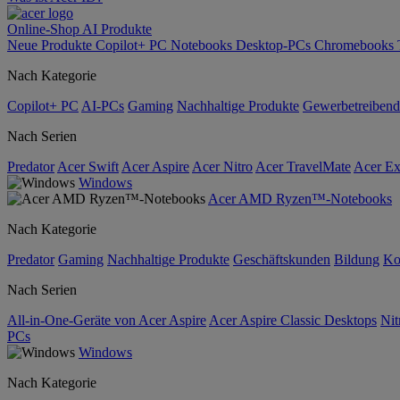
Online-Shop
AI
Produkte
Neue Produkte
Copilot+ PC
Notebooks
Desktop-PCs
Chromebooks
Nach Kategorie
Copilot+ PC
AI-PCs
Gaming
Nachhaltige Produkte
Gewerbetreibend
Nach Serien
Predator
Acer Swift
Acer Aspire
Acer Nitro
Acer TravelMate
Acer Ex
Windows
Acer AMD Ryzen™-Notebooks
Nach Kategorie
Predator
Gaming
Nachhaltige Produkte
Geschäftskunden
Bildung
Ko
Nach Serien
All-in-One-Geräte von Acer Aspire
Acer Aspire Classic Desktops
Nit
PCs
Windows
Nach Kategorie