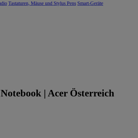
udio
Tastaturen, Mäuse und Stylus Pens
Smart-Geräte
 Notebook | Acer Österreich