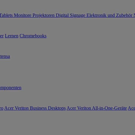
Tablets
Monitore
Projektoren
Digital Signage
Elektronik und Zubehör
er
Lernen
Chromebooks
tensa
mponenten
ro
Acer Veriton Business Desktops
Acer Veriton All-in-One-Geräte
Ace