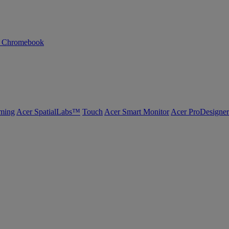
n Chromebook
ming
Acer SpatialLabs™
Touch
Acer Smart Monitor
Acer ProDesigner