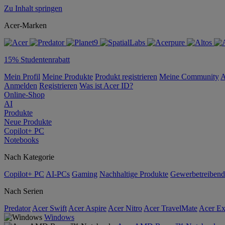
Zu Inhalt springen
Acer-Marken
15% Studentenrabatt
Mein Profil
Meine Produkte
Produkt registrieren
Meine Community
A
Anmelden
Registrieren
Was ist Acer ID?
Online-Shop
AI
Produkte
Neue Produkte
Copilot+ PC
Notebooks
Nach Kategorie
Copilot+ PC
AI-PCs
Gaming
Nachhaltige Produkte
Gewerbetreibend
Nach Serien
Predator
Acer Swift
Acer Aspire
Acer Nitro
Acer TravelMate
Acer Ex
Windows