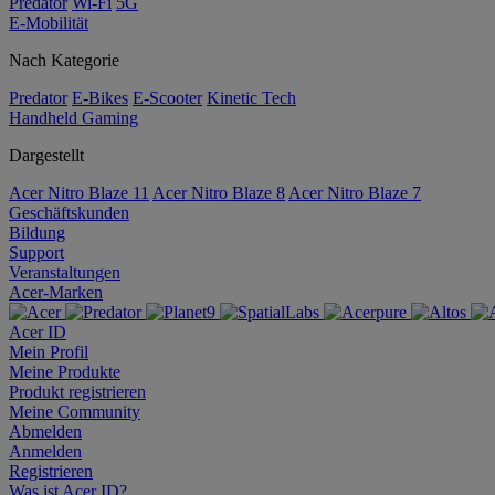
Predator
Wi-Fi
5G
E-Mobilität
Nach Kategorie
Predator
E-Bikes
E-Scooter
Kinetic Tech
Handheld Gaming
Dargestellt
Acer Nitro Blaze 11
Acer Nitro Blaze 8
Acer Nitro Blaze 7
Geschäftskunden
Bildung
Support
Veranstaltungen
Acer-Marken
Acer ID
Mein Profil
Meine Produkte
Produkt registrieren
Meine Community
Abmelden
Anmelden
Registrieren
Was ist Acer ID?