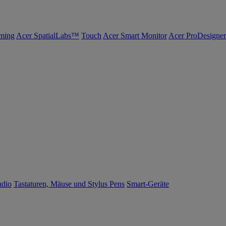
ming
Acer SpatialLabs™
Touch
Acer Smart Monitor
Acer ProDesigner
udio
Tastaturen, Mäuse und Stylus Pens
Smart-Geräte