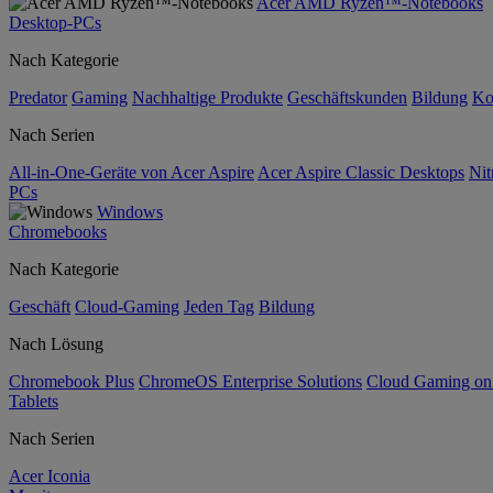
Acer AMD Ryzen™-Notebooks
Desktop-PCs
Nach Kategorie
Predator
Gaming
Nachhaltige Produkte
Geschäftskunden
Bildung
Ko
Nach Serien
All-in-One-Geräte von Acer Aspire
Acer Aspire Classic Desktops
Nit
PCs
Windows
Chromebooks
Nach Kategorie
Geschäft
Cloud-Gaming
Jeden Tag
Bildung
Nach Lösung
Chromebook Plus
ChromeOS Enterprise Solutions
Cloud Gaming o
Tablets
Nach Serien
Acer Iconia