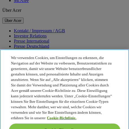
McAfee
Über Acer
Über Acer
Kontakt / Impressum / AGB
Investor Relations
Presse International
Presse Deutschland
Auszeichnungen
Veranstaltungen
Wir verwenden Cookies, um Einstellungen zu erkennen, die
Navigation auf der Website zu verbessern, Benutzerstatistiken zu
Nachhaltigkeit
generieren, damit wir unsere Website benutzerfreundlicher
gestalten können, und personalisierte Inhalte und Anzeigen
Nachhaltigkeit
anzubieten. Wenn Sie auf „Alle akzeptieren“ klicken, stimmen
Sie damit der Verwendung und Platzierung aller Cookies durch
Corporate Social Responsibility
Acer gemäß unserer Cookie-Richtlinie zu. Diese Einwilligung
CO2-Bilanz unserer Produkte
kann jederzeit widerrufen werden. Unter „Cookie-Einstellungen“
Project Humanity
können Sie Ihre Einstellungen für die einzelnen Cookie-Typen
Earthion
verwalten. Mehr darüber, wer wir sind, welche Cookies wir
Datenschutzrichtlinie
verwenden und wie Sie Ihre Einstellungen ändern können,
Cookie-Richtlinie
erfahren Sie in unserer
Cookie-Richtlinie.
Rechtlicher Hinweis
Zusätzliche rechtliche Informationen