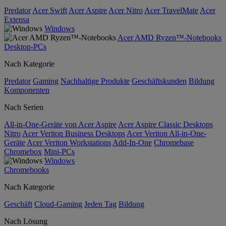
Predator
Acer Swift
Acer Aspire
Acer Nitro
Acer TravelMate
Acer
Extensa
Windows
Acer AMD Ryzen™-Notebooks
Desktop-PCs
Nach Kategorie
Predator
Gaming
Nachhaltige Produkte
Geschäftskunden
Bildung
Komponenten
Nach Serien
All-in-One-Geräte von Acer Aspire
Acer Aspire Classic Desktops
Nitro
Acer Veriton Business Desktops
Acer Veriton All-in-One-
Geräte
Acer Veriton Workstations
Add-In-One
Chromebase
Chromebox
Mini-PCs
Windows
Chromebooks
Nach Kategorie
Geschäft
Cloud-Gaming
Jeden Tag
Bildung
Nach Lösung