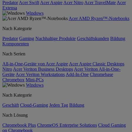
Predator
Acer Swift
Acer Aspire
Acer Nitro
Acer TravelMate
Acer
Extensa
Windows
Acer AMD Ryzen™-Notebooks
Nach Kategorie
Predator
Gaming
Nachhaltige Produkte
Geschäftskunden
Bildung
Komponenten
Nach Serien
All-in-One-Geräte von Acer Aspire
Acer Aspire Classic Desktops
Nitro
Acer Veriton Business Desktops
Acer Veriton All-in-One-
Geräte
Acer Veriton Workstations
Add-In-One
Chromebase
Chromebox
Mini-PCs
Windows
Nach Kategorie
Geschäft
Cloud-Gaming
Jeden Tag
Bildung
Nach Lösung
Chromebook Plus
ChromeOS Enterprise Solutions
Cloud Gaming
on Chromebook