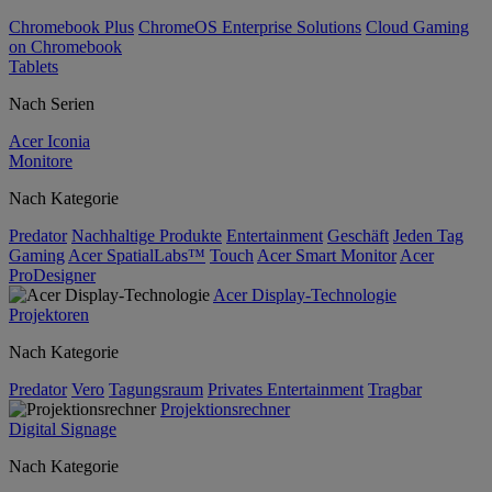
Chromebook Plus
ChromeOS Enterprise Solutions
Cloud Gaming
on Chromebook
Tablets
Nach Serien
Acer Iconia
Monitore
Nach Kategorie
Predator
Nachhaltige Produkte
Entertainment
Geschäft
Jeden Tag
Gaming
Acer SpatialLabs™
Touch
Acer Smart Monitor
Acer
ProDesigner
Acer Display-Technologie
Projektoren
Nach Kategorie
Predator
Vero
Tagungsraum
Privates Entertainment
Tragbar
Projektionsrechner
Digital Signage
Nach Kategorie