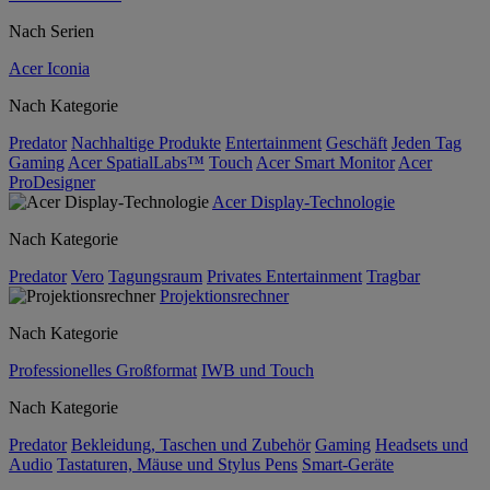
Nach Serien
Acer Iconia
Nach Kategorie
Predator
Nachhaltige Produkte
Entertainment
Geschäft
Jeden Tag
Gaming
Acer SpatialLabs™
Touch
Acer Smart Monitor
Acer
ProDesigner
Acer Display-Technologie
Nach Kategorie
Predator
Vero
Tagungsraum
Privates Entertainment
Tragbar
Projektionsrechner
Nach Kategorie
Professionelles Großformat
IWB und Touch
Nach Kategorie
Predator
Bekleidung, Taschen und Zubehör
Gaming
Headsets und
Audio
Tastaturen, Mäuse und Stylus Pens
Smart-Geräte