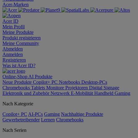
Acer-Marken
Acer ID
Mein Profil
Meine Produkte
Produkt registrieren
Meine Community
Abmelden
Anmelden
Registrieren
Was ist Acer ID?
Online-Shop
AI
Produkte
Neue Produkte
Copilot+ PC
Notebooks
Desktop-PCs
Chromebooks
Tablets
Monitore
Projektoren
Digital Signage
Elektronik und Zubehör
Netzwerk
E-Mobilität
Handheld Gaming
Nach Kategorie
Copilot+ PC
AI-PCs
Gaming
Nachhaltige Produkte
Gewerbetreibender
Lernen
Chromebooks
Nach Serien