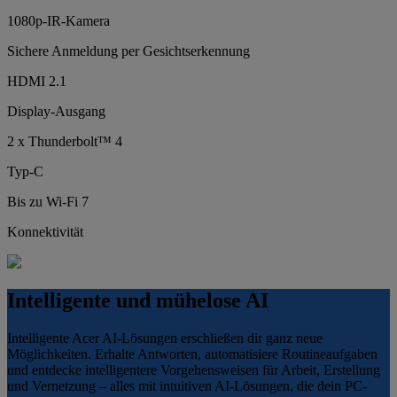
1080p-IR-Kamera
Sichere Anmeldung per Gesichtserkennung
HDMI 2.1
Display-Ausgang
2 x Thunderbolt™ 4
Typ-C
Bis zu Wi-Fi 7
Konnektivität
Intelligente und mühelose AI
Intelligente Acer AI-Lösungen erschließen dir ganz neue
Möglichkeiten. Erhalte Antworten, automatisiere Routineaufgaben
und entdecke intelligentere Vorgehensweisen für Arbeit, Erstellung
und Vernetzung – alles mit intuitiven AI-Lösungen, die dein PC-