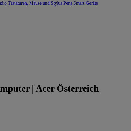
udio
Tastaturen, Mäuse und Stylus Pens
Smart-Geräte
mputer | Acer Österreich