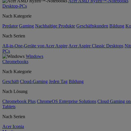
Acer AMD Ryzen™-Notebooks
Desktop-PCs
Nach Kategorie
Predator
Gaming
Nachhaltige Produkte
Geschäftskunden
Bildung
Ko
Nach Serien
All-in-One-Geräte von Acer Aspire
Acer Aspire Classic Desktops
Nit
PCs
Windows
Chromebooks
Nach Kategorie
Geschäft
Cloud-Gaming
Jeden Tag
Bildung
Nach Lösung
Chromebook Plus
ChromeOS Enterprise Solutions
Cloud Gaming o
Tablets
Nach Serien
Acer Iconia