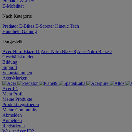
Predator
Wi-Fi
5G
E-Mobilität
Nach Kategorie
Predator
E-Bikes
E-Scooter
Kinetic Tech
Handheld Gaming
Dargestellt
Acer Nitro Blaze 11
Acer Nitro Blaze 8
Acer Nitro Blaze 7
Geschäftskunden
Bildung
Support
Veranstaltungen
Acer-Marken
Acer ID
Mein Profil
Meine Produkte
Produkt registrieren
Meine Community
Abmelden
Anmelden
Registrieren
Was ist Acer ID?