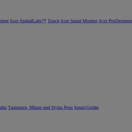
ming
Acer SpatialLabs™
Touch
Acer Smart Monitor
Acer ProDesigner
udio
Tastaturen, Mäuse und Stylus Pens
Smart-Geräte