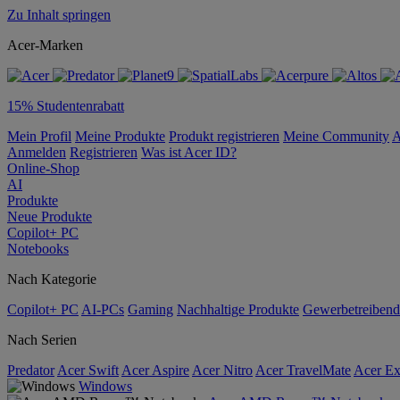
Zu Inhalt springen
Acer-Marken
15% Studentenrabatt
Mein Profil
Meine Produkte
Produkt registrieren
Meine Community
A
Anmelden
Registrieren
Was ist Acer ID?
Online-Shop
AI
Produkte
Neue Produkte
Copilot+ PC
Notebooks
Nach Kategorie
Copilot+ PC
AI-PCs
Gaming
Nachhaltige Produkte
Gewerbetreibend
Nach Serien
Predator
Acer Swift
Acer Aspire
Acer Nitro
Acer TravelMate
Acer Ex
Windows