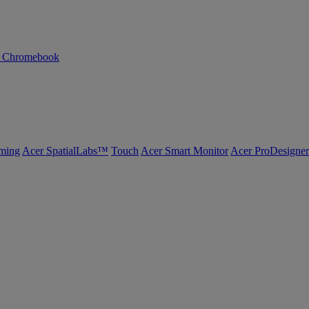
n Chromebook
ming
Acer SpatialLabs™
Touch
Acer Smart Monitor
Acer ProDesigner