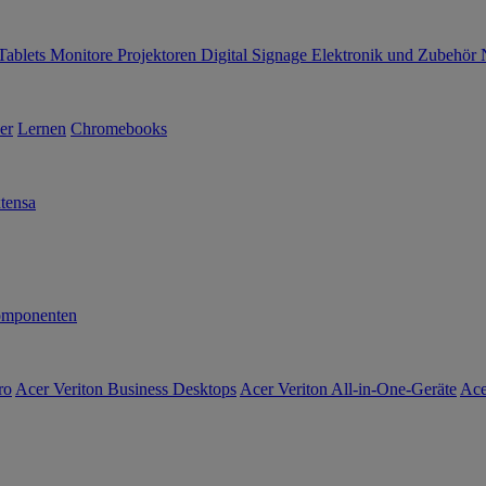
Tablets
Monitore
Projektoren
Digital Signage
Elektronik und Zubehör
er
Lernen
Chromebooks
tensa
mponenten
ro
Acer Veriton Business Desktops
Acer Veriton All-in-One-Geräte
Ace