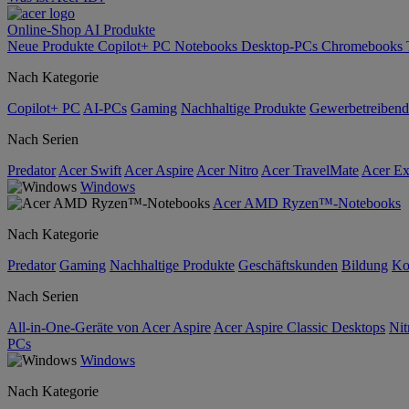
Online-Shop
AI
Produkte
Neue Produkte
Copilot+ PC
Notebooks
Desktop-PCs
Chromebooks
Nach Kategorie
Copilot+ PC
AI-PCs
Gaming
Nachhaltige Produkte
Gewerbetreibend
Nach Serien
Predator
Acer Swift
Acer Aspire
Acer Nitro
Acer TravelMate
Acer Ex
Windows
Acer AMD Ryzen™-Notebooks
Nach Kategorie
Predator
Gaming
Nachhaltige Produkte
Geschäftskunden
Bildung
Ko
Nach Serien
All-in-One-Geräte von Acer Aspire
Acer Aspire Classic Desktops
Nit
PCs
Windows
Nach Kategorie