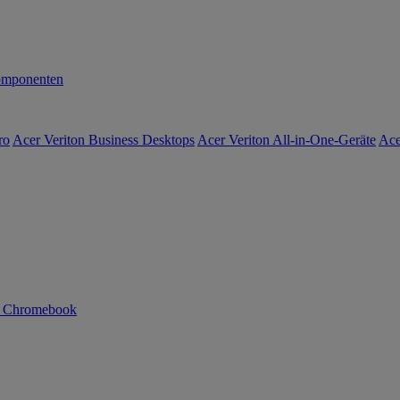
mponenten
ro
Acer Veriton Business Desktops
Acer Veriton All-in-One-Geräte
Ace
n Chromebook