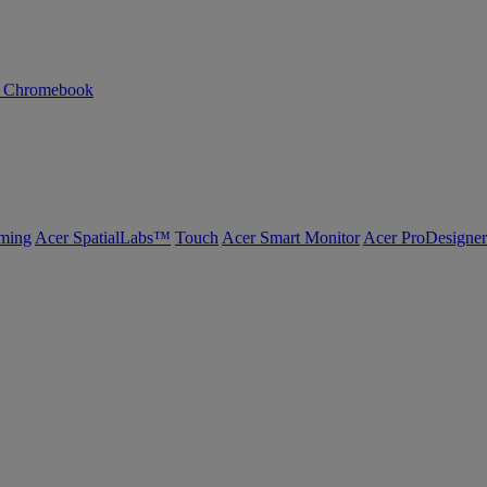
n Chromebook
ming
Acer SpatialLabs™
Touch
Acer Smart Monitor
Acer ProDesigner