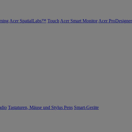
ming
Acer SpatialLabs™
Touch
Acer Smart Monitor
Acer ProDesigner
udio
Tastaturen, Mäuse und Stylus Pens
Smart-Geräte