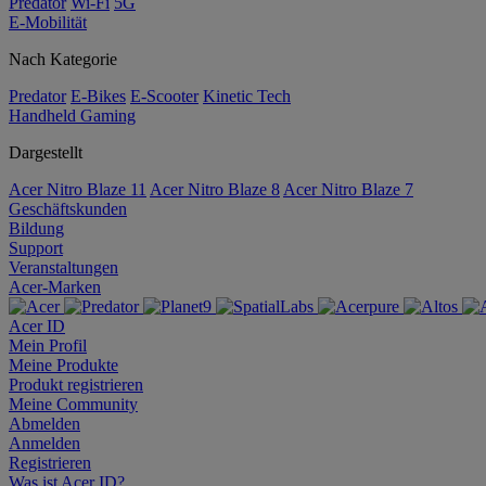
Predator
Wi-Fi
5G
E-Mobilität
Nach Kategorie
Predator
E-Bikes
E-Scooter
Kinetic Tech
Handheld Gaming
Dargestellt
Acer Nitro Blaze 11
Acer Nitro Blaze 8
Acer Nitro Blaze 7
Geschäftskunden
Bildung
Support
Veranstaltungen
Acer-Marken
Acer ID
Mein Profil
Meine Produkte
Produkt registrieren
Meine Community
Abmelden
Anmelden
Registrieren
Was ist Acer ID?