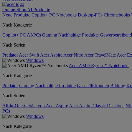
Online-Shop
AI
Produkte
Neue Produkte
Copilot+ PC
Notebooks
Desktop-PCs
Chromebooks
Nach Kategorie
Copilot+ PC
AI-PCs
Gaming
Nachhaltige Produkte
Gewerbetreibend
Nach Serien
Predator
Acer Swift
Acer Aspire
Acer Nitro
Acer TravelMate
Acer Ex
Windows
Acer AMD Ryzen™-Notebooks
Nach Kategorie
Predator
Gaming
Nachhaltige Produkte
Geschäftskunden
Bildung
Ko
Nach Serien
All-in-One-Geräte von Acer Aspire
Acer Aspire Classic Desktops
Nit
PCs
Windows
Nach Kategorie