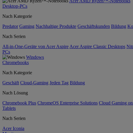
Acer AMD Ryzen™-Notebooks
Desktop-PCs
Nach Kategorie
Predator
Gaming
Nachhaltige Produkte
Geschäftskunden
Bildung
Ko
Nach Serien
All-in-One-Geräte von Acer Aspire
Acer Aspire Classic Desktops
Nit
PCs
Windows
Chromebooks
Nach Kategorie
Geschäft
Cloud-Gaming
Jeden Tag
Bildung
Nach Lösung
Chromebook Plus
ChromeOS Enterprise Solutions
Cloud Gaming o
Tablets
Nach Serien
Acer Iconia