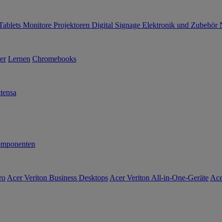
Tablets
Monitore
Projektoren
Digital Signage
Elektronik und Zubehör
er
Lernen
Chromebooks
tensa
mponenten
ro
Acer Veriton Business Desktops
Acer Veriton All-in-One-Geräte
Ace