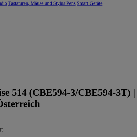
udio
Tastaturen, Mäuse und Stylus Pens
Smart-Geräte
ise 514 (CBE594-3/CBE594-3T) |
Österreich
T)