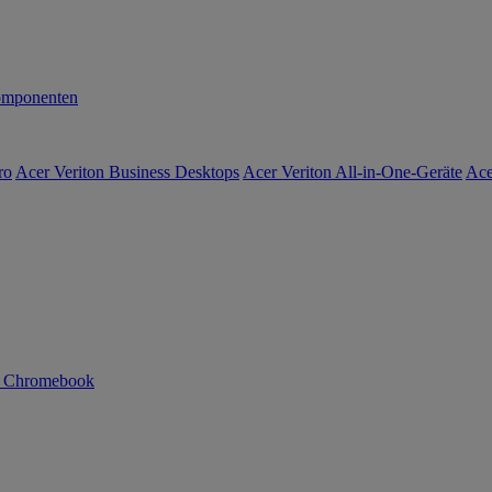
mponenten
ro
Acer Veriton Business Desktops
Acer Veriton All-in-One-Geräte
Ace
n Chromebook