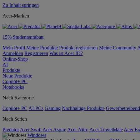
Zu Inhalt springen
Acer-Marken
15% Studentenrabatt
Mein Profil
Meine Produkte
Produkt registrieren
Meine Community
A
Anmelden
Registrieren
Was ist Acer ID?
Online-Shop
AI
Produkte
Neue Produkte
Copilot+ PC
Notebooks
Nach Kategorie
Copilot+ PC
AI-PCs
Gaming
Nachhaltige Produkte
Gewerbetreibend
Nach Serien
Predator
Acer Swift
Acer Aspire
Acer Nitro
Acer TravelMate
Acer Ex
Windows