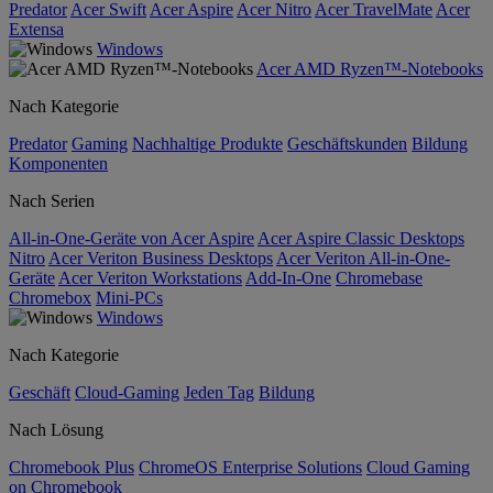
Predator
Acer Swift
Acer Aspire
Acer Nitro
Acer TravelMate
Acer
Extensa
Windows
Acer AMD Ryzen™-Notebooks
Nach Kategorie
Predator
Gaming
Nachhaltige Produkte
Geschäftskunden
Bildung
Komponenten
Nach Serien
All-in-One-Geräte von Acer Aspire
Acer Aspire Classic Desktops
Nitro
Acer Veriton Business Desktops
Acer Veriton All-in-One-
Geräte
Acer Veriton Workstations
Add-In-One
Chromebase
Chromebox
Mini-PCs
Windows
Nach Kategorie
Geschäft
Cloud-Gaming
Jeden Tag
Bildung
Nach Lösung
Chromebook Plus
ChromeOS Enterprise Solutions
Cloud Gaming
on Chromebook