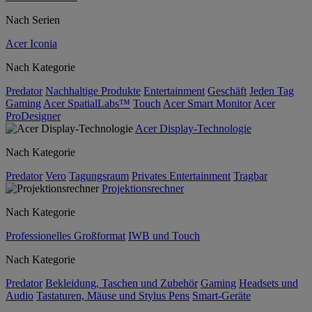
Nach Serien
Acer Iconia
Nach Kategorie
Predator
Nachhaltige Produkte
Entertainment
Geschäft
Jeden Tag
Gaming
Acer SpatialLabs™
Touch
Acer Smart Monitor
Acer
ProDesigner
Acer Display-Technologie
Nach Kategorie
Predator
Vero
Tagungsraum
Privates Entertainment
Tragbar
Projektionsrechner
Nach Kategorie
Professionelles Großformat
IWB und Touch
Nach Kategorie
Predator
Bekleidung, Taschen und Zubehör
Gaming
Headsets und
Audio
Tastaturen, Mäuse und Stylus Pens
Smart-Geräte