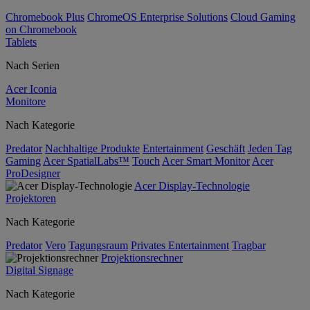
Chromebook Plus
ChromeOS Enterprise Solutions
Cloud Gaming
on Chromebook
Tablets
Nach Serien
Acer Iconia
Monitore
Nach Kategorie
Predator
Nachhaltige Produkte
Entertainment
Geschäft
Jeden Tag
Gaming
Acer SpatialLabs™
Touch
Acer Smart Monitor
Acer
ProDesigner
Acer Display-Technologie
Projektoren
Nach Kategorie
Predator
Vero
Tagungsraum
Privates Entertainment
Tragbar
Projektionsrechner
Digital Signage
Nach Kategorie