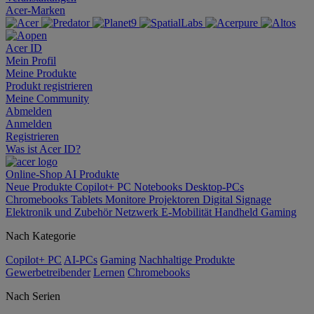
Acer-Marken
Acer ID
Mein Profil
Meine Produkte
Produkt registrieren
Meine Community
Abmelden
Anmelden
Registrieren
Was ist Acer ID?
Online-Shop
AI
Produkte
Neue Produkte
Copilot+ PC
Notebooks
Desktop-PCs
Chromebooks
Tablets
Monitore
Projektoren
Digital Signage
Elektronik und Zubehör
Netzwerk
E-Mobilität
Handheld Gaming
Nach Kategorie
Copilot+ PC
AI-PCs
Gaming
Nachhaltige Produkte
Gewerbetreibender
Lernen
Chromebooks
Nach Serien