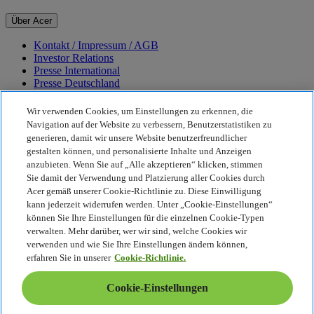
Über Acer
Kontakt / Impressum / AGB
Investor Relations
Presse International
Presse Deutschland
Auszeichnungen
Veranstaltungen
Wir verwenden Cookies, um Einstellungen zu erkennen, die
Navigation auf der Website zu verbessern, Benutzerstatistiken zu
Nachhaltigkeit
generieren, damit wir unsere Website benutzerfreundlicher
gestalten können, und personalisierte Inhalte und Anzeigen
Nachhaltigkeit
anzubieten. Wenn Sie auf „Alle akzeptieren“ klicken, stimmen
Sie damit der Verwendung und Platzierung aller Cookies durch
Corporate Social Responsibility
Acer gemäß unserer Cookie-Richtlinie zu. Diese Einwilligung
CO2-Bilanz unserer Produkte
kann jederzeit widerrufen werden. Unter „Cookie-Einstellungen“
Project Humanity
können Sie Ihre Einstellungen für die einzelnen Cookie-Typen
Earthion
verwalten. Mehr darüber, wer wir sind, welche Cookies wir
Datenschutzrichtlinie
verwenden und wie Sie Ihre Einstellungen ändern können,
Cookie-Richtlinie
erfahren Sie in unserer
Cookie-Richtlinie.
Rechtlicher Hinweis
Zusätzliche rechtliche Informationen
Cookie-Einstellungen
Barrierefreiheitsrichtlinie
Cookie-Einstellungen