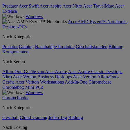
Predator
Acer Swift
Acer Aspire
Acer Nitro
Acer TravelMate
Acer
Extensa
Windows
Acer AMD Ryzen™-Notebooks
Desktop-PCs
Nach Kategorie
Predator
Gaming
Nachhaltige Produkte
Geschäftskunden
Bildung
Komponenten
Nach Serien
All-in-One-Geräte von Acer Aspire
Acer Aspire Classic Desktops
Nitro
Acer Veriton Business Desktops
Acer Veriton All-in-One-
Geräte
Acer Veriton Workstations
Add-In-One
Chromebase
Chromebox
Mini-PCs
Windows
Chromebooks
Nach Kategorie
Geschäft
Cloud-Gaming
Jeden Tag
Bildung
Nach Lösung