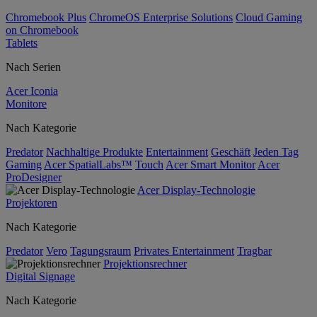
Chromebook Plus
ChromeOS Enterprise Solutions
Cloud Gaming
on Chromebook
Tablets
Nach Serien
Acer Iconia
Monitore
Nach Kategorie
Predator
Nachhaltige Produkte
Entertainment
Geschäft
Jeden Tag
Gaming
Acer SpatialLabs™
Touch
Acer Smart Monitor
Acer
ProDesigner
Acer Display-Technologie
Projektoren
Nach Kategorie
Predator
Vero
Tagungsraum
Privates Entertainment
Tragbar
Projektionsrechner
Digital Signage
Nach Kategorie