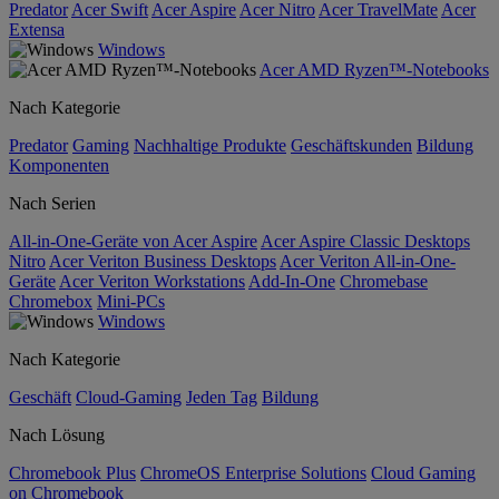
Predator
Acer Swift
Acer Aspire
Acer Nitro
Acer TravelMate
Acer
Extensa
Windows
Acer AMD Ryzen™-Notebooks
Nach Kategorie
Predator
Gaming
Nachhaltige Produkte
Geschäftskunden
Bildung
Komponenten
Nach Serien
All-in-One-Geräte von Acer Aspire
Acer Aspire Classic Desktops
Nitro
Acer Veriton Business Desktops
Acer Veriton All-in-One-
Geräte
Acer Veriton Workstations
Add-In-One
Chromebase
Chromebox
Mini-PCs
Windows
Nach Kategorie
Geschäft
Cloud-Gaming
Jeden Tag
Bildung
Nach Lösung
Chromebook Plus
ChromeOS Enterprise Solutions
Cloud Gaming
on Chromebook