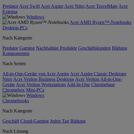
Predator
Acer Swift
Acer Aspire
Acer Nitro
Acer TravelMate
Acer
Extensa
Windows
Acer AMD Ryzen™-Notebooks
Desktop-PCs
Nach Kategorie
Predator
Gaming
Nachhaltige Produkte
Geschäftskunden
Bildung
Komponenten
Nach Serien
All-in-One-Geräte von Acer Aspire
Acer Aspire Classic Desktops
Nitro
Acer Veriton Business Desktops
Acer Veriton All-in-One-
Geräte
Acer Veriton Workstations
Add-In-One
Chromebase
Chromebox
Mini-PCs
Windows
Chromebooks
Nach Kategorie
Geschäft
Cloud-Gaming
Jeden Tag
Bildung
Nach Lösung