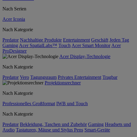
Nach Serien
Acer Iconia
Nach Kategorie
Predator
Nachhaltige Produkte
Entertainment
Geschäft
Jeden Tag
Gaming
Acer SpatialLabs™
Touch
Acer Smart Monitor
Acer
ProDesigner
Acer Display-Technologie
Nach Kategorie
Predator
Vero
Tagungsraum
Privates Entertainment
Tragbar
Projektionsrechner
Nach Kategorie
Professionelles Großformat
IWB und Touch
Nach Kategorie
Predator
Bekleidung, Taschen und Zubehör
Gaming
Headsets und
Audio
Tastaturen, Mäuse und Stylus Pens
Smart-Geräte