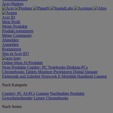
Acer-Marken
Acer ID
Mein Profil
Meine Produkte
Produkt registrieren
Meine Community
Abmelden
Anmelden
Registrieren
Was ist Acer ID?
Online-Shop
AI
Produkte
Neue Produkte
Copilot+ PC
Notebooks
Desktop-PCs
Chromebooks
Tablets
Monitore
Projektoren
Digital Signage
Elektronik und Zubehör
Netzwerk
E-Mobilität
Handheld Gaming
Nach Kategorie
Copilot+ PC
AI-PCs
Gaming
Nachhaltige Produkte
Gewerbetreibender
Lernen
Chromebooks
Nach Serien