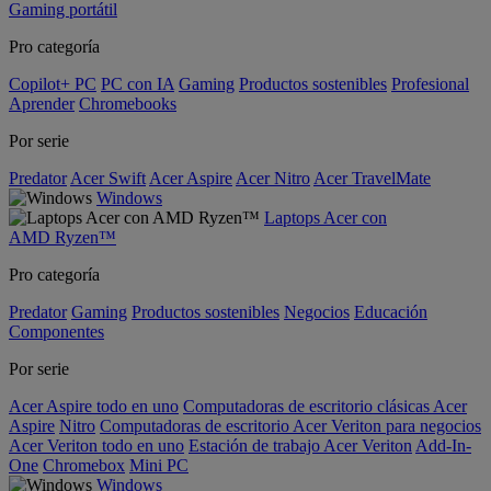
Gaming portátil
Pro categoría
Copilot+ PC
PC con IA
Gaming
Productos sostenibles
Profesional
Aprender
Chromebooks
Por serie
Predator
Acer Swift
Acer Aspire
Acer Nitro
Acer TravelMate
Windows
Laptops Acer con
AMD Ryzen™
Pro categoría
Predator
Gaming
Productos sostenibles
Negocios
Educación
Componentes
Por serie
Acer Aspire todo en uno
Computadoras de escritorio clásicas Acer
Aspire
Nitro
Computadoras de escritorio Acer Veriton para negocios
Acer Veriton todo en uno
Estación de trabajo Acer Veriton
Add-In-
One
Chromebox
Mini PC
Windows