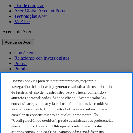
Dónde comprar
Acer Global Account Portal
Tecnologías Acer
McAfee
Acerca de Acer
Acerca de Acer
Contáctenos
Relaciones con inversionistas
Prensa
Premios
Eventos
Usamos cookies para detectar preferencias, mejorar la
Sostenibilidad
navegación del sitio web y generar estadísticas de usuario a fin
de facilitar el uso de nuestro sitio web y ofrecer contenido y
Sostenibilidad
anuncios personalizados. Si hace clic en “Aceptar todas las
cookies”, acepta el uso y la colocación de todas las cookies de
Responsabilidad social corporativa
Acer en conformidad con nuestra Política de cookies. Puede
Huella de carbono del producto
cancelar su consentimiento en cualquier momento. En
Proyecto Humanity
“Configuración de cookies”, puede administrar sus preferencias
Earthion
para cada tipo de cookie. Obtenga más información sobre
Política de privacidad
quiénes somos, qué cookies usamos y cómo modificar sus