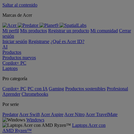
Saltar al contenido
Marcas de Acer
Mi perfil
Mis productos
Registrar un producto
Mi comunidad
Cerrar
sesión
Iniciar sesión
Registrarse
¿Qué es Acer ID?
AI
Productos
Productos nuevos
Copilot+ PC
Laptops
Pro categoría
Copilot+ PC
PC con IA
Gaming
Productos sostenibles
Profesional
Aprender
Chromebooks
Por serie
Predator
Acer Swift
Acer Aspire
Acer Nitro
Acer TravelMate
Windows
Laptops Acer con
AMD Ryzen™