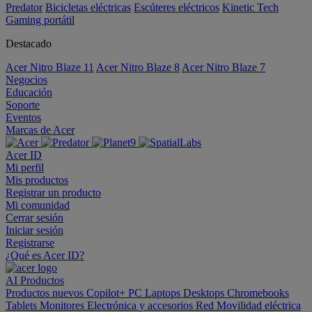
Predator
Bicicletas eléctricas
Escúteres eléctricos
Kinetic Tech
Gaming portátil
Destacado
Acer Nitro Blaze 11
Acer Nitro Blaze 8
Acer Nitro Blaze 7
Negocios
Educación
Soporte
Eventos
Marcas de Acer
Acer ID
Mi perfil
Mis productos
Registrar un producto
Mi comunidad
Cerrar sesión
Iniciar sesión
Registrarse
¿Qué es Acer ID?
AI
Productos
Productos nuevos
Copilot+ PC
Laptops
Desktops
Chromebooks
Tablets
Monitores
Electrónica y accesorios
Red
Movilidad eléctrica