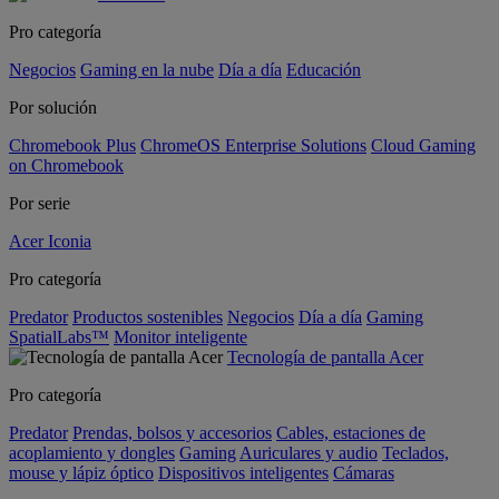
Pro categoría
Negocios
Gaming en la nube
Día a día
Educación
Por solución
Chromebook Plus
ChromeOS Enterprise Solutions
Cloud Gaming
on Chromebook
Por serie
Acer Iconia
Pro categoría
Predator
Productos sostenibles
Negocios
Día a día
Gaming
SpatialLabs™
Monitor inteligente
Tecnología de pantalla Acer
Pro categoría
Predator
Prendas, bolsos y accesorios
Cables, estaciones de
acoplamiento y dongles
Gaming
Auriculares y audio
Teclados,
mouse y lápiz óptico
Dispositivos inteligentes
Cámaras