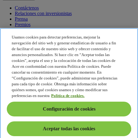
Contáctenos
Relaciones con inversionistas
Prensa
Premios
Eventos
Usamos cookies para detectar preferencias, mejorar la
Sostenibilidad
navegación del sitio web y generar estadísticas de usuario a fin
de facilitar el uso de nuestro sitio web y ofrecer contenido y
Sostenibilidad
anuncios personalizados. Si hace clic en “Aceptar todas las
cookies”, acepta el uso y la colocación de todas las cookies de
Responsabilidad social corporativa
Acer en conformidad con nuestra Política de cookies. Puede
Huella de carbono del producto
cancelar su consentimiento en cualquier momento. En
Proyecto Humanity
“Configuración de cookies”, puede administrar sus preferencias
Earthion
para cada tipo de cookie. Obtenga más información sobre
Política de privacidad
quiénes somos, qué cookies usamos y cómo modificar sus
Política de cookies
preferencias en nuestra
Política de cookies.
Aviso legal
Información legal adicional
Configuración de cookies
Política de accesibilidad
Configuración de cookies
América Latina - Español
Aceptar todas las cookies
© 2026 Acer Inc.