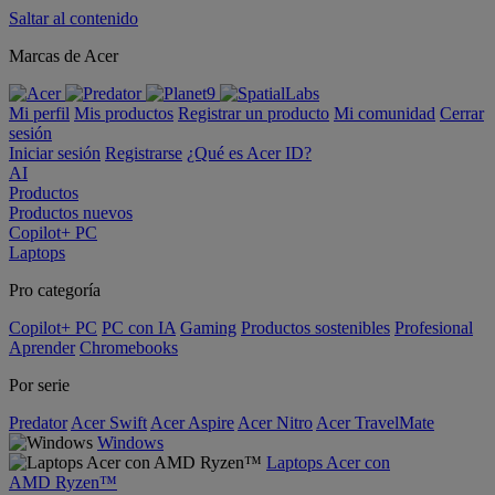
Saltar al contenido
Marcas de Acer
Mi perfil
Mis productos
Registrar un producto
Mi comunidad
Cerrar
sesión
Iniciar sesión
Registrarse
¿Qué es Acer ID?
AI
Productos
Productos nuevos
Copilot+ PC
Laptops
Pro categoría
Copilot+ PC
PC con IA
Gaming
Productos sostenibles
Profesional
Aprender
Chromebooks
Por serie
Predator
Acer Swift
Acer Aspire
Acer Nitro
Acer TravelMate
Windows
Laptops Acer con
AMD Ryzen™