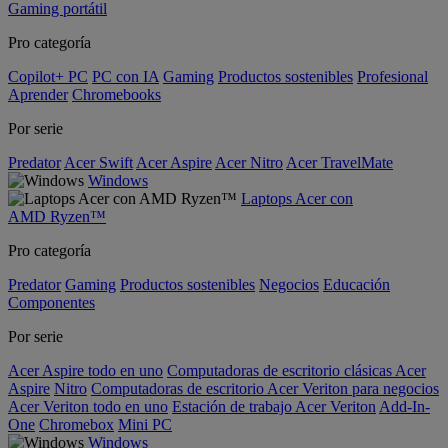
Gaming portátil
Pro categoría
Copilot+ PC
PC con IA
Gaming
Productos sostenibles
Profesional
Aprender
Chromebooks
Por serie
Predator
Acer Swift
Acer Aspire
Acer Nitro
Acer TravelMate
Windows
Laptops Acer con
AMD Ryzen™
Pro categoría
Predator
Gaming
Productos sostenibles
Negocios
Educación
Componentes
Por serie
Acer Aspire todo en uno
Computadoras de escritorio clásicas Acer
Aspire
Nitro
Computadoras de escritorio Acer Veriton para negocios
Acer Veriton todo en uno
Estación de trabajo Acer Veriton
Add-In-
One
Chromebox
Mini PC
Windows