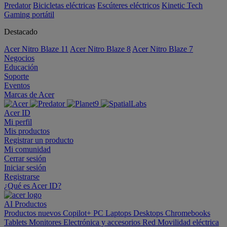
Predator
Bicicletas eléctricas
Escúteres eléctricos
Kinetic Tech
Gaming portátil
Destacado
Acer Nitro Blaze 11
Acer Nitro Blaze 8
Acer Nitro Blaze 7
Negocios
Educación
Soporte
Eventos
Marcas de Acer
Acer ID
Mi perfil
Mis productos
Registrar un producto
Mi comunidad
Cerrar sesión
Iniciar sesión
Registrarse
¿Qué es Acer ID?
AI
Productos
Productos nuevos
Copilot+ PC
Laptops
Desktops
Chromebooks
Tablets
Monitores
Electrónica y accesorios
Red
Movilidad eléctrica