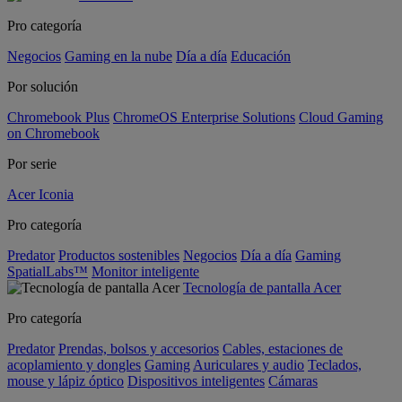
Pro categoría
Negocios
Gaming en la nube
Día a día
Educación
Por solución
Chromebook Plus
ChromeOS Enterprise Solutions
Cloud Gaming
on Chromebook
Por serie
Acer Iconia
Pro categoría
Predator
Productos sostenibles
Negocios
Día a día
Gaming
SpatialLabs™
Monitor inteligente
Tecnología de pantalla Acer
Pro categoría
Predator
Prendas, bolsos y accesorios
Cables, estaciones de
acoplamiento y dongles
Gaming
Auriculares y audio
Teclados,
mouse y lápiz óptico
Dispositivos inteligentes
Cámaras