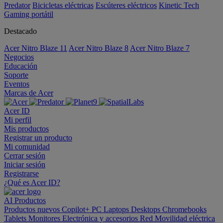
Predator
Bicicletas eléctricas
Escúteres eléctricos
Kinetic Tech
Gaming portátil
Destacado
Acer Nitro Blaze 11
Acer Nitro Blaze 8
Acer Nitro Blaze 7
Negocios
Educación
Soporte
Eventos
Marcas de Acer
Acer ID
Mi perfil
Mis productos
Registrar un producto
Mi comunidad
Cerrar sesión
Iniciar sesión
Registrarse
¿Qué es Acer ID?
AI
Productos
Productos nuevos
Copilot+ PC
Laptops
Desktops
Chromebooks
Tablets
Monitores
Electrónica y accesorios
Red
Movilidad eléctrica