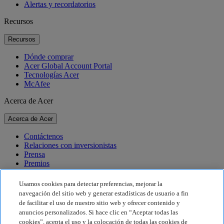
Alertas y recordatorios
Recursos
Recursos
Dónde comprar
Acer Global Account Portal
Tecnologías Acer
McAfee
Acerca de Acer
Acerca de Acer
Contáctenos
Relaciones con inversionistas
Prensa
Premios
Eventos
Usamos cookies para detectar preferencias, mejorar la
Sostenibilidad
navegación del sitio web y generar estadísticas de usuario a fin
de facilitar el uso de nuestro sitio web y ofrecer contenido y
Sostenibilidad
anuncios personalizados. Si hace clic en “Aceptar todas las
cookies”, acepta el uso y la colocación de todas las cookies de