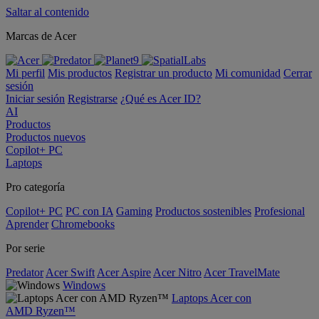
Saltar al contenido
Marcas de Acer
Mi perfil
Mis productos
Registrar un producto
Mi comunidad
Cerrar
sesión
Iniciar sesión
Registrarse
¿Qué es Acer ID?
AI
Productos
Productos nuevos
Copilot+ PC
Laptops
Pro categoría
Copilot+ PC
PC con IA
Gaming
Productos sostenibles
Profesional
Aprender
Chromebooks
Por serie
Predator
Acer Swift
Acer Aspire
Acer Nitro
Acer TravelMate
Windows
Laptops Acer con
AMD Ryzen™