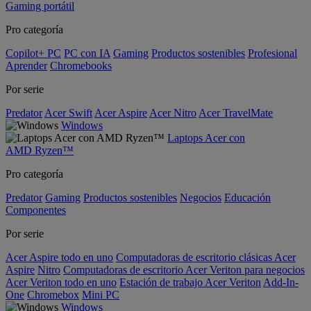
Gaming portátil
Pro categoría
Copilot+ PC
PC con IA
Gaming
Productos sostenibles
Profesional
Aprender
Chromebooks
Por serie
Predator
Acer Swift
Acer Aspire
Acer Nitro
Acer TravelMate
Windows
Laptops Acer con
AMD Ryzen™
Pro categoría
Predator
Gaming
Productos sostenibles
Negocios
Educación
Componentes
Por serie
Acer Aspire todo en uno
Computadoras de escritorio clásicas Acer
Aspire
Nitro
Computadoras de escritorio Acer Veriton para negocios
Acer Veriton todo en uno
Estación de trabajo Acer Veriton
Add-In-
One
Chromebox
Mini PC
Windows