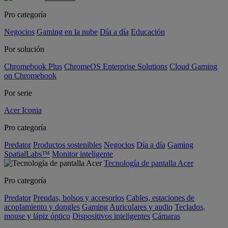
Pro categoría
Negocios
Gaming en la nube
Día a día
Educación
Por solución
Chromebook Plus
ChromeOS Enterprise Solutions
Cloud Gaming
on Chromebook
Por serie
Acer Iconia
Pro categoría
Predator
Productos sostenibles
Negocios
Día a día
Gaming
SpatialLabs™
Monitor inteligente
Tecnología de pantalla Acer
Pro categoría
Predator
Prendas, bolsos y accesorios
Cables, estaciones de
acoplamiento y dongles
Gaming
Auriculares y audio
Teclados,
mouse y lápiz óptico
Dispositivos inteligentes
Cámaras