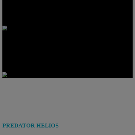
Disfruta de cientos de juegos de PC con tu nueva computadora
Windows 11 y tres meses de PC Game Pass, que incluye EA Play.
Como se agregan juegos todo el tiempo, siempre hay algo nuevo
para jugar.
PREDATOR HELIOS