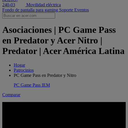
Movilidad eléctrica
Fondo de pantalla para gaming
Soporte
Eventos
Asociaciones | PC Game Pass
en Predator y Acer Nitro |
Predator | Acer América Latina
Hogar
Patrocinios
PC Game Pass en Predator y Nitro
PC Game Pass
IEM
Comparar
DESCUBRE TU
PRÓXIMO JUEGO FAVORITO
CON 3 MESES DE
PC GAME PASS