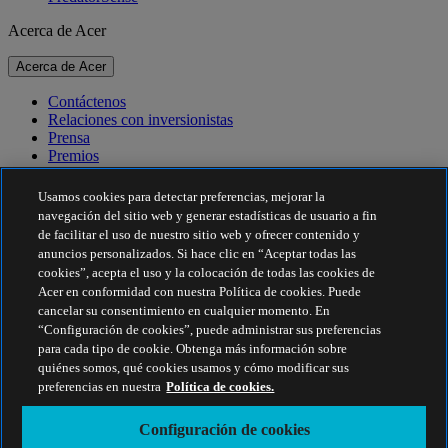
Acerca de Acer
Acerca de Acer
Contáctenos
Relaciones con inversionistas
Prensa
Premios
Eventos
Usamos cookies para detectar preferencias, mejorar la
Sostenibilidad
navegación del sitio web y generar estadísticas de usuario a fin
de facilitar el uso de nuestro sitio web y ofrecer contenido y
Sostenibilidad
anuncios personalizados. Si hace clic en “Aceptar todas las
cookies”, acepta el uso y la colocación de todas las cookies de
Responsabilidad social corporativa
Acer en conformidad con nuestra Política de cookies. Puede
Huella de carbono del producto
cancelar su consentimiento en cualquier momento. En
Proyecto Humanity
“Configuración de cookies”, puede administrar sus preferencias
Earthion
para cada tipo de cookie. Obtenga más información sobre
Política de privacidad
quiénes somos, qué cookies usamos y cómo modificar sus
Política de cookies
preferencias en nuestra
Política de cookies.
Aviso legal
Información legal adicional
Configuración de cookies
Política de accesibilidad