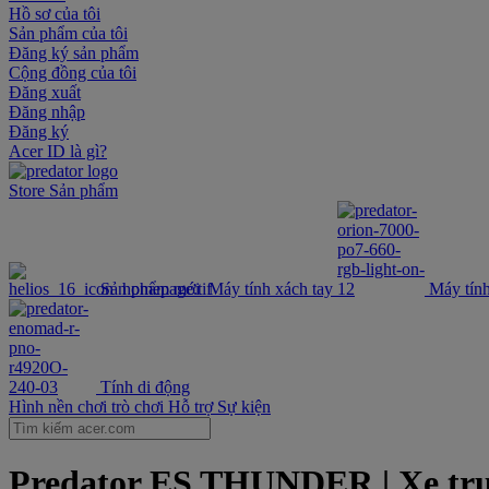
Hồ sơ của tôi
Sản phẩm của tôi
Đăng ký sản phẩm
Cộng đồng của tôi
Đăng xuất
Đăng nhập
Đăng ký
Acer ID là gì?
Store
Sản phẩm
Sản phẩm mới
Máy tính xách tay
Máy tính
Tính di động
Hình nền chơi trò chơi
Hỗ trợ
Sự kiện
Predator ES THUNDER | Xe trượt