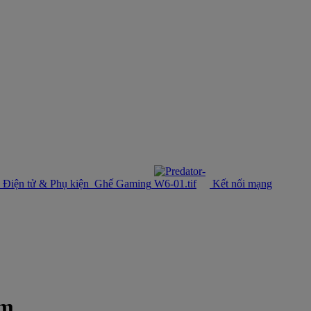
Điện tử & Phụ kiện
Ghế Gaming
Kết nối mạng
am