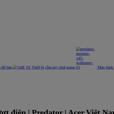
 để bàn
Thiết bị cầm tay chơi game
Màn hình
 điện | Predator | Acer Việt N