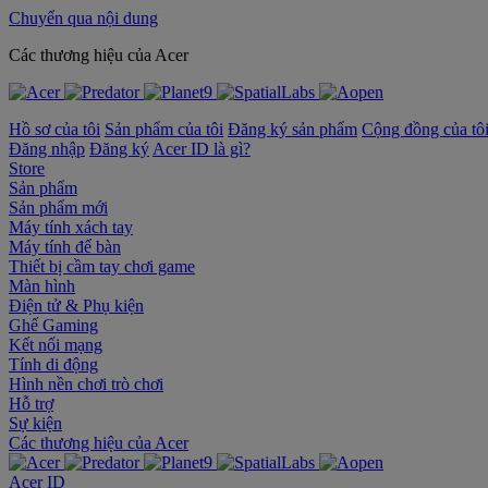
Chuyển qua nội dung
‌Các thương hiệu của Acer
Hồ sơ của tôi
Sản phẩm của tôi
Đăng ký sản phẩm
Cộng đồng của tô
Đăng nhập
Đăng ký
Acer ID là gì?
Store
Sản phẩm
Sản phẩm mới
Máy tính xách tay
Máy tính để bàn
Thiết bị cầm tay chơi game
Màn hình
Điện tử & Phụ kiện
Ghế Gaming
Kết nối mạng
Tính di động
Hình nền chơi trò chơi
Hỗ trợ
Sự kiện
‌Các thương hiệu của Acer
Acer ID