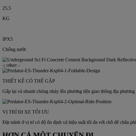
25,5
KG
IPX5
Chống nước
THIẾT KẾ CÓ THỂ GẬP
Gấp lại và nhanh chóng nhảy lên phương tiện giao thông địa phương ho
VỊ TRÍ ĐI XE TỐI ƯU
Đặt mình ở vị trí có độ ổn định và hiệu suất tối đa với chỗ để chân ph
HƠN CẢ MỘT CHUYẾN ĐI