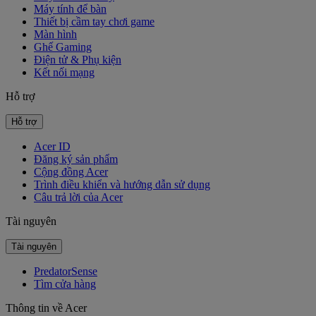
Máy tính để bàn
Thiết bị cầm tay chơi game
Màn hình
Ghế Gaming
Điện tử & Phụ kiện
Kết nối mạng
Hỗ trợ
Hỗ trợ
Acer ID
Đăng ký sản phẩm
Cộng đồng Acer
Trình điều khiển và hướng dẫn sử dụng
Câu trả lời của Acer
Tài nguyên
Tài nguyên
PredatorSense
Tìm cửa hàng
Thông tin về Acer