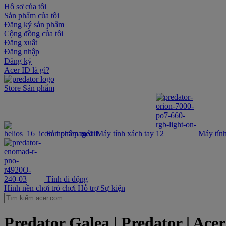
Hồ sơ của tôi
Sản phẩm của tôi
Đăng ký sản phẩm
Cộng đồng của tôi
Đăng xuất
Đăng nhập
Đăng ký
Acer ID là gì?
Store
Sản phẩm
Sản phẩm mới
Máy tính xách tay
Máy tính
Tính di động
Hình nền chơi trò chơi
Hỗ trợ
Sự kiện
Predator Galea | Predator | Ace