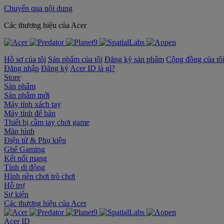
Chuyển qua nội dung
‌Các thương hiệu của Acer
Hồ sơ của tôi
Sản phẩm của tôi
Đăng ký sản phẩm
Cộng đồng của tô
Đăng nhập
Đăng ký
Acer ID là gì?
Store
Sản phẩm
Sản phẩm mới
Máy tính xách tay
Máy tính để bàn
Thiết bị cầm tay chơi game
Màn hình
Điện tử & Phụ kiện
Ghế Gaming
Kết nối mạng
Tính di động
Hình nền chơi trò chơi
Hỗ trợ
Sự kiện
‌Các thương hiệu của Acer
Acer ID