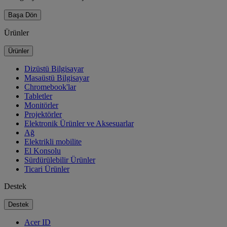
Başa Dön
Ürünler
Ürünler
Dizüstü Bilgisayar
Masaüstü Bilgisayar
Chromebook'lar
Tabletler
Monitörler
Projektörler
Elektronik Ürünler ve Aksesuarlar
Ağ
Elektrikli mobilite
El Konsolu
Sürdürülebilir Ürünler
Ticari Ürünler
Destek
Destek
Acer ID