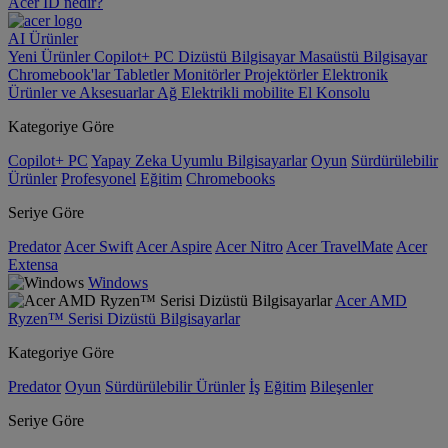
Acer ID nedir?
AI
Ürünler
Yeni Ürünler
Copilot+ PC
Dizüstü Bilgisayar
Masaüstü Bilgisayar
Chromebook'lar
Tabletler
Monitörler
Projektörler
Elektronik
Ürünler ve Aksesuarlar
Ağ
Elektrikli mobilite
El Konsolu
Kategoriye Göre
Copilot+ PC
Yapay Zeka Uyumlu Bilgisayarlar
Oyun
Sürdürülebilir
Ürünler
Profesyonel
Eğitim
Chromebooks
Seriye Göre
Predator
Acer Swift
Acer Aspire
Acer Nitro
Acer TravelMate
Acer
Extensa
Windows
Acer AMD
Ryzen™ Serisi Dizüstü Bilgisayarlar
Kategoriye Göre
Predator
Oyun
Sürdürülebilir Ürünler
İş
Eğitim
Bileşenler
Seriye Göre