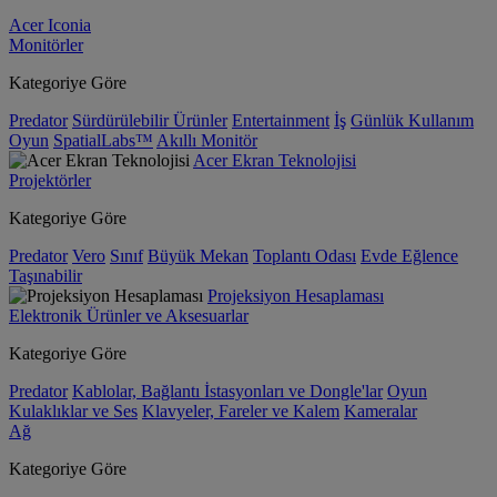
Acer Iconia
Monitörler
Kategoriye Göre
Predator
Sürdürülebilir Ürünler
Entertainment
İş
Günlük Kullanım
Oyun
SpatialLabs™
Akıllı Monitör
Acer Ekran Teknolojisi
Projektörler
Kategoriye Göre
Predator
Vero
Sınıf
Büyük Mekan
Toplantı Odası
Evde Eğlence
Taşınabilir
Projeksiyon Hesaplaması
Elektronik Ürünler ve Aksesuarlar
Kategoriye Göre
Predator
Kablolar, Bağlantı İstasyonları ve Dongle'lar
Oyun
Kulaklıklar ve Ses
Klavyeler, Fareler ve Kalem
Kameralar
Ağ
Kategoriye Göre