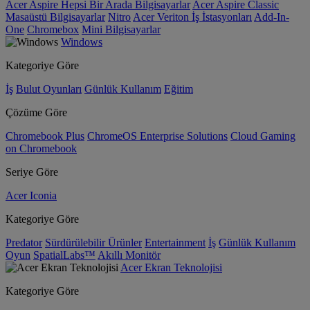
Acer Aspire Hepsi Bir Arada Bilgisayarlar
Acer Aspire Classic
Masaüstü Bilgisayarlar
Nitro
Acer Veriton İş İstasyonları
Add-In-
One
Chromebox
Mini Bilgisayarlar
Windows
Kategoriye Göre
İş
Bulut Oyunları
Günlük Kullanım
Eğitim
Çözüme Göre
Chromebook Plus
ChromeOS Enterprise Solutions
Cloud Gaming
on Chromebook
Seriye Göre
Acer Iconia
Kategoriye Göre
Predator
Sürdürülebilir Ürünler
Entertainment
İş
Günlük Kullanım
Oyun
SpatialLabs™
Akıllı Monitör
Acer Ekran Teknolojisi
Kategoriye Göre