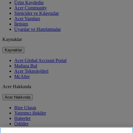
Ürün Kaydedin
Acer Community
Sürücüler ve Kılavuzlar
Acer Yanıtları
İletişim
Uyarılar ve Hatırlatmalar
Kaynaklar
Kaynaklar
Acer Global Account Portal
Mağaza Bul
Acer Teknolojileri
McAfee
Acer Hakkında
Acer Hakkında
Bize Ulaşın
Yatırımcı ilişkiler
Haberler
Ödüller
Etkinlikler