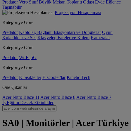
Predator
Vero
Sınıf
Büyük Mekan
Toplantı Odası
Evde Eğlence
Taşınabilir
Projeksiyon Hesaplaması
Kategoriye Göre
Predator
Kablolar, Bağlantı İstasyonları ve Dongle'lar
Oyun
Kulaklıklar ve Ses
Klavyeler, Fareler ve Kalem
Kameralar
Kategoriye Göre
Predator
Wi-Fi
5G
Kategoriye Göre
Predator
E-bisikletler
E-scooter'lar
Kinetic Tech
Öne Çıkanlar
Acer Nitro Blaze 11
Acer Nitro Blaze 8
Acer Nitro Blaze 7
İş
Eğitim
Destek
Etkinlikler
SA0 | Monitörler | Acer Türkiye