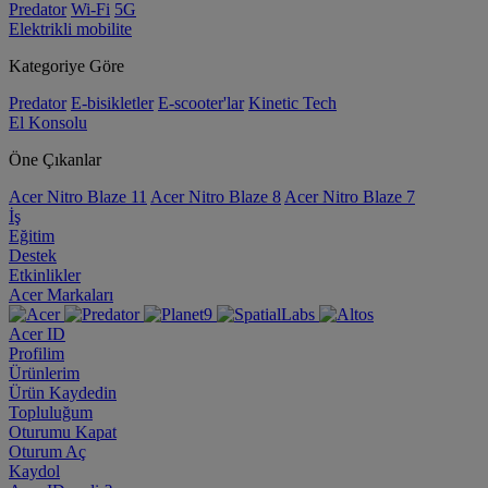
Predator
Wi-Fi
5G
Elektrikli mobilite
Kategoriye Göre
Predator
E-bisikletler
E-scooter'lar
Kinetic Tech
El Konsolu
Öne Çıkanlar
Acer Nitro Blaze 11
Acer Nitro Blaze 8
Acer Nitro Blaze 7
İş
Eğitim
Destek
Etkinlikler
Acer Markaları
Acer ID
Profilim
Ürünlerim
Ürün Kaydedin
Topluluğum
Oturumu Kapat
Oturum Aç
Kaydol