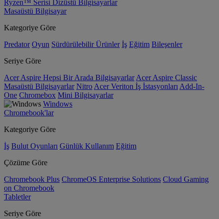
Ryzen™ Serisi Dizüstü Bilgisayarlar
Masaüstü Bilgisayar
Kategoriye Göre
Predator
Oyun
Sürdürülebilir Ürünler
İş
Eğitim
Bileşenler
Seriye Göre
Acer Aspire Hepsi Bir Arada Bilgisayarlar
Acer Aspire Classic
Masaüstü Bilgisayarlar
Nitro
Acer Veriton İş İstasyonları
Add-In-
One
Chromebox
Mini Bilgisayarlar
Windows
Chromebook'lar
Kategoriye Göre
İş
Bulut Oyunları
Günlük Kullanım
Eğitim
Çözüme Göre
Chromebook Plus
ChromeOS Enterprise Solutions
Cloud Gaming
on Chromebook
Tabletler
Seriye Göre