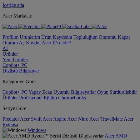
İçeriğe atla
Acer Markaları
Profilim
Ürünlerim
Ürün Kaydedin
Topluluğum
Oturumu Kapat
Oturum Aç
Kaydol
Acer ID nedir?
AI
Ürünler
Yeni Ürünler
Copilot+ PC
Dizüstü Bilgisayar
Kategoriye Göre
Copilot+ PC
Yapay Zeka Uyumlu Bilgisayarlar
Oyun
Sürdürülebilir
Ürünler
Profesyonel
Eğitim
Chromebooks
Seriye Göre
Predator
Acer Swift
Acer Aspire
Acer Nitro
Acer TravelMate
Acer
Extensa
Windows
Acer AMD