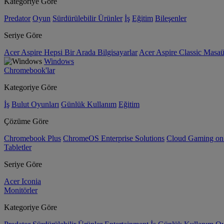
Kategoriye Göre
Predator
Oyun
Sürdürülebilir Ürünler
İş
Eğitim
Bileşenler
Seriye Göre
Acer Aspire Hepsi Bir Arada Bilgisayarlar
Acer Aspire Classic Masaüs
Windows
Chromebook'lar
Kategoriye Göre
İş
Bulut Oyunları
Günlük Kullanım
Eğitim
Çözüme Göre
Chromebook Plus
ChromeOS Enterprise Solutions
Cloud Gaming o
Tabletler
Seriye Göre
Acer Iconia
Monitörler
Kategoriye Göre