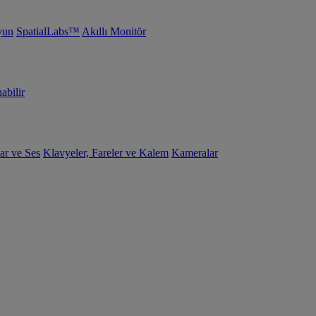
yun
SpatialLabs™
Akıllı Monitör
abilir
ar ve Ses
Klavyeler, Fareler ve Kalem
Kameralar