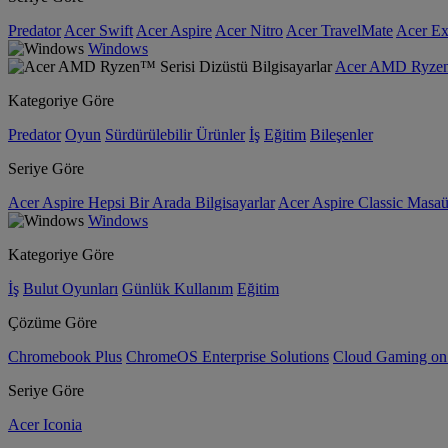
Predator
Acer Swift
Acer Aspire
Acer Nitro
Acer TravelMate
Acer Ex
Windows
Acer AMD Ryzen™ 
Kategoriye Göre
Predator
Oyun
Sürdürülebilir Ürünler
İş
Eğitim
Bileşenler
Seriye Göre
Acer Aspire Hepsi Bir Arada Bilgisayarlar
Acer Aspire Classic Masaüs
Windows
Kategoriye Göre
İş
Bulut Oyunları
Günlük Kullanım
Eğitim
Çözüme Göre
Chromebook Plus
ChromeOS Enterprise Solutions
Cloud Gaming o
Seriye Göre
Acer Iconia