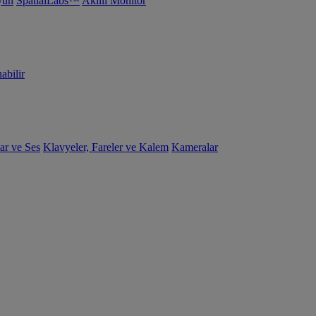
yun
SpatialLabs™
Akıllı Monitör
abilir
ar ve Ses
Klavyeler, Fareler ve Kalem
Kameralar