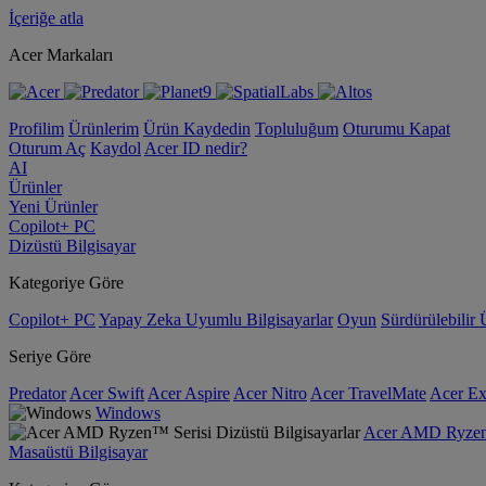
İçeriğe atla
Acer Markaları
Profilim
Ürünlerim
Ürün Kaydedin
Topluluğum
Oturumu Kapat
Oturum Aç
Kaydol
Acer ID nedir?
AI
Ürünler
Yeni Ürünler
Copilot+ PC
Dizüstü Bilgisayar
Kategoriye Göre
Copilot+ PC
Yapay Zeka Uyumlu Bilgisayarlar
Oyun
Sürdürülebilir 
Seriye Göre
Predator
Acer Swift
Acer Aspire
Acer Nitro
Acer TravelMate
Acer Ex
Windows
Acer AMD Ryzen™ 
Masaüstü Bilgisayar