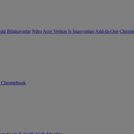
tü Bilgisayarlar
Nitro
Acer Veriton İş İstasyonları
Add-In-One
Chrom
n Chromebook