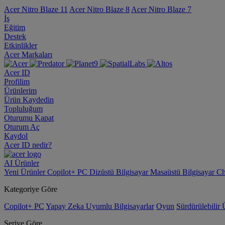
Acer Nitro Blaze 11
Acer Nitro Blaze 8
Acer Nitro Blaze 7
İş
Eğitim
Destek
Etkinlikler
Acer Markaları
Acer ID
Profilim
Ürünlerim
Ürün Kaydedin
Topluluğum
Oturumu Kapat
Oturum Aç
Kaydol
Acer ID nedir?
AI
Ürünler
Yeni Ürünler
Copilot+ PC
Dizüstü Bilgisayar
Masaüstü Bilgisayar
Ch
Kategoriye Göre
Copilot+ PC
Yapay Zeka Uyumlu Bilgisayarlar
Oyun
Sürdürülebilir 
Seriye Göre