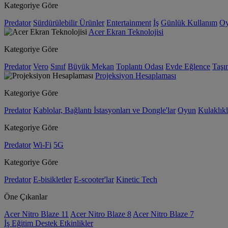
Kategoriye Göre
Predator
Sürdürülebilir Ürünler
Entertainment
İş
Günlük Kullanım
O
Acer Ekran Teknolojisi
Kategoriye Göre
Predator
Vero
Sınıf
Büyük Mekan
Toplantı Odası
Evde Eğlence
Taşın
Projeksiyon Hesaplaması
Kategoriye Göre
Predator
Kablolar, Bağlantı İstasyonları ve Dongle'lar
Oyun
Kulaklıkl
Kategoriye Göre
Predator
Wi-Fi
5G
Kategoriye Göre
Predator
E-bisikletler
E-scooter'lar
Kinetic Tech
Öne Çıkanlar
Acer Nitro Blaze 11
Acer Nitro Blaze 8
Acer Nitro Blaze 7
İş
Eğitim
Destek
Etkinlikler