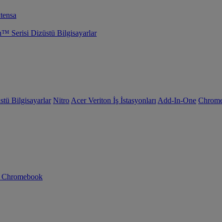
tensa
Serisi Dizüstü Bilgisayarlar
tü Bilgisayarlar
Nitro
Acer Veriton İş İstasyonları
Add-In-One
Chrom
n Chromebook