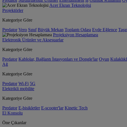
Predator
Sürdürülebilir Ürünler
Entertainment
İş
Günlük Kullanım
O
Acer Ekran Teknolojisi
Projektörler
Kategoriye Göre
Predator
Vero
Sınıf
Büyük Mekan
Toplantı Odası
Evde Eğlence
Taşın
Projeksiyon Hesaplaması
Elektronik Ürünler ve Aksesuarlar
Kategoriye Göre
Predator
Kablolar, Bağlantı İstasyonları ve Dongle'lar
Oyun
Kulaklıkl
Ağ
Kategoriye Göre
Predator
Wi-Fi
5G
Elektrikli mobilite
Kategoriye Göre
Predator
E-bisikletler
E-scooter'lar
Kinetic Tech
El Konsolu
Öne Çıkanlar