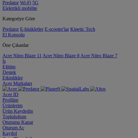
Predator
Wi-Fi
5G
Elektrikli mobilite
Kategoriye Göre
Predator
E-bisikletler
E-scooter'lar
Kinetic Tech
El Konsolu
Öne Çıkanlar
Acer Nitro Blaze 11
Acer Nitro Blaze 8
Acer Nitro Blaze 7
İş
Eğitim
Destek
Etkinlikler
Acer Markaları
Acer ID
Profilim
Ürünlerim
Ürün Kaydedin
Topluluğum
Oturumu Kapat
Oturum Aç
Kaydol