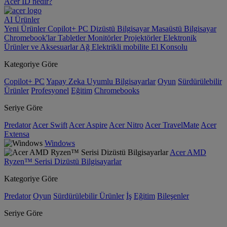
Acer ID nedir?
AI
Ürünler
Yeni Ürünler
Copilot+ PC
Dizüstü Bilgisayar
Masaüstü Bilgisayar
Chromebook'lar
Tabletler
Monitörler
Projektörler
Elektronik
Ürünler ve Aksesuarlar
Ağ
Elektrikli mobilite
El Konsolu
Kategoriye Göre
Copilot+ PC
Yapay Zeka Uyumlu Bilgisayarlar
Oyun
Sürdürülebilir
Ürünler
Profesyonel
Eğitim
Chromebooks
Seriye Göre
Predator
Acer Swift
Acer Aspire
Acer Nitro
Acer TravelMate
Acer
Extensa
Windows
Acer AMD
Ryzen™ Serisi Dizüstü Bilgisayarlar
Kategoriye Göre
Predator
Oyun
Sürdürülebilir Ürünler
İş
Eğitim
Bileşenler
Seriye Göre