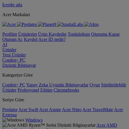
İçeriğe atla
Acer Markaları
Profilim
Ürünlerim
Ürün Kaydedin
Topluluğum
Oturumu Kapat
Oturum Aç
Kaydol
Acer ID nedir?
AI
Ürünler
Yeni Ürünler
Copilot+ PC
Dizüstü Bilgisayar
Kategoriye Göre
Copilot+ PC
Yapay Zeka Uyumlu Bilgisayarlar
Oyun
Sürdürülebilir
Ürünler
Profesyonel
Eğitim
Chromebooks
Seriye Göre
Predator
Acer Swift
Acer Aspire
Acer Nitro
Acer TravelMate
Acer
Extensa
Windows
Acer AMD