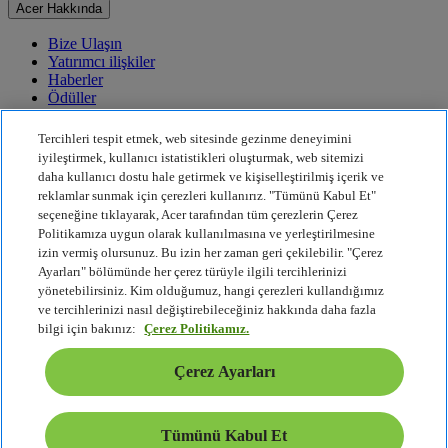
Acer Hakkında
Bize Ulaşın
Yatırımcı ilişkiler
Haberler
Ödüller
Etkinlikler
Tercihleri tespit etmek, web sitesinde gezinme deneyimini
Sürdürülebilirlik
iyileştirmek, kullanıcı istatistikleri oluşturmak, web sitemizi
daha kullanıcı dostu hale getirmek ve kişiselleştirilmiş içerik ve
Sürdürülebilirlik
reklamlar sunmak için çerezleri kullanırız. "Tümünü Kabul Et"
seçeneğine tıklayarak, Acer tarafından tüm çerezlerin Çerez
Kurumsal Sosyal Sorumluluk
Politikamıza uygun olarak kullanılmasına ve yerleştirilmesine
Ürün Karbon Ayak İzi
izin vermiş olursunuz. Bu izin her zaman geri çekilebilir. "Çerez
Project Humanity
Ayarları" bölümünde her çerez türüyle ilgili tercihlerinizi
Earthion
yönetebilirsiniz. Kim olduğumuz, hangi çerezleri kullandığımız
Gizlilik Politikası
ve tercihlerinizi nasıl değiştirebileceğiniz hakkında daha fazla
Çerez Politikası
bilgi için bakınız:
Çerez Politikamız.
Yasal Uyarı
Ek Yasal Bilgiler
Çerez Ayarları
Erişilebilirlik Politikası
Çerez Ayarları
Türkiye - Türkçe
Tümünü Kabul Et