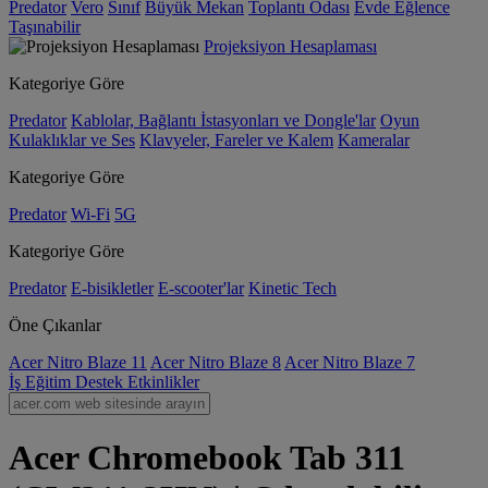
Predator
Vero
Sınıf
Büyük Mekan
Toplantı Odası
Evde Eğlence
Taşınabilir
Projeksiyon Hesaplaması
Kategoriye Göre
Predator
Kablolar, Bağlantı İstasyonları ve Dongle'lar
Oyun
Kulaklıklar ve Ses
Klavyeler, Fareler ve Kalem
Kameralar
Kategoriye Göre
Predator
Wi-Fi
5G
Kategoriye Göre
Predator
E-bisikletler
E-scooter'lar
Kinetic Tech
Öne Çıkanlar
Acer Nitro Blaze 11
Acer Nitro Blaze 8
Acer Nitro Blaze 7
İş
Eğitim
Destek
Etkinlikler
Acer Chromebook Tab 311