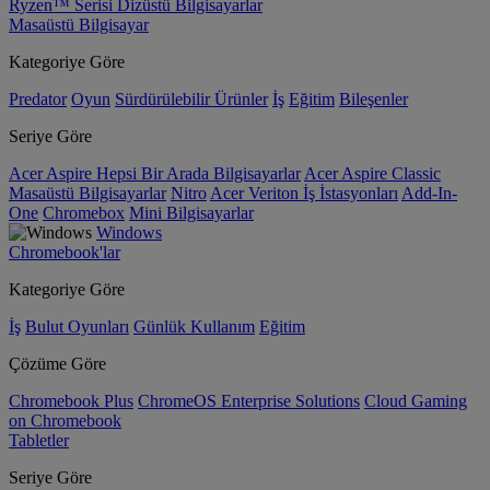
Ryzen™ Serisi Dizüstü Bilgisayarlar
Masaüstü Bilgisayar
Kategoriye Göre
Predator
Oyun
Sürdürülebilir Ürünler
İş
Eğitim
Bileşenler
Seriye Göre
Acer Aspire Hepsi Bir Arada Bilgisayarlar
Acer Aspire Classic
Masaüstü Bilgisayarlar
Nitro
Acer Veriton İş İstasyonları
Add-In-
One
Chromebox
Mini Bilgisayarlar
Windows
Chromebook'lar
Kategoriye Göre
İş
Bulut Oyunları
Günlük Kullanım
Eğitim
Çözüme Göre
Chromebook Plus
ChromeOS Enterprise Solutions
Cloud Gaming
on Chromebook
Tabletler
Seriye Göre