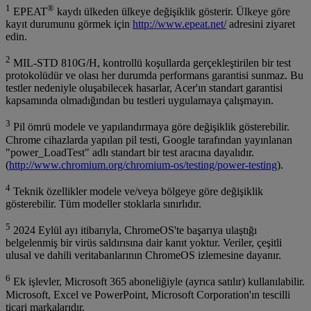
1
®
EPEAT
kaydı ülkeden ülkeye değişiklik gösterir. Ülkeye göre
kayıt durumunu görmek için
http://www.epeat.net/
adresini ziyaret
edin.
2
MIL-STD 810G/H, kontrollü koşullarda gerçekleştirilen bir test
protokolüdür ve olası her durumda performans garantisi sunmaz. Bu
testler nedeniyle oluşabilecek hasarlar, Acer'ın standart garantisi
kapsamında olmadığından bu testleri uygulamaya çalışmayın.
3
Pil ömrü modele ve yapılandırmaya göre değişiklik gösterebilir.
Chrome cihazlarda yapılan pil testi, Google tarafından yayınlanan
"power_LoadTest" adlı standart bir test aracına dayalıdır.
(
http://www.chromium.org/chromium-os/testing/power-testing
).
4
Teknik özellikler modele ve/veya bölgeye göre değişiklik
gösterebilir. Tüm modeller stoklarla sınırlıdır.
5
2024 Eylül ayı itibarıyla, ChromeOS'te başarıya ulaştığı
belgelenmiş bir virüs saldırısına dair kanıt yoktur. Veriler, çeşitli
ulusal ve dahili veritabanlarının ChromeOS izlemesine dayanır.
6
Ek işlevler, Microsoft 365 aboneliğiyle (ayrıca satılır) kullanılabilir.
Microsoft, Excel ve PowerPoint, Microsoft Corporation'ın tescilli
ticari markalarıdır.