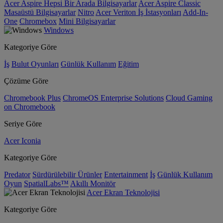
Acer Aspire Hepsi Bir Arada Bilgisayarlar
Acer Aspire Classic
Masaüstü Bilgisayarlar
Nitro
Acer Veriton İş İstasyonları
Add-In-
One
Chromebox
Mini Bilgisayarlar
Windows
Kategoriye Göre
İş
Bulut Oyunları
Günlük Kullanım
Eğitim
Çözüme Göre
Chromebook Plus
ChromeOS Enterprise Solutions
Cloud Gaming
on Chromebook
Seriye Göre
Acer Iconia
Kategoriye Göre
Predator
Sürdürülebilir Ürünler
Entertainment
İş
Günlük Kullanım
Oyun
SpatialLabs™
Akıllı Monitör
Acer Ekran Teknolojisi
Kategoriye Göre