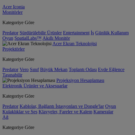
Acer Iconia
Monitörler
Kategoriye Göre
Predator
Sürdürülebilir Ürünler
Entertainment
İş
Günlük Kullanım
Oyun
SpatialLabs™
Akıllı Monitör
Acer Ekran Teknolojisi
Projektörler
Kategoriye Göre
Predator
Vero
Sınıf
Büyük Mekan
Toplantı Odası
Evde Eğlence
Taşınabilir
Projeksiyon Hesaplaması
Elektronik Ürünler ve Aksesuarlar
Kategoriye Göre
Predator
Kablolar, Bağlantı İstasyonları ve Dongle'lar
Oyun
Kulaklıklar ve Ses
Klavyeler, Fareler ve Kalem
Kameralar
Ağ
Kategoriye Göre