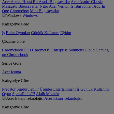
Acer Aspire Hepsi Bir Arada Bilgisayarlar
Acer Aspire Classic
Masaüstü Bilgisayarlar
Nitro
Acer Veriton İş İstasyonları
Add-In-
One
Chromebox
Mini Bilgisayarlar
Windows
Kategoriye Göre
İş
Bulut Oyunları
Günlük Kullanım
Eğitim
Çözüme Göre
Chromebook Plus
ChromeOS Enterprise Solutions
Cloud Gaming
on Chromebook
Seriye Göre
Acer Iconia
Kategoriye Göre
Predator
Sürdürülebilir Ürünler
Entertainment
İş
Günlük Kullanım
Oyun
SpatialLabs™
Akıllı Monitör
Acer Ekran Teknolojisi
Kategoriye Göre