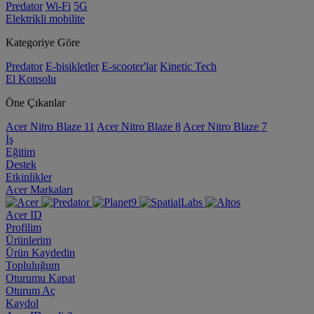
Predator
Wi-Fi
5G
Elektrikli mobilite
Kategoriye Göre
Predator
E-bisikletler
E-scooter'lar
Kinetic Tech
El Konsolu
Öne Çıkanlar
Acer Nitro Blaze 11
Acer Nitro Blaze 8
Acer Nitro Blaze 7
İş
Eğitim
Destek
Etkinlikler
Acer Markaları
Acer ID
Profilim
Ürünlerim
Ürün Kaydedin
Topluluğum
Oturumu Kapat
Oturum Aç
Kaydol