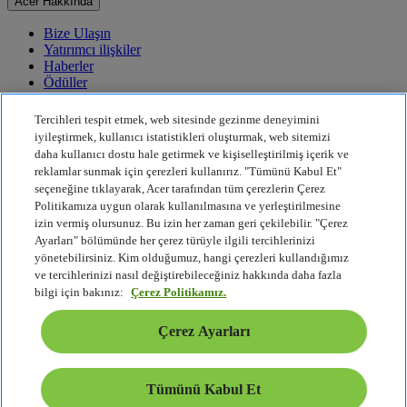
Acer Hakkında
Bize Ulaşın
Yatırımcı ilişkiler
Haberler
Ödüller
Etkinlikler
Tercihleri tespit etmek, web sitesinde gezinme deneyimini
Sürdürülebilirlik
iyileştirmek, kullanıcı istatistikleri oluşturmak, web sitemizi
daha kullanıcı dostu hale getirmek ve kişiselleştirilmiş içerik ve
Sürdürülebilirlik
reklamlar sunmak için çerezleri kullanırız. "Tümünü Kabul Et"
seçeneğine tıklayarak, Acer tarafından tüm çerezlerin Çerez
Kurumsal Sosyal Sorumluluk
Politikamıza uygun olarak kullanılmasına ve yerleştirilmesine
Ürün Karbon Ayak İzi
izin vermiş olursunuz. Bu izin her zaman geri çekilebilir. "Çerez
Project Humanity
Ayarları" bölümünde her çerez türüyle ilgili tercihlerinizi
Earthion
yönetebilirsiniz. Kim olduğumuz, hangi çerezleri kullandığımız
Gizlilik Politikası
ve tercihlerinizi nasıl değiştirebileceğiniz hakkında daha fazla
Çerez Politikası
bilgi için bakınız:
Çerez Politikamız.
Yasal Uyarı
Ek Yasal Bilgiler
Çerez Ayarları
Erişilebilirlik Politikası
Çerez Ayarları
Türkiye - Türkçe
Tümünü Kabul Et
© 2026 Acer Inc.