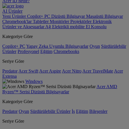
Acer ID nedir?
AI
Ürünler
Yeni Ürünler
Copilot+ PC
Dizüstü Bilgisayar
Masaüstü Bilgisayar
Chromebook'lar
Tabletler
Monitörler
Projektörler
Elektronik
Ürünler ve Aksesuarlar
Ağ
Elektrikli mobilite
El Konsolu
Kategoriye Göre
Copilot+ PC
Yapay Zeka Uyumlu Bilgisayarlar
Oyun
Sürdürülebilir
Ürünler
Profesyonel
Eğitim
Chromebooks
Seriye Göre
Predator
Acer Swift
Acer Aspire
Acer Nitro
Acer TravelMate
Acer
Extensa
Windows
Acer AMD
Ryzen™ Serisi Dizüstü Bilgisayarlar
Kategoriye Göre
Predator
Oyun
Sürdürülebilir Ürünler
İş
Eğitim
Bileşenler
Seriye Göre