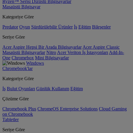
Ryzen™ Serisi Dizüstü Bilgisayarlar
Masaüstü Bilgisayar
Kategoriye Göre
Predator
Oyun
Sürdürülebilir Ürünler
İş
Eğitim
Bileşenler
Seriye Göre
Acer Aspire Hepsi Bir Arada Bilgisayarlar
Acer Aspire Classic
Masaüstü Bilgisayarlar
Nitro
Acer Veriton İş İstasyonları
Add-In-
One
Chromebox
Mini Bilgisayarlar
Windows
Chromebook'lar
Kategoriye Göre
İş
Bulut Oyunları
Günlük Kullanım
Eğitim
Çözüme Göre
Chromebook Plus
ChromeOS Enterprise Solutions
Cloud Gaming
on Chromebook
Tabletler
Seriye Göre