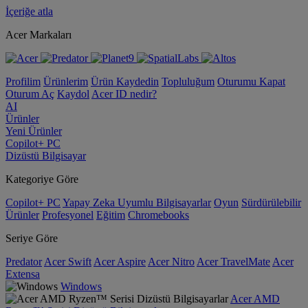
İçeriğe atla
Acer Markaları
Profilim
Ürünlerim
Ürün Kaydedin
Topluluğum
Oturumu Kapat
Oturum Aç
Kaydol
Acer ID nedir?
AI
Ürünler
Yeni Ürünler
Copilot+ PC
Dizüstü Bilgisayar
Kategoriye Göre
Copilot+ PC
Yapay Zeka Uyumlu Bilgisayarlar
Oyun
Sürdürülebilir
Ürünler
Profesyonel
Eğitim
Chromebooks
Seriye Göre
Predator
Acer Swift
Acer Aspire
Acer Nitro
Acer TravelMate
Acer
Extensa
Windows
Acer AMD