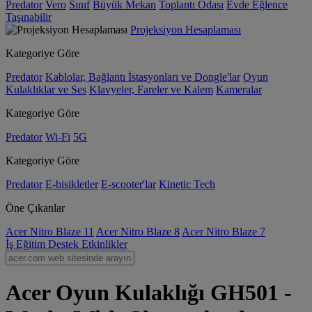
Predator
Vero
Sınıf
Büyük Mekan
Toplantı Odası
Evde Eğlence
Taşınabilir
Projeksiyon Hesaplaması
Kategoriye Göre
Predator
Kablolar, Bağlantı İstasyonları ve Dongle'lar
Oyun
Kulaklıklar ve Ses
Klavyeler, Fareler ve Kalem
Kameralar
Kategoriye Göre
Predator
Wi-Fi
5G
Kategoriye Göre
Predator
E-bisikletler
E-scooter'lar
Kinetic Tech
Öne Çıkanlar
Acer Nitro Blaze 11
Acer Nitro Blaze 8
Acer Nitro Blaze 7
İş
Eğitim
Destek
Etkinlikler
Acer Oyun Kulaklığı GH501 -