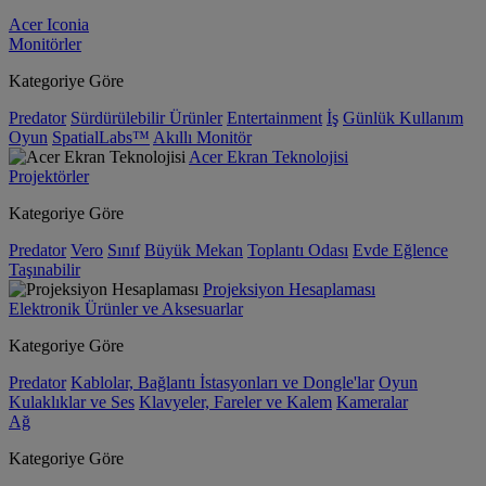
Acer Iconia
Monitörler
Kategoriye Göre
Predator
Sürdürülebilir Ürünler
Entertainment
İş
Günlük Kullanım
Oyun
SpatialLabs™
Akıllı Monitör
Acer Ekran Teknolojisi
Projektörler
Kategoriye Göre
Predator
Vero
Sınıf
Büyük Mekan
Toplantı Odası
Evde Eğlence
Taşınabilir
Projeksiyon Hesaplaması
Elektronik Ürünler ve Aksesuarlar
Kategoriye Göre
Predator
Kablolar, Bağlantı İstasyonları ve Dongle'lar
Oyun
Kulaklıklar ve Ses
Klavyeler, Fareler ve Kalem
Kameralar
Ağ
Kategoriye Göre