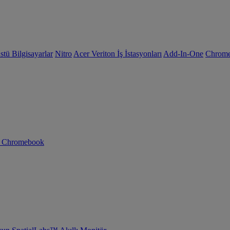
tü Bilgisayarlar
Nitro
Acer Veriton İş İstasyonları
Add-In-One
Chrom
n Chromebook