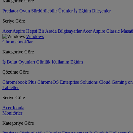
Kategoriye Göre
Predator
Oyun
Sürdürülebilir Ürünler
İş
Eğitim
Bileşenler
Seriye Göre
Acer Aspire Hepsi Bir Arada Bilgisayarlar
Acer Aspire Classic Masaüs
Windows
Chromebook'lar
Kategoriye Göre
İş
Bulut Oyunları
Günlük Kullanım
Eğitim
Çözüme Göre
Chromebook Plus
ChromeOS Enterprise Solutions
Cloud Gaming o
Tabletler
Seriye Göre
Acer Iconia
Monitörler
Kategoriye Göre