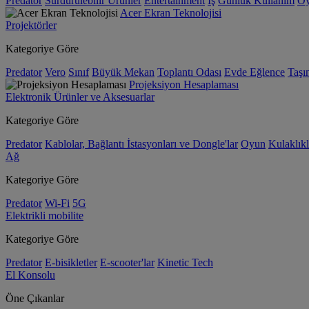
Predator
Sürdürülebilir Ürünler
Entertainment
İş
Günlük Kullanım
O
Acer Ekran Teknolojisi
Projektörler
Kategoriye Göre
Predator
Vero
Sınıf
Büyük Mekan
Toplantı Odası
Evde Eğlence
Taşın
Projeksiyon Hesaplaması
Elektronik Ürünler ve Aksesuarlar
Kategoriye Göre
Predator
Kablolar, Bağlantı İstasyonları ve Dongle'lar
Oyun
Kulaklıkl
Ağ
Kategoriye Göre
Predator
Wi-Fi
5G
Elektrikli mobilite
Kategoriye Göre
Predator
E-bisikletler
E-scooter'lar
Kinetic Tech
El Konsolu
Öne Çıkanlar