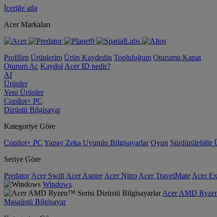
İçeriğe atla
Acer Markaları
Profilim
Ürünlerim
Ürün Kaydedin
Topluluğum
Oturumu Kapat
Oturum Aç
Kaydol
Acer ID nedir?
AI
Ürünler
Yeni Ürünler
Copilot+ PC
Dizüstü Bilgisayar
Kategoriye Göre
Copilot+ PC
Yapay Zeka Uyumlu Bilgisayarlar
Oyun
Sürdürülebilir 
Seriye Göre
Predator
Acer Swift
Acer Aspire
Acer Nitro
Acer TravelMate
Acer Ex
Windows
Acer AMD Ryzen™ 
Masaüstü Bilgisayar