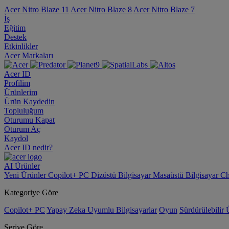
Acer Nitro Blaze 11
Acer Nitro Blaze 8
Acer Nitro Blaze 7
İş
Eğitim
Destek
Etkinlikler
Acer Markaları
Acer ID
Profilim
Ürünlerim
Ürün Kaydedin
Topluluğum
Oturumu Kapat
Oturum Aç
Kaydol
Acer ID nedir?
AI
Ürünler
Yeni Ürünler
Copilot+ PC
Dizüstü Bilgisayar
Masaüstü Bilgisayar
Ch
Kategoriye Göre
Copilot+ PC
Yapay Zeka Uyumlu Bilgisayarlar
Oyun
Sürdürülebilir 
Seriye Göre