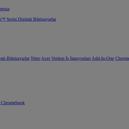
tensa
Serisi Dizüstü Bilgisayarlar
tü Bilgisayarlar
Nitro
Acer Veriton İş İstasyonları
Add-In-One
Chrom
n Chromebook