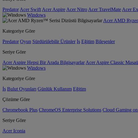
Predator
Acer Swift
Acer Aspire
Acer Nitro
Acer TravelMate
Acer Ex
Windows
Acer AMD Ryzen™ 
Kategoriye Göre
Predator
Oyun
Sürdürülebilir Ürünler
İş
Eğitim
Bileşenler
Seriye Göre
Acer Aspire Hepsi Bir Arada Bilgisayarlar
Acer Aspire Classic Masaüs
Windows
Kategoriye Göre
İş
Bulut Oyunları
Günlük Kullanım
Eğitim
Çözüme Göre
Chromebook Plus
ChromeOS Enterprise Solutions
Cloud Gaming o
Seriye Göre
Acer Iconia