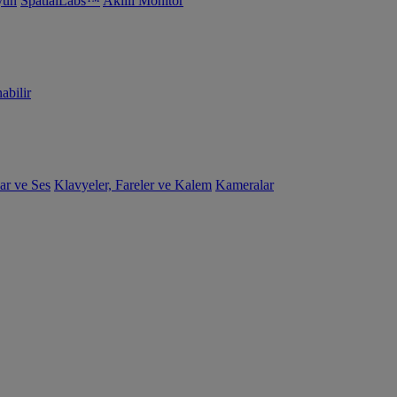
yun
SpatialLabs™
Akıllı Monitör
abilir
ar ve Ses
Klavyeler, Fareler ve Kalem
Kameralar