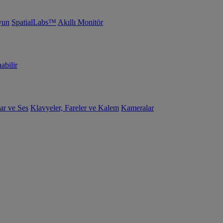
yun
SpatialLabs™
Akıllı Monitör
abilir
ar ve Ses
Klavyeler, Fareler ve Kalem
Kameralar