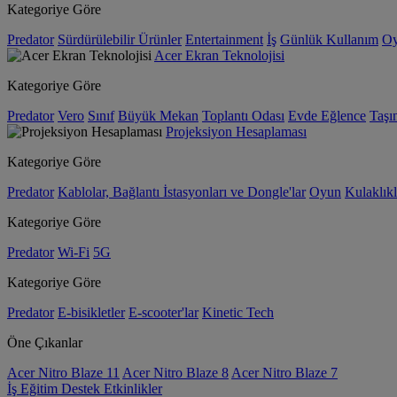
Kategoriye Göre
Predator
Sürdürülebilir Ürünler
Entertainment
İş
Günlük Kullanım
O
Acer Ekran Teknolojisi
Kategoriye Göre
Predator
Vero
Sınıf
Büyük Mekan
Toplantı Odası
Evde Eğlence
Taşın
Projeksiyon Hesaplaması
Kategoriye Göre
Predator
Kablolar, Bağlantı İstasyonları ve Dongle'lar
Oyun
Kulaklıkl
Kategoriye Göre
Predator
Wi-Fi
5G
Kategoriye Göre
Predator
E-bisikletler
E-scooter'lar
Kinetic Tech
Öne Çıkanlar
Acer Nitro Blaze 11
Acer Nitro Blaze 8
Acer Nitro Blaze 7
İş
Eğitim
Destek
Etkinlikler