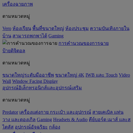
เครื่องฉายภาพ
ตามหมวดหมู่
Vero
ห้องเรียน
พื้นที่ขนาดใหญ่
ห้องประชุม
ความบันเทิงภายใน
บ้าน
สามารถพกพาได้
Gaming
การคำนวณของการฉาย
ป้ายดิจิตอล
ตามหมวดหมู่
ขนาดใหญ่ระดับมืออาชีพ
ขนาดใหญ่ 4K
IWB และ Touch
Video
Wall
Window Facing Display
อุปกรณ์อิเล็กทรอนิกส์และอุปกรณ์เสริม
ตามหมวดหมู่
Predator
เครื่องแต่งกาย กระเป๋า และอุปกรณ์
สายเคเบิล แท่น
วาง และดองเกิล
Gaming
‌Headsets & Audio
คีย์บอร์ด เมาส์ และส
ไตลัส
อุปกรณ์อัจฉริยะ
กล้อง