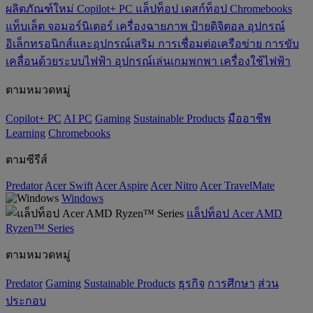
ผลิตภัณฑ์ใหม่
Copilot+ PC
แล็ปท็อป
เดสก์ท็อป
Chromebooks
แท็บเล็ต
จอมอร์นิเตอร์
เครื่องฉายภาพ
ป้ายดิจิตอล
อุปกรณ์
อิเล็กทรอนิกส์และอุปกรณ์เสริม
การเชื่อมต่อเครือข่าย
การขับ
เคลื่อนด้วยระบบไฟฟ้า
อุปกรณ์เล่นเกมพกพา
เครื่องใช้ไฟฟ้า
ตามหมวดหมู่
Copilot+ PC
AI PC
Gaming
‌Sustainable Products
มืออาชีพ
‌Learning
Chromebooks
ตามซีรีส์
Predator
Acer Swift
Acer Aspire
Acer Nitro
Acer TravelMate
Windows
แล็ปท็อป Acer AMD
Ryzen™ Series
ตามหมวดหมู่
Predator
Gaming
‌Sustainable Products
ธุรกิจ
การศึกษา
ส่วน
ประกอบ