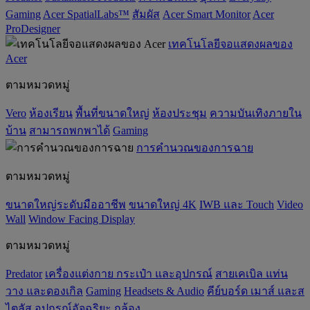
Gaming
Acer SpatialLabs™
สัมผัส
Acer Smart Monitor
Acer
ProDesigner
เทคโนโลยีจอแสดงผลของ
Acer
ตามหมวดหมู่
Vero
ห้องเรียน
พื้นที่ขนาดใหญ่
ห้องประชุม
ความบันเทิงภายใน
บ้าน
สามารถพกพาได้
Gaming
การคำนวณของการฉาย
ตามหมวดหมู่
ขนาดใหญ่ระดับมืออาชีพ
ขนาดใหญ่ 4K
IWB และ Touch
Video
Wall
Window Facing Display
ตามหมวดหมู่
Predator
เครื่องแต่งกาย กระเป๋า และอุปกรณ์
สายเคเบิล แท่น
วาง และดองเกิล
Gaming
‌Headsets & Audio
คีย์บอร์ด เมาส์ และส
ไตลัส
อุปกรณ์อัจฉริยะ
กล้อง