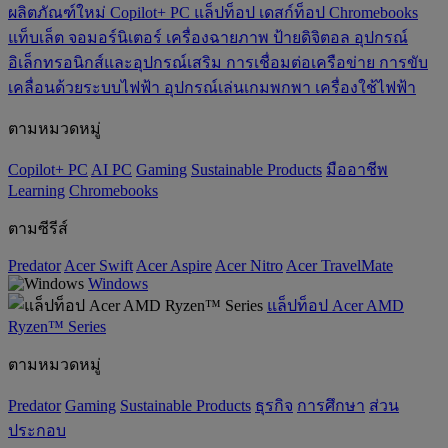
ผลิตภัณฑ์ใหม่
Copilot+ PC
แล็ปท็อป
เดสก์ท็อป
Chromebooks
แท็บเล็ต
จอมอร์นิเตอร์
เครื่องฉายภาพ
ป้ายดิจิตอล
อุปกรณ์
อิเล็กทรอนิกส์และอุปกรณ์เสริม
การเชื่อมต่อเครือข่าย
การขับ
เคลื่อนด้วยระบบไฟฟ้า
อุปกรณ์เล่นเกมพกพา
เครื่องใช้ไฟฟ้า
ตามหมวดหมู่
Copilot+ PC
AI PC
Gaming
‌Sustainable Products
มืออาชีพ
‌Learning
Chromebooks
ตามซีรีส์
Predator
Acer Swift
Acer Aspire
Acer Nitro
Acer TravelMate
Windows
แล็ปท็อป Acer AMD
Ryzen™ Series
ตามหมวดหมู่
Predator
Gaming
‌Sustainable Products
ธุรกิจ
การศึกษา
ส่วน
ประกอบ