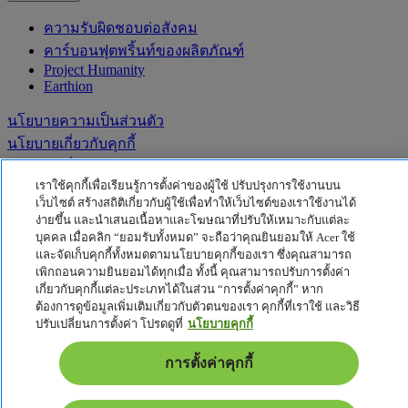
ความรับผิดชอบต่อสังคม
คาร์บอนฟุตพริ้นท์ของผลิตภัณฑ์
Project Humanity
Earthion
นโยบายความเป็นส่วนตัว
นโยบายเกี่ยวกับคุกกี้
ประกาศเกี่ยวกับกฎหมาย
เราใช้คุกกี้เพื่อเรียนรู้การตั้งค่าของผู้ใช้ ปรับปรุงการใช้งานบน
ข้อมูลด้านกฎหมายเพิ่มเติม
เว็บไซต์ สร้างสถิติเกี่ยวกับผู้ใช้เพื่อทำให้เว็บไซต์ของเราใช้งานได้
นโยบายการเข้าถึง
ง่ายขึ้น และนำเสนอเนื้อหาและโฆษณาที่ปรับให้เหมาะกับแต่ละ
การตั้งค่าคุกกี้
บุคคล เมื่อคลิก “ยอมรับทั้งหมด” จะถือว่าคุณยินยอมให้ Acer ใช้
และจัดเก็บคุกกี้ทั้งหมดตามนโยบายคุกกี้ของเรา ซึ่งคุณสามารถ
ไทย - ไทย
เพิกถอนความยินยอมได้ทุกเมื่อ ทั้งนี้ คุณสามารถปรับการตั้งค่า
เกี่ยวกับคุกกี้แต่ละประเภทได้ในส่วน “การตั้งค่าคุกกี้” หาก
© 2026 Acer Inc.
ต้องการดูข้อมูลเพิ่มเติมเกี่ยวกับตัวตนของเรา คุกกี้ที่เราใช้ และวิธี
ปรับเปลี่ยนการตั้งค่า โปรดดูที่
นโยบายคุกกี้
การตั้งค่าคุกกี้