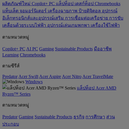
ผลิตภัณฑ์ใหม่
Copilot+ PC
แล็ปท็อป
เดสก์ท็อป
Chromebooks
แท็บเล็ต
จอมอร์นิเตอร์
เครื่องฉายภาพ
ป้ายดิจิตอล
อุปกรณ์
อิเล็กทรอนิกส์และอุปกรณ์เสริม
การเชื่อมต่อเครือข่าย
การขับ
เคลื่อนด้วยระบบไฟฟ้า
อุปกรณ์เล่นเกมพกพา
เครื่องใช้ไฟฟ้า
ตามหมวดหมู่
Copilot+ PC
AI PC
Gaming
‌Sustainable Products
มืออาชีพ
‌Learning
Chromebooks
ตามซีรีส์
Predator
Acer Swift
Acer Aspire
Acer Nitro
Acer TravelMate
Windows
แล็ปท็อป Acer AMD
Ryzen™ Series
ตามหมวดหมู่
Predator
Gaming
‌Sustainable Products
ธุรกิจ
การศึกษา
ส่วน
ประกอบ