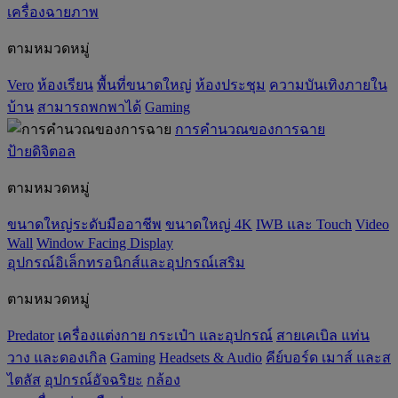
เครื่องฉายภาพ
ตามหมวดหมู่
Vero
ห้องเรียน
พื้นที่ขนาดใหญ่
ห้องประชุม
ความบันเทิงภายใน
บ้าน
สามารถพกพาได้
Gaming
การคำนวณของการฉาย
ป้ายดิจิตอล
ตามหมวดหมู่
ขนาดใหญ่ระดับมืออาชีพ
ขนาดใหญ่ 4K
IWB และ Touch
Video
Wall
Window Facing Display
อุปกรณ์อิเล็กทรอนิกส์และอุปกรณ์เสริม
ตามหมวดหมู่
Predator
เครื่องแต่งกาย กระเป๋า และอุปกรณ์
สายเคเบิล แท่น
วาง และดองเกิล
Gaming
‌Headsets & Audio
คีย์บอร์ด เมาส์ และส
ไตลัส
อุปกรณ์อัจฉริยะ
กล้อง