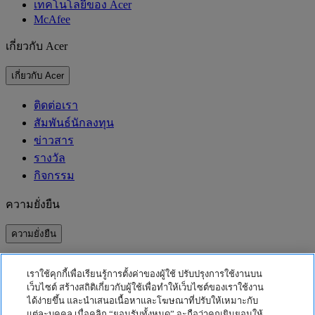
เทคโนโลยีของ Acer
McAfee
เกี่ยวกับ Acer
เกี่ยวกับ Acer
ติดต่อเรา
สัมพันธ์นักลงทุน
ข่าวสาร
รางวัล
กิจกรรม
ความยั่งยืน
ความยั่งยืน
ความรับผิดชอบต่อสังคม
เราใช้คุกกี้เพื่อเรียนรู้การตั้งค่าของผู้ใช้ ปรับปรุงการใช้งานบน
คาร์บอนฟุตพริ้นท์ของผลิตภัณฑ์
เว็บไซต์ สร้างสถิติเกี่ยวกับผู้ใช้เพื่อทำให้เว็บไซต์ของเราใช้งาน
Project Humanity
ได้ง่ายขึ้น และนำเสนอเนื้อหาและโฆษณาที่ปรับให้เหมาะกับ
Earthion
แต่ละบุคคล เมื่อคลิก “ยอมรับทั้งหมด” จะถือว่าคุณยินยอมให้