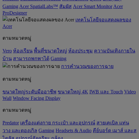
Gaming
Acer SpatialLabs™
สัมผัส
Acer Smart Monitor
Acer
ProDesigner
เทคโนโลยีจอแสดงผลของ
Acer
ตามหมวดหมู่
Vero
ห้องเรียน
พื้นที่ขนาดใหญ่
ห้องประชุม
ความบันเทิงภายใน
บ้าน
สามารถพกพาได้
Gaming
การคำนวณของการฉาย
ตามหมวดหมู่
ขนาดใหญ่ระดับมืออาชีพ
ขนาดใหญ่ 4K
IWB และ Touch
Video
Wall
Window Facing Display
ตามหมวดหมู่
Predator
เครื่องแต่งกาย กระเป๋า และอุปกรณ์
สายเคเบิล แท่น
วาง และดองเกิล
Gaming
‌Headsets & Audio
คีย์บอร์ด เมาส์ และส
ไตลัส
อุปกรณ์อัจฉริยะ
กล้อง