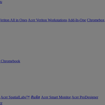
อบ
eriton All in Ones
Acer Veriton Workstations
Add-In-One
Chromebox
n Chromebook
Acer SpatialLabs™
สัมผัส
Acer Smart Monitor
Acer ProDesigner
er