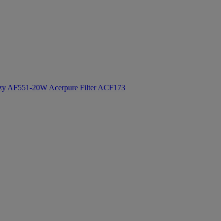
ozy AF551-20W
Acerpure Filter ACF173