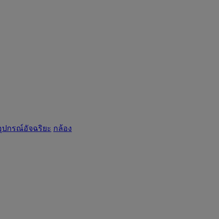
อุปกรณ์อัจฉริยะ
กล้อง