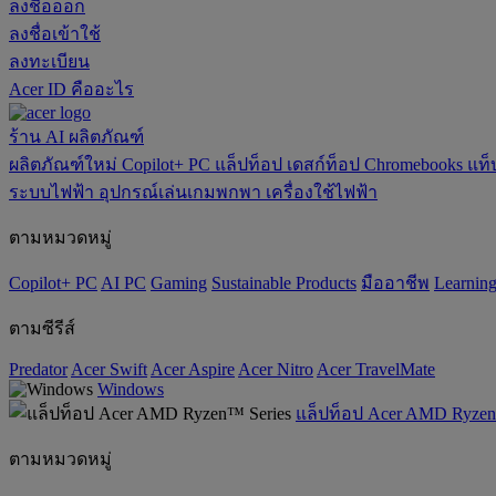
ลงชื่อออก
ลงชื่อเข้าใช้
ลงทะเบียน
Acer ID คืออะไร
ร้าน
AI
ผลิตภัณฑ์
ผลิตภัณฑ์ใหม่
Copilot+ PC
แล็ปท็อป
เดสก์ท็อป
Chromebooks
แท็
ระบบไฟฟ้า
อุปกรณ์เล่นเกมพกพา
เครื่องใช้ไฟฟ้า
ตามหมวดหมู่
Copilot+ PC
AI PC
Gaming
‌Sustainable Products
มืออาชีพ
‌Learnin
ตามซีรีส์
Predator
Acer Swift
Acer Aspire
Acer Nitro
Acer TravelMate
Windows
แล็ปท็อป Acer AMD Ryzen
ตามหมวดหมู่