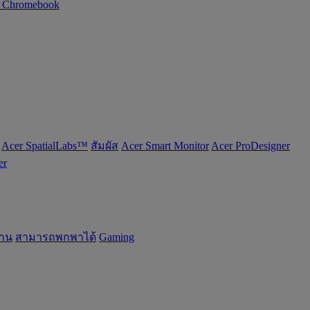
n Chromebook
Acer SpatialLabs™
สัมผัส
Acer Smart Monitor
Acer ProDesigner
er
้าน
สามารถพกพาได้
Gaming