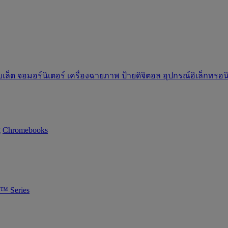
บเล็ต
จอมอร์นิเตอร์
เครื่องฉายภาพ
ป้ายดิจิตอล
อุปกรณ์อิเล็กทรอ
g
Chromebooks
™ Series