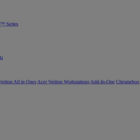
™ Series
อบ
eriton All in Ones
Acer Veriton Workstations
Add-In-One
Chromebox