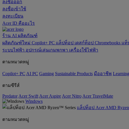
ลงชื่อออก
ลงชื่อเข้าใช้
ลงทะเบียน
Acer ID คืออะไร
ร้าน
AI
ผลิตภัณฑ์
ผลิตภัณฑ์ใหม่
Copilot+ PC
แล็ปท็อป
เดสก์ท็อป
Chromebooks
แท็
ระบบไฟฟ้า
อุปกรณ์เล่นเกมพกพา
เครื่องใช้ไฟฟ้า
ตามหมวดหมู่
Copilot+ PC
AI PC
Gaming
‌Sustainable Products
มืออาชีพ
‌Learnin
ตามซีรีส์
Predator
Acer Swift
Acer Aspire
Acer Nitro
Acer TravelMate
Windows
แล็ปท็อป Acer AMD Ryzen
ตามหมวดหมู่