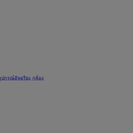
อุปกรณ์อัจฉริยะ
กล้อง