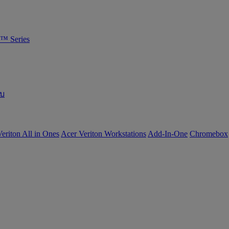
™ Series
อบ
eriton All in Ones
Acer Veriton Workstations
Add-In-One
Chromebox