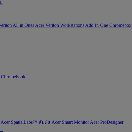
อบ
eriton All in Ones
Acer Veriton Workstations
Add-In-One
Chromebox
n Chromebook
Acer SpatialLabs™
สัมผัส
Acer Smart Monitor
Acer ProDesigner
er