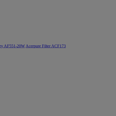
ozy AF551-20W
Acerpure Filter ACF173