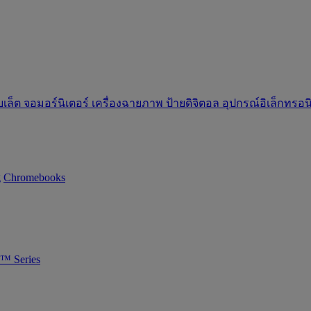
บเล็ต
จอมอร์นิเตอร์
เครื่องฉายภาพ
ป้ายดิจิตอล
อุปกรณ์อิเล็กทรอ
g
Chromebooks
™ Series