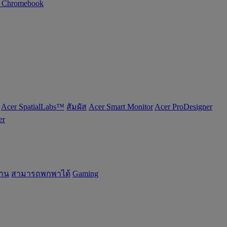
n Chromebook
Acer SpatialLabs™
สัมผัส
Acer Smart Monitor
Acer ProDesigner
er
้าน
สามารถพกพาได้
Gaming