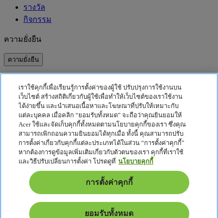
รางวัล
กิจกรรม
ความยั่งยืน
ความยั่งยืน
ความรับผิดชอบต่อสังคม
เราใช้คุกกี้เพื่อเรียนรู้การตั้งค่าของผู้ใช้ ปรับปรุงการใช้งานบน
คาร์บอนฟุตพริ้นท์ของผลิตภัณฑ์
เว็บไซต์ สร้างสถิติเกี่ยวกับผู้ใช้เพื่อทำให้เว็บไซต์ของเราใช้งาน
Project Humanity
ได้ง่ายขึ้น และนำเสนอเนื้อหาและโฆษณาที่ปรับให้เหมาะกับ
Earthion
แต่ละบุคคล เมื่อคลิก “ยอมรับทั้งหมด” จะถือว่าคุณยินยอมให้
Acer ใช้และจัดเก็บคุกกี้ทั้งหมดตามนโยบายคุกกี้ของเรา ซึ่งคุณ
นโยบายความเป็นส่วนตัว
สามารถเพิกถอนความยินยอมได้ทุกเมื่อ ทั้งนี้ คุณสามารถปรับ
นโยบายเกี่ยวกับคุกกี้
การตั้งค่าเกี่ยวกับคุกกี้แต่ละประเภทได้ในส่วน “การตั้งค่าคุกกี้”
หากต้องการดูข้อมูลเพิ่มเติมเกี่ยวกับตัวตนของเรา คุกกี้ที่เราใช้
ประกาศเกี่ยวกับกฎหมาย
และวิธีปรับเปลี่ยนการตั้งค่า โปรดดูที่
นโยบายคุกกี้
ข้อมูลด้านกฎหมายเพิ่มเติม
นโยบายการเข้าถึง
การตั้งค่าคุกกี้
การตั้งค่าคุกกี้
ไทย - ไทย
ยอมรับทั้งหมด