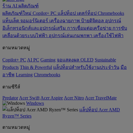
ร้าน
AI
ผลิตภัณฑ์
ผลิตภัณฑ์ใหม่
Copilot+ PC
แล็ปท็อป
เดสก์ท็อป
Chromebooks
แท็บเล็ต
จอมอร์นิเตอร์
เครื่องฉายภาพ
ป้ายดิจิตอล
อุปกรณ์
อิเล็กทรอนิกส์และอุปกรณ์เสริม
การเชื่อมต่อเครือข่าย
การขับ
เคลื่อนด้วยระบบไฟฟ้า
อุปกรณ์เล่นเกมพกพา
เครื่องใช้ไฟฟ้า
ตามหมวดหมู่
Copilot+ PC
AI PC
Gaming
จอแสดงผล OLED
‌Sustainable
Products
‌Thin & Powerful
แล็ปท็อปสำหรับใช้งานประจำวัน
มือ
อาชีพ
‌Learning
Chromebooks
ตามซีรีส์
Predator
Acer Swift
Acer Aspire
Acer Nitro
Acer TravelMate
Windows
แล็ปท็อป Acer AMD
Ryzen™ Series
ตามหมวดหมู่