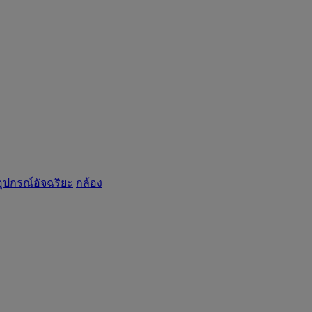
อุปกรณ์อัจฉริยะ
กล้อง