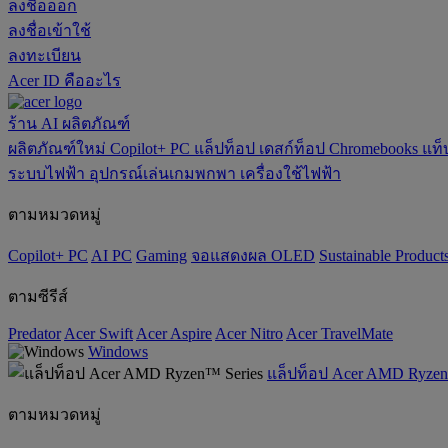
ลงชื่อออก
ลงชื่อเข้าใช้
ลงทะเบียน
Acer ID คืออะไร
ร้าน
AI
ผลิตภัณฑ์
ผลิตภัณฑ์ใหม่
Copilot+ PC
แล็ปท็อป
เดสก์ท็อป
Chromebooks
แท็
ระบบไฟฟ้า
อุปกรณ์เล่นเกมพกพา
เครื่องใช้ไฟฟ้า
ตามหมวดหมู่
Copilot+ PC
AI PC
Gaming
จอแสดงผล OLED
‌Sustainable Product
ตามซีรีส์
Predator
Acer Swift
Acer Aspire
Acer Nitro
Acer TravelMate
Windows
แล็ปท็อป Acer AMD Ryzen
ตามหมวดหมู่