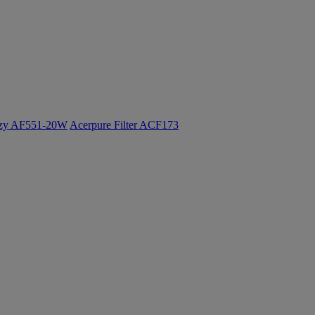
ozy AF551-20W
Acerpure Filter ACF173