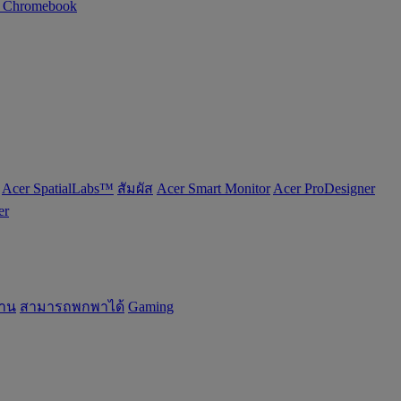
n Chromebook
Acer SpatialLabs™
สัมผัส
Acer Smart Monitor
Acer ProDesigner
er
้าน
สามารถพกพาได้
Gaming