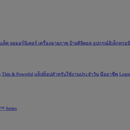
บเล็ต
จอมอร์นิเตอร์
เครื่องฉายภาพ
ป้ายดิจิตอล
อุปกรณ์อิเล็กทรอ
s
‌Thin & Powerful
แล็ปท็อปสำหรับใช้งานประจำวัน
มืออาชีพ
‌Lear
™ Series