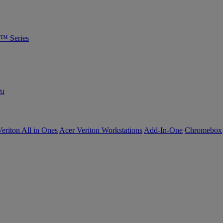
™ Series
อบ
eriton All in Ones
Acer Veriton Workstations
Add-In-One
Chromebox