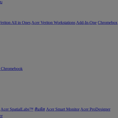
อบ
eriton All in Ones
Acer Veriton Workstations
Add-In-One
Chromebox
n Chromebook
Acer SpatialLabs™
สัมผัส
Acer Smart Monitor
Acer ProDesigner
er