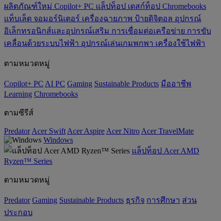
ผลิตภัณฑ์ใหม่
Copilot+ PC
แล็ปท็อป
เดสก์ท็อป
Chromebooks
แท็บเล็ต
จอมอร์นิเตอร์
เครื่องฉายภาพ
ป้ายดิจิตอล
อุปกรณ์
อิเล็กทรอนิกส์และอุปกรณ์เสริม
การเชื่อมต่อเครือข่าย
การขับ
เคลื่อนด้วยระบบไฟฟ้า
อุปกรณ์เล่นเกมพกพา
เครื่องใช้ไฟฟ้า
ตามหมวดหมู่
Copilot+ PC
AI PC
Gaming
‌Sustainable Products
มืออาชีพ
‌Learning
Chromebooks
ตามซีรีส์
Predator
Acer Swift
Acer Aspire
Acer Nitro
Acer TravelMate
Windows
แล็ปท็อป Acer AMD
Ryzen™ Series
ตามหมวดหมู่
Predator
Gaming
‌Sustainable Products
ธุรกิจ
การศึกษา
ส่วน
ประกอบ