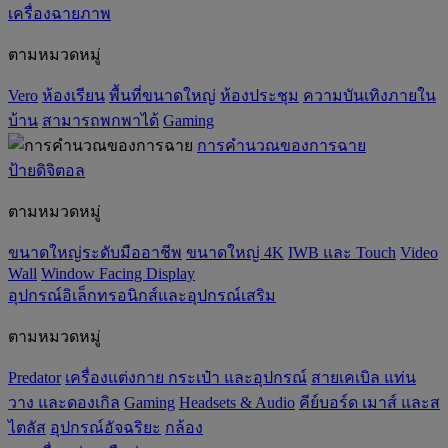
เครื่องฉายภาพ
ตามหมวดหมู่
Vero
ห้องเรียน
พื้นที่ขนาดใหญ่
ห้องประชุม
ความบันเทิงภายใน
บ้าน
สามารถพกพาได้
Gaming
การคำนวณของการฉาย
ป้ายดิจิตอล
ตามหมวดหมู่
ขนาดใหญ่ระดับมืออาชีพ
ขนาดใหญ่ 4K
IWB และ Touch
Video
Wall
Window Facing Display
อุปกรณ์อิเล็กทรอนิกส์และอุปกรณ์เสริม
ตามหมวดหมู่
Predator
เครื่องแต่งกาย กระเป๋า และอุปกรณ์
สายเคเบิล แท่น
วาง และดองเกิล
Gaming
‌Headsets & Audio
คีย์บอร์ด เมาส์ และส
ไตลัส
อุปกรณ์อัจฉริยะ
กล้อง