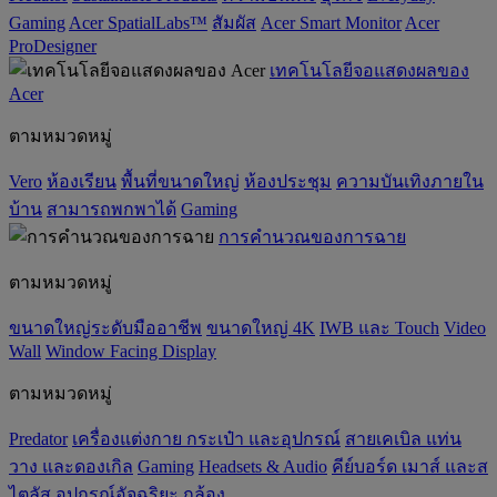
Gaming
Acer SpatialLabs™
สัมผัส
Acer Smart Monitor
Acer
ProDesigner
เทคโนโลยีจอแสดงผลของ
Acer
ตามหมวดหมู่
Vero
ห้องเรียน
พื้นที่ขนาดใหญ่
ห้องประชุม
ความบันเทิงภายใน
บ้าน
สามารถพกพาได้
Gaming
การคำนวณของการฉาย
ตามหมวดหมู่
ขนาดใหญ่ระดับมืออาชีพ
ขนาดใหญ่ 4K
IWB และ Touch
Video
Wall
Window Facing Display
ตามหมวดหมู่
Predator
เครื่องแต่งกาย กระเป๋า และอุปกรณ์
สายเคเบิล แท่น
วาง และดองเกิล
Gaming
‌Headsets & Audio
คีย์บอร์ด เมาส์ และส
ไตลัส
อุปกรณ์อัจฉริยะ
กล้อง