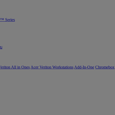
™ Series
อบ
eriton All in Ones
Acer Veriton Workstations
Add-In-One
Chromebox