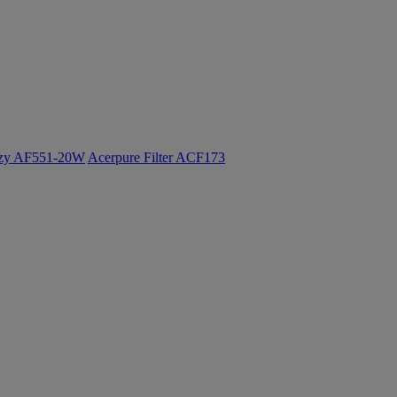
ozy AF551-20W
Acerpure Filter ACF173