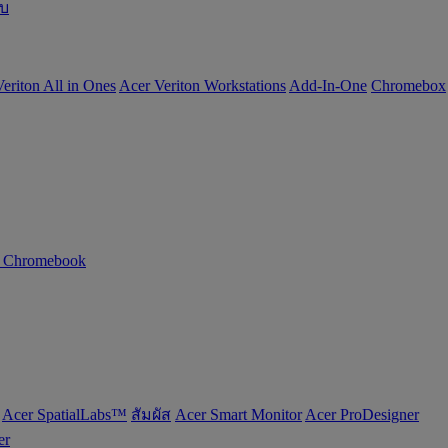
อบ
eriton All in Ones
Acer Veriton Workstations
Add-In-One
Chromebox
n Chromebook
Acer SpatialLabs™
สัมผัส
Acer Smart Monitor
Acer ProDesigner
er