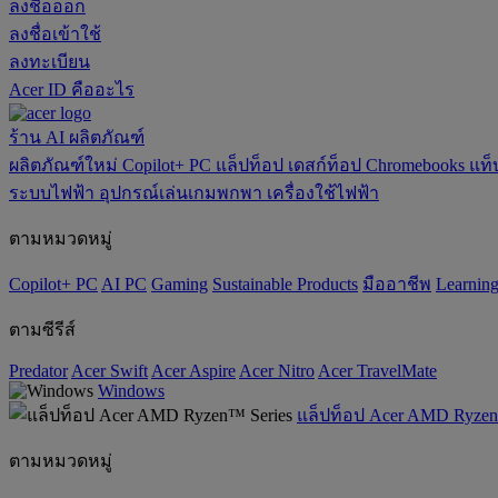
ลงชื่อออก
ลงชื่อเข้าใช้
ลงทะเบียน
Acer ID คืออะไร
ร้าน
AI
ผลิตภัณฑ์
ผลิตภัณฑ์ใหม่
Copilot+ PC
แล็ปท็อป
เดสก์ท็อป
Chromebooks
แท็
ระบบไฟฟ้า
อุปกรณ์เล่นเกมพกพา
เครื่องใช้ไฟฟ้า
ตามหมวดหมู่
Copilot+ PC
AI PC
Gaming
‌Sustainable Products
มืออาชีพ
‌Learnin
ตามซีรีส์
Predator
Acer Swift
Acer Aspire
Acer Nitro
Acer TravelMate
Windows
แล็ปท็อป Acer AMD Ryzen
ตามหมวดหมู่