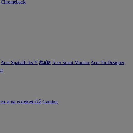
n Chromebook
Acer SpatialLabs™
สัมผัส
Acer Smart Monitor
Acer ProDesigner
er
้าน
สามารถพกพาได้
Gaming