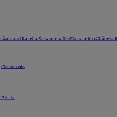
บเล็ต
จอมอร์นิเตอร์
เครื่องฉายภาพ
ป้ายดิจิตอล
อุปกรณ์อิเล็กทรอ
g
Chromebooks
™ Series