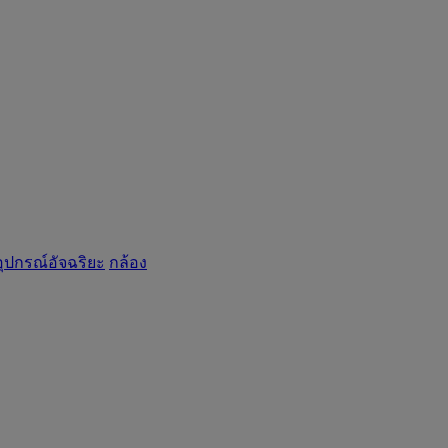
อุปกรณ์อัจฉริยะ
กล้อง