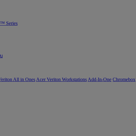
™ Series
อบ
eriton All in Ones
Acer Veriton Workstations
Add-In-One
Chromebox