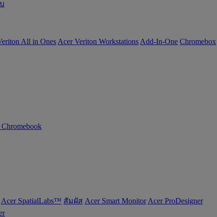
อบ
eriton All in Ones
Acer Veriton Workstations
Add-In-One
Chromebox
n Chromebook
Acer SpatialLabs™
สัมผัส
Acer Smart Monitor
Acer ProDesigner
er