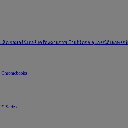
บเล็ต
จอมอร์นิเตอร์
เครื่องฉายภาพ
ป้ายดิจิตอล
อุปกรณ์อิเล็กทรอ
g
Chromebooks
™ Series