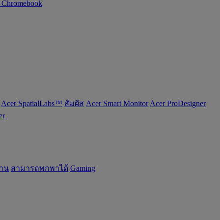
n Chromebook
Acer SpatialLabs™
สัมผัส
Acer Smart Monitor
Acer ProDesigner
er
้าน
สามารถพกพาได้
Gaming