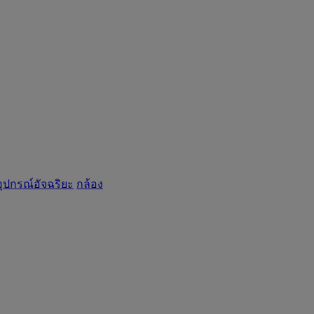
อุปกรณ์อัจฉริยะ
กล้อง