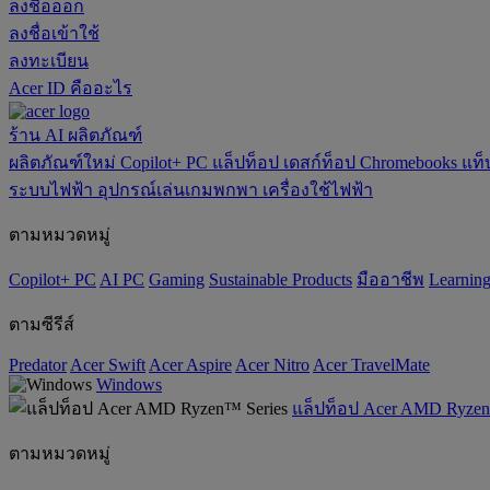
ลงชื่อออก
ลงชื่อเข้าใช้
ลงทะเบียน
Acer ID คืออะไร
ร้าน
AI
ผลิตภัณฑ์
ผลิตภัณฑ์ใหม่
Copilot+ PC
แล็ปท็อป
เดสก์ท็อป
Chromebooks
แท็
ระบบไฟฟ้า
อุปกรณ์เล่นเกมพกพา
เครื่องใช้ไฟฟ้า
ตามหมวดหมู่
Copilot+ PC
AI PC
Gaming
‌Sustainable Products
มืออาชีพ
‌Learnin
ตามซีรีส์
Predator
Acer Swift
Acer Aspire
Acer Nitro
Acer TravelMate
Windows
แล็ปท็อป Acer AMD Ryzen
ตามหมวดหมู่