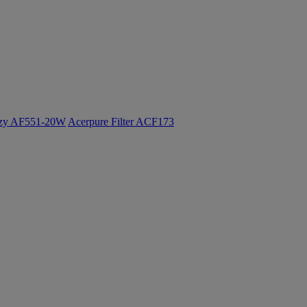
ozy AF551-20W
Acerpure Filter ACF173