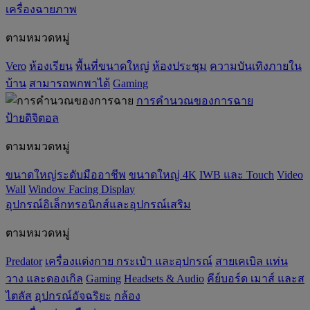
เครื่องฉายภาพ
ตามหมวดหมู่
Vero
ห้องเรียน
พื้นที่ขนาดใหญ่
ห้องประชุม
ความบันเทิงภายใน
บ้าน
สามารถพกพาได้
Gaming
การคำนวณของการฉาย
ป้ายดิจิตอล
ตามหมวดหมู่
ขนาดใหญ่ระดับมืออาชีพ
ขนาดใหญ่ 4K
IWB และ Touch
Video
Wall
Window Facing Display
อุปกรณ์อิเล็กทรอนิกส์และอุปกรณ์เสริม
ตามหมวดหมู่
Predator
เครื่องแต่งกาย กระเป๋า และอุปกรณ์
สายเคเบิล แท่น
วาง และดองเกิล
Gaming
‌Headsets & Audio
คีย์บอร์ด เมาส์ และส
ไตลัส
อุปกรณ์อัจฉริยะ
กล้อง