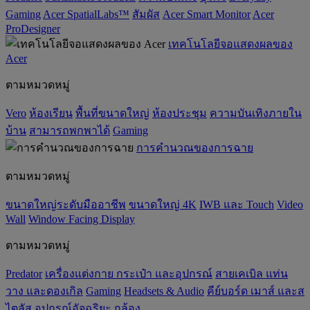
Gaming
Acer SpatialLabs™
สัมผัส
Acer Smart Monitor
Acer
ProDesigner
เทคโนโลยีจอแสดงผลของ
Acer
ตามหมวดหมู่
Vero
ห้องเรียน
พื้นที่ขนาดใหญ่
ห้องประชุม
ความบันเทิงภายใน
บ้าน
สามารถพกพาได้
Gaming
การคำนวณของการฉาย
ตามหมวดหมู่
ขนาดใหญ่ระดับมืออาชีพ
ขนาดใหญ่ 4K
IWB และ Touch
Video
Wall
Window Facing Display
ตามหมวดหมู่
Predator
เครื่องแต่งกาย กระเป๋า และอุปกรณ์
สายเคเบิล แท่น
วาง และดองเกิล
Gaming
‌Headsets & Audio
คีย์บอร์ด เมาส์ และส
ไตลัส
อุปกรณ์อัจฉริยะ
กล้อง