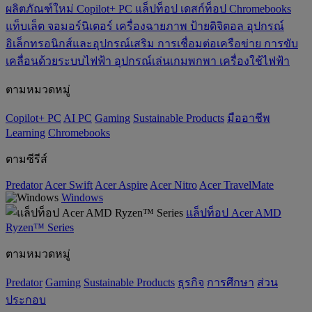
ผลิตภัณฑ์ใหม่
Copilot+ PC
แล็ปท็อป
เดสก์ท็อป
Chromebooks
แท็บเล็ต
จอมอร์นิเตอร์
เครื่องฉายภาพ
ป้ายดิจิตอล
อุปกรณ์
อิเล็กทรอนิกส์และอุปกรณ์เสริม
การเชื่อมต่อเครือข่าย
การขับ
เคลื่อนด้วยระบบไฟฟ้า
อุปกรณ์เล่นเกมพกพา
เครื่องใช้ไฟฟ้า
ตามหมวดหมู่
Copilot+ PC
AI PC
Gaming
‌Sustainable Products
มืออาชีพ
‌Learning
Chromebooks
ตามซีรีส์
Predator
Acer Swift
Acer Aspire
Acer Nitro
Acer TravelMate
Windows
แล็ปท็อป Acer AMD
Ryzen™ Series
ตามหมวดหมู่
Predator
Gaming
‌Sustainable Products
ธุรกิจ
การศึกษา
ส่วน
ประกอบ