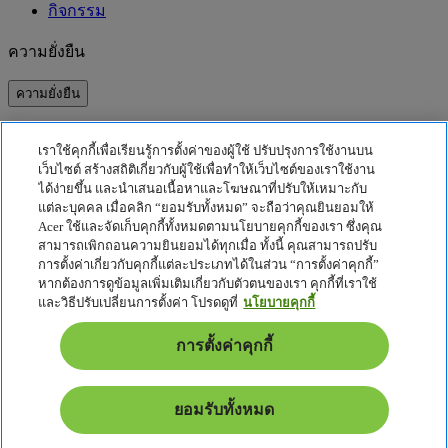
กิจกรรม
ความยั่งยืน
ความยั่งยืน
ความรับผิดชอบต่อสังคม
เราใช้คุกกี้เพื่อเรียนรู้การตั้งค่าของผู้ใช้ ปรับปรุงการใช้งานบน
คาร์บอนฟุตพริ้นท์ของผลิตภัณฑ์
เว็บไซต์ สร้างสถิติเกี่ยวกับผู้ใช้เพื่อทำให้เว็บไซต์ของเราใช้งาน
Project Humanity
ได้ง่ายขึ้น และนำเสนอเนื้อหาและโฆษณาที่ปรับให้เหมาะกับ
Earthion
แต่ละบุคคล เมื่อคลิก “ยอมรับทั้งหมด” จะถือว่าคุณยินยอมให้
Acer ใช้และจัดเก็บคุกกี้ทั้งหมดตามนโยบายคุกกี้ของเรา ซึ่งคุณ
นโยบายความเป็นส่วนตัว
สามารถเพิกถอนความยินยอมได้ทุกเมื่อ ทั้งนี้ คุณสามารถปรับ
นโยบายเกี่ยวกับคุกกี้
การตั้งค่าเกี่ยวกับคุกกี้แต่ละประเภทได้ในส่วน “การตั้งค่าคุกกี้”
หากต้องการดูข้อมูลเพิ่มเติมเกี่ยวกับตัวตนของเรา คุกกี้ที่เราใช้
ประกาศเกี่ยวกับกฎหมาย
และวิธีปรับเปลี่ยนการตั้งค่า โปรดดูที่
นโยบายคุกกี้
ข้อมูลด้านกฎหมายเพิ่มเติม
นโยบายการเข้าถึง
การตั้งค่าคุกกี้
การตั้งค่าคุกกี้
ไทย - ไทย
ยอมรับทั้งหมด
© 2026 Acer Inc.