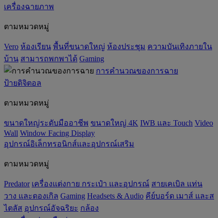
เครื่องฉายภาพ
ตามหมวดหมู่
Vero
ห้องเรียน
พื้นที่ขนาดใหญ่
ห้องประชุม
ความบันเทิงภายใน
บ้าน
สามารถพกพาได้
Gaming
การคำนวณของการฉาย
ป้ายดิจิตอล
ตามหมวดหมู่
ขนาดใหญ่ระดับมืออาชีพ
ขนาดใหญ่ 4K
IWB และ Touch
Video
Wall
Window Facing Display
อุปกรณ์อิเล็กทรอนิกส์และอุปกรณ์เสริม
ตามหมวดหมู่
Predator
เครื่องแต่งกาย กระเป๋า และอุปกรณ์
สายเคเบิล แท่น
วาง และดองเกิล
Gaming
‌Headsets & Audio
คีย์บอร์ด เมาส์ และส
ไตลัส
อุปกรณ์อัจฉริยะ
กล้อง