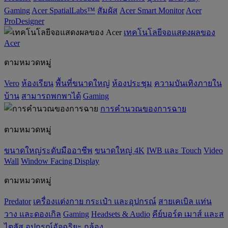
Gaming
Acer SpatialLabs™
สัมผัส
Acer Smart Monitor
Acer
ProDesigner
เทคโนโลยีจอแสดงผลของ
Acer
ตามหมวดหมู่
Vero
ห้องเรียน
พื้นที่ขนาดใหญ่
ห้องประชุม
ความบันเทิงภายใน
บ้าน
สามารถพกพาได้
Gaming
การคำนวณของการฉาย
ตามหมวดหมู่
ขนาดใหญ่ระดับมืออาชีพ
ขนาดใหญ่ 4K
IWB และ Touch
Video
Wall
Window Facing Display
ตามหมวดหมู่
Predator
เครื่องแต่งกาย กระเป๋า และอุปกรณ์
สายเคเบิล แท่น
วาง และดองเกิล
Gaming
‌Headsets & Audio
คีย์บอร์ด เมาส์ และส
ไตลัส
อุปกรณ์อัจฉริยะ
กล้อง