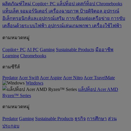
ผลิตภัณฑ์ใหม่
Copilot+ PC
แล็ปท็อป
เดสก์ท็อป
Chromebooks
แท็บเล็ต
จอมอร์นิเตอร์
เครื่องฉายภาพ
ป้ายดิจิตอล
อุปกรณ์
อิเล็กทรอนิกส์และอุปกรณ์เสริม
การเชื่อมต่อเครือข่าย
การขับ
เคลื่อนด้วยระบบไฟฟ้า
อุปกรณ์เล่นเกมพกพา
เครื่องใช้ไฟฟ้า
ตามหมวดหมู่
Copilot+ PC
AI PC
Gaming
‌Sustainable Products
มืออาชีพ
‌Learning
Chromebooks
ตามซีรีส์
Predator
Acer Swift
Acer Aspire
Acer Nitro
Acer TravelMate
Windows
แล็ปท็อป Acer AMD
Ryzen™ Series
ตามหมวดหมู่
Predator
Gaming
‌Sustainable Products
ธุรกิจ
การศึกษา
ส่วน
ประกอบ