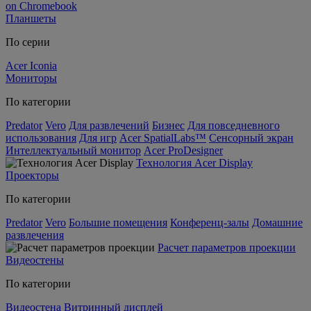
on Chromebook
Планшеты
По серии
Acer Iconia
Мониторы
По категории
Predator
Vero
Для развлечений
Бизнес
Для повседневного
использования
Для игр
Acer SpatialLabs™
Сенсорный экран
Интеллектуальный монитор
Acer ProDesigner
Технология Acer Display
Проекторы
По категории
Predator
Vero
Большие помещения
Конференц-залы
Домашние
развлечения
Расчет параметров проекции
Видеостены
По категории
Видеостена
Витринный дисплей