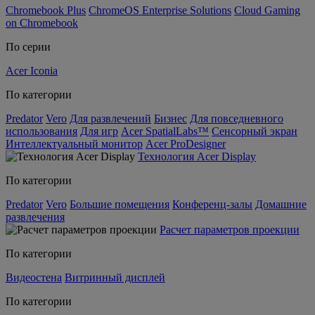
Chromebook Plus
ChromeOS Enterprise Solutions
Cloud Gaming
on Chromebook
По серии
Acer Iconia
По категории
Predator
Vero
Для развлечений
Бизнес
Для повседневного
использования
Для игр
Acer SpatialLabs™
Сенсорный экран
Интеллектуальный монитор
Acer ProDesigner
Технология Acer Display
По категории
Predator
Vero
Большие помещения
Конференц-залы
Домашние
развлечения
Расчет параметров проекции
По категории
Видеостена
Витринный дисплей
По категории