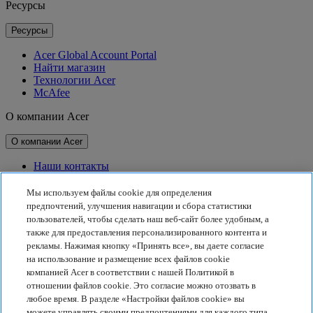
Ресурсы
Ресурсы
Acer Global Account Portal
Найти магазин
Технологии Acer
McAfee
О компании Acer
О компании Acer
Наши контакты
Связь с инвесторами
Для прессы
Мы используем файлы cookie для определения
Награды
предпочтений, улучшения навигации и сбора статистики
Мероприятия
пользователей, чтобы сделать наш веб-сайт более удобным, а
также для предоставления персонализированного контента и
Принципы устойчивого развития
рекламы. Нажимая кнопку «Принять все», вы даете согласие
на использование и размещение всех файлов cookie
Принципы устойчивого развития
компанией Acer в соответствии с нашей Политикой в
отношении файлов cookie. Это согласие можно отозвать в
Корпоративная социальная ответственность
любое время. В разделе «Настройки файлов cookie» вы
Углеродный след от продуктов
можете управлять своими предпочтениями для каждого типа