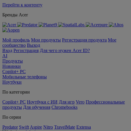
Перейти к контенту
Бренды Acer
Мой профиль
Мои продукты
Регистрация продукта
Мое
сообщество
Выход
Вход
Регистрация
Для чего нужен Acer ID?
AI
Продукты
Новинки
Copilot+ PC
Мобильные телефоны
Ноутбуки
По категории
Copilot+ PC
Ноутбуки с ИИ
Для игр
Vero
Профессиональные
продукты
Для обучения
Chromebooks
По серии
Predator
Swift
Aspire
Nitro
TravelMate
Extensa