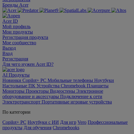
Бренды Acer
Acer ID
Мой профиль
Мои продукты
Регистрация продукта
Мое сообщество
Выход
Вход
Регистрация
Для чего нужен Acer ID?
AI
Продукты
Новинки
Copilot+ PC
Мобильные телефоны
Ноутбуки
Настольные ПК
Устройства Chromebook
Планшеты
Мониторы
Проекторы
Видеостены
Электронное
оборудование и аксессуары
Подключение к сети
Электротранспорт
Портативные игровые устройства
По категории
Copilot+ PC
Ноутбуки с ИИ
Для игр
Vero
Профессиональные
продукты
Для обучения
Chromebooks