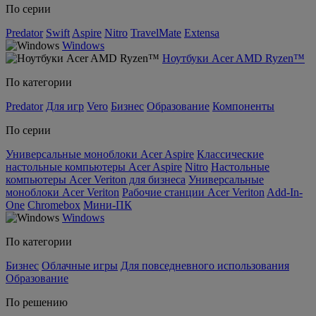
По серии
Predator
Swift
Aspire
Nitro
TravelMate
Extensa
Windows
Ноутбуки Acer AMD Ryzen™
По категории
Predator
Для игр
Vero
Бизнес
Образование
Компоненты
По серии
Универсальные моноблоки Acer Aspire
Классические
настольные компьютеры Acer Aspire
Nitro
Настольные
компьютеры Acer Veriton для бизнеса
Универсальные
моноблоки Acer Veriton
Рабочие станции Acer Veriton
Add-In-
One
Chromebox
Мини-ПК
Windows
По категории
Бизнес
Облачные игры
Для повседневного использования
Образование
По решению