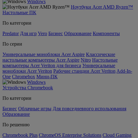
Windows
Ноутбуки Acer AMD Ryzen™
Настольные ПК
По категории
Predator
Для игр
Vero
Бизнес
Образование
Компоненты
По серии
Универсальные моноблоки Acer Aspire
Классические
настольные компьютеры Acer Aspire
Nitro
Настольные
компьютеры Acer Veriton для бизнеса
Универсальные
моноблоки Acer Veriton
Рабочие станции Acer Veriton
Add-In-
One
Chromebox
Мини-ПК
Windows
Устройства Chromebook
По категории
Бизнес
Облачные игры
Для повседневного использования
Образование
По решению
Chromebook Plus
ChromeOS Enterprise Solutions
Cloud Gaming