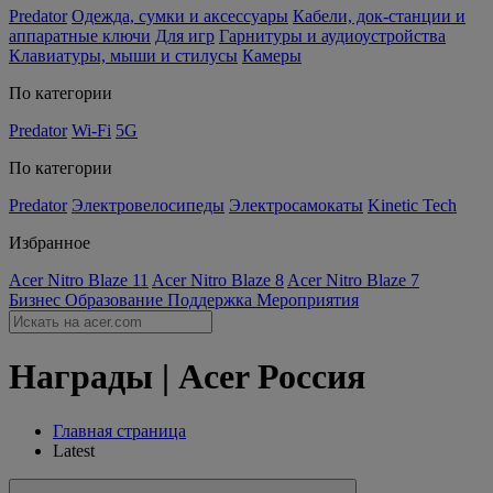
Predator
Одежда, сумки и аксессуары
Кабели, док-станции и
аппаратные ключи
Для игр
Гарнитуры и аудиоустройства
Клавиатуры, мыши и стилусы
Камеры
По категории
Predator
Wi-Fi
5G
По категории
Predator
Электровелосипеды
Электросамокаты
Kinetic Tech
Избранное
Acer Nitro Blaze 11
Acer Nitro Blaze 8
Acer Nitro Blaze 7
Бизнес
Образование
Поддержка
Мероприятия
Награды | Acer Россия
Главная страница
Latest