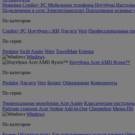
Новинки
Copilot+ PC
Мобильные телефоны
Ноутбуки
Настоль
Подключение к сети
Электротранспорт
Портативные игровые 
По категории
Copilot+ PC
Ноутбуки с ИИ
Для игр
Vero
Профессиональные п
По серии
Predator
Swift
Aspire
Nitro
TravelMate
Extensa
Windows
Ноутбуки Acer AMD Ryzen™
По категории
Predator
Для игр
Vero
Бизнес
Образование
Компоненты
По серии
Универсальные моноблоки Acer Aspire
Классические настольны
Рабочие станции Acer Veriton
Add-In-One
Chromebox
Мини-ПК
Windows
По категории
Бизнес
Облачные игры
Для повседневного использования
Обра