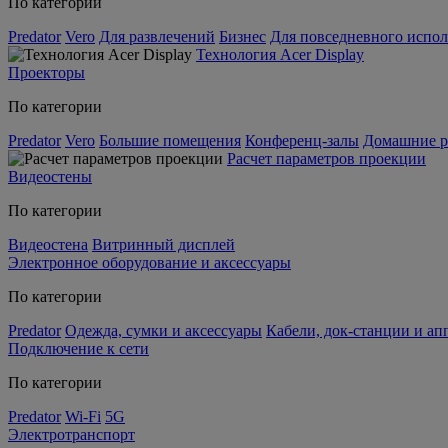
По категории
Predator
Vero
Для развлечений
Бизнес
Для повседневного испол
Технология Acer Display
Проекторы
По категории
Predator
Vero
Большие помещения
Конференц-залы
Домашние р
Расчет параметров проекции
Видеостены
По категории
Видеостена
Витринный дисплей
Электронное оборудование и аксессуары
По категории
Predator
Одежда, сумки и аксессуары
Кабели, док-станции и а
Подключение к сети
По категории
Predator
Wi-Fi
5G
Электротранспорт