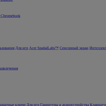
n Chromebook
ьзования
Для игр
Acer SpatialLabs™
Сенсорный экран
Интеллек
азвлечения
ппаратные ключи
Для игр
Гарнитуры и аудиоустройства
Клавиату