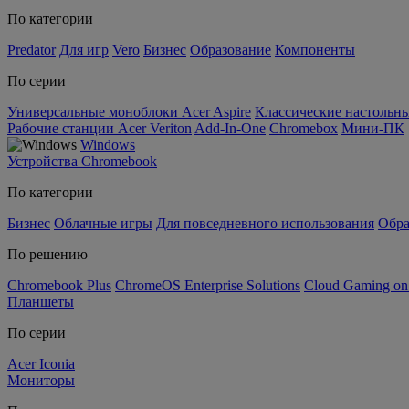
По категории
Predator
Для игр
Vero
Бизнес
Образование
Компоненты
По серии
Универсальные моноблоки Acer Aspire
Классические настольны
Рабочие станции Acer Veriton
Add-In-One
Chromebox
Мини-ПК
Windows
Устройства Chromebook
По категории
Бизнес
Облачные игры
Для повседневного использования
Обра
По решению
Chromebook Plus
ChromeOS Enterprise Solutions
Cloud Gaming o
Планшеты
По серии
Acer Iconia
Мониторы