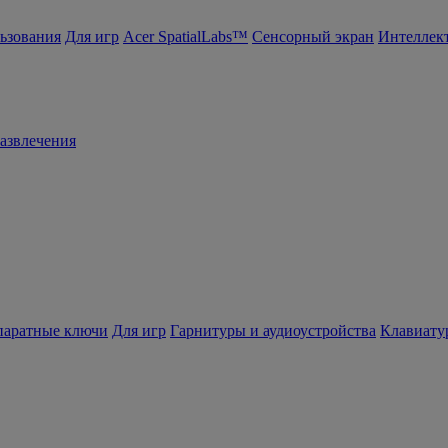
ьзования
Для игр
Acer SpatialLabs™
Сенсорный экран
Интеллек
азвлечения
ппаратные ключи
Для игр
Гарнитуры и аудиоустройства
Клавиату