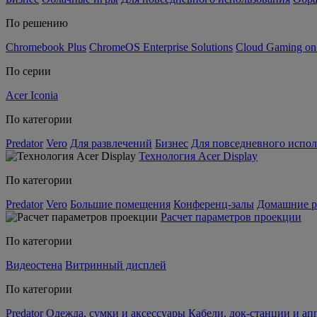
По решению
Chromebook Plus
ChromeOS Enterprise Solutions
Cloud Gaming o
По серии
Acer Iconia
По категории
Predator
Vero
Для развлечений
Бизнес
Для повседневного испол
Технология Acer Display
По категории
Predator
Vero
Большие помещения
Конференц-залы
Домашние р
Расчет параметров проекции
По категории
Видеостена
Витринный дисплей
По категории
Predator
Одежда, сумки и аксессуары
Кабели, док-станции и а