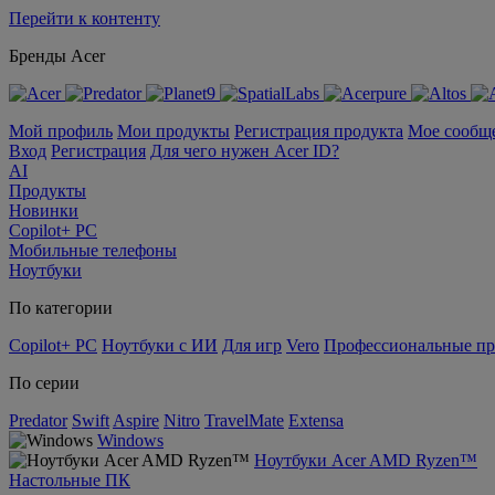
Перейти к контенту
Бренды Acer
Мой профиль
Мои продукты
Регистрация продукта
Мое сообщ
Вход
Регистрация
Для чего нужен Acer ID?
AI
Продукты
Новинки
Copilot+ PC
Мобильные телефоны
Ноутбуки
По категории
Copilot+ PC
Ноутбуки с ИИ
Для игр
Vero
Профессиональные п
По серии
Predator
Swift
Aspire
Nitro
TravelMate
Extensa
Windows
Ноутбуки Acer AMD Ryzen™
Настольные ПК