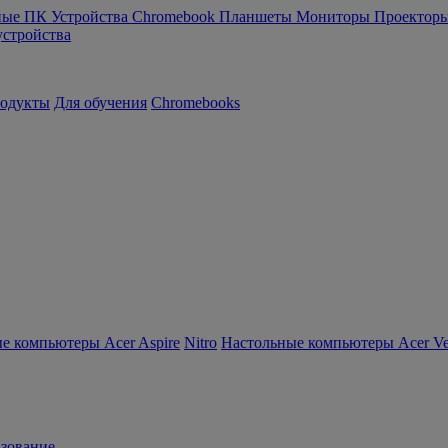
ные ПК
Устройства Chromebook
Планшеты
Мониторы
Проектор
устройства
родукты
Для обучения
Chromebooks
е компьютеры Acer Aspire
Nitro
Настольные компьютеры Acer Ver
зование