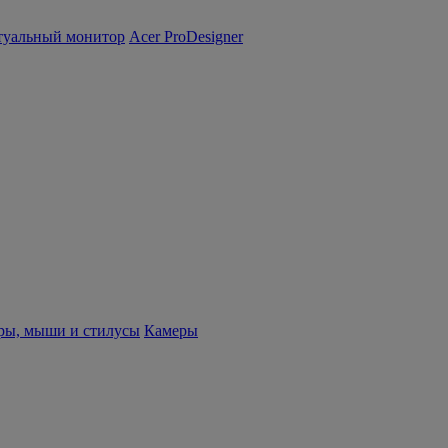
туальный монитор
Acer ProDesigner
ры, мыши и стилусы
Камеры