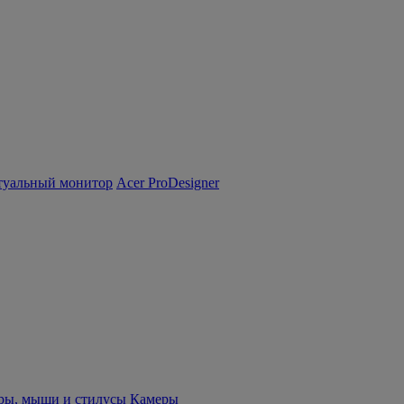
туальный монитор
Acer ProDesigner
ры, мыши и стилусы
Камеры