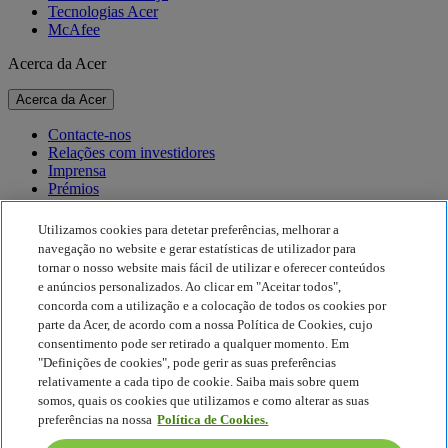
Tecnologias Acer
McAfee
Acerca da Acer
Acerca da Acer
Contacte-nos
Relações com investidores
Imprensa
Prémios
Eventos
Utilizamos cookies para detetar preferências, melhorar a
Sustentabilidade
navegação no website e gerar estatísticas de utilizador para
tornar o nosso website mais fácil de utilizar e oferecer conteúdos
Sustentabilidade
e anúncios personalizados. Ao clicar em "Aceitar todos",
concorda com a utilização e a colocação de todos os cookies por
Responsabilidade social empresarial
parte da Acer, de acordo com a nossa Política de Cookies, cujo
Pegada de carbono do produto
consentimento pode ser retirado a qualquer momento. Em
Project Humanity
"Definições de cookies", pode gerir as suas preferências
Earthion
relativamente a cada tipo de cookie. Saiba mais sobre quem
Política de Privacidade
somos, quais os cookies que utilizamos e como alterar as suas
Política de cookies
preferências na nossa
Política de Cookies.
Aviso legal