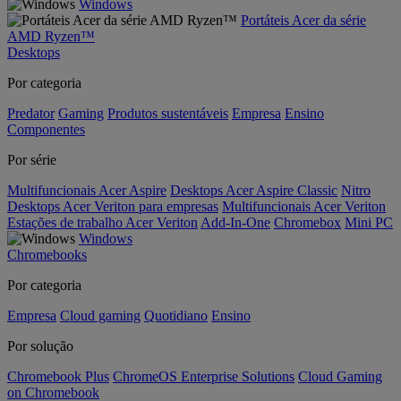
Windows
Portáteis Acer da série
AMD Ryzen™
Desktops
Por categoria
Predator
Gaming
Produtos sustentáveis
Empresa
Ensino
Componentes
Por série
Multifuncionais Acer Aspire
Desktops Acer Aspire Classic
Nitro
Desktops Acer Veriton para empresas
Multifuncionais Acer Veriton
Estações de trabalho Acer Veriton
Add-In-One
Chromebox
Mini PC
Windows
Chromebooks
Por categoria
Empresa
Cloud gaming
Quotidiano
Ensino
Por solução
Chromebook Plus
ChromeOS Enterprise Solutions
Cloud Gaming
on Chromebook