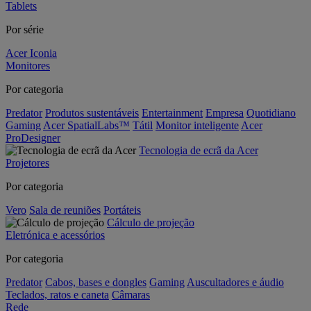
Tablets
Por série
Acer Iconia
Monitores
Por categoria
Predator
Produtos sustentáveis
Entertainment
Empresa
Quotidiano
Gaming
Acer SpatialLabs™
Tátil
Monitor inteligente
Acer
ProDesigner
Tecnologia de ecrã da Acer
Projetores
Por categoria
Vero
Sala de reuniões
Portáteis
Cálculo de projeção
Eletrónica e acessórios
Por categoria
Predator
Cabos, bases e dongles
Gaming
Auscultadores e áudio
Teclados, ratos e caneta
Câmaras
Rede