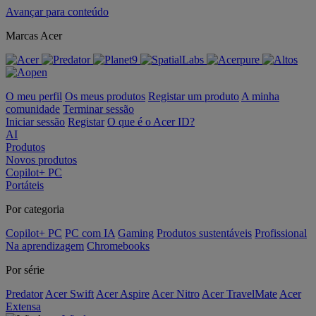
Avançar para conteúdo
Marcas Acer
O meu perfil
Os meus produtos
Registar um produto
A minha
comunidade
Terminar sessão
Iniciar sessão
Registar
O que é o Acer ID?
AI
Produtos
Novos produtos
Copilot+ PC
Portáteis
Por categoria
Copilot+ PC
PC com IA
Gaming
Produtos sustentáveis
Profissional
Na aprendizagem
Chromebooks
Por série
Predator
Acer Swift
Acer Aspire
Acer Nitro
Acer TravelMate
Acer
Extensa