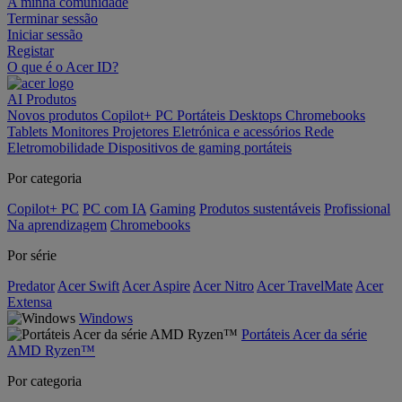
A minha comunidade
Terminar sessão
Iniciar sessão
Registar
O que é o Acer ID?
AI
Produtos
Novos produtos
Copilot+ PC
Portáteis
Desktops
Chromebooks
Tablets
Monitores
Projetores
Eletrónica e acessórios
Rede
Eletromobilidade
Dispositivos de gaming portáteis
Por categoria
Copilot+ PC
PC com IA
Gaming
Produtos sustentáveis
Profissional
Na aprendizagem
Chromebooks
Por série
Predator
Acer Swift
Acer Aspire
Acer Nitro
Acer TravelMate
Acer
Extensa
Windows
Portáteis Acer da série
AMD Ryzen™
Por categoria