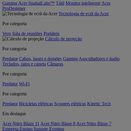
Gaming
Acer SpatialLabs™
Tátil
Monitor inteligente
Acer
ProDesigner
Tecnologia de ecrã da Acer
Por categoria
Vero
Sala de reuniões
Portáteis
Cálculo de projeção
Por categoria
Predator
Cabos, bases e dongles
Gaming
Auscultadores e áudio
Teclados, ratos e caneta
Câmaras
Por categoria
Predator
Wi-Fi
Por categoria
Predator
Bicicletas elétricas
Scooters elétricas
Kinetic Tech
Em destaque
Acer Nitro Blaze 11
Acer Nitro Blaze 8
Acer Nitro Blaze 7
Empresa
Ensino
Suporte
Eventos