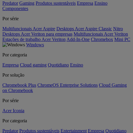
Predator
Gaming
Produtos sustentáveis
Empresa
Ensino
Componentes
Por série
Multifuncionais Acer Aspire
Desktops Acer Aspire Classic
Nitro
Desktops Acer Veriton para empresas
Multifuncionais Acer Veriton
Estações de trabalho Acer Veriton
Add-In-One
Chromebox
Mini PC
Windows
Por categoria
Empresa
Cloud gaming
Quotidiano
Ensino
Por solução
Chromebook Plus
ChromeOS Enterprise Solutions
Cloud Gaming
on Chromebook
Por série
Acer Iconia
Por categoria
Predator
Produtos sustentáveis
Entertainment
Empresa
Quotidiano