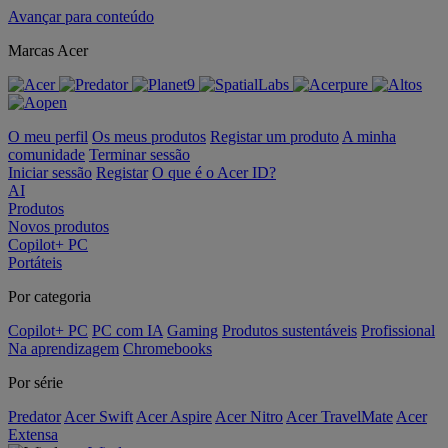
Avançar para conteúdo
Marcas Acer
O meu perfil
Os meus produtos
Registar um produto
A minha
comunidade
Terminar sessão
Iniciar sessão
Registar
O que é o Acer ID?
AI
Produtos
Novos produtos
Copilot+ PC
Portáteis
Por categoria
Copilot+ PC
PC com IA
Gaming
Produtos sustentáveis
Profissional
Na aprendizagem
Chromebooks
Por série
Predator
Acer Swift
Acer Aspire
Acer Nitro
Acer TravelMate
Acer
Extensa