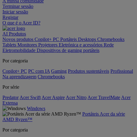
A minha comunidade
Terminar sessão
Iniciar sessão
Registar
O que é o Acer ID?
AI
Produtos
Novos produtos
Copilot+ PC
Portáteis
Desktops
Chromebooks
Tablets
Monitores
Projetores
Eletrónica e acessórios
Rede
Eletromobilidade
Dispositivos de gaming portáteis
Por categoria
Copilot+ PC
PC com IA
Gaming
Produtos sustentáveis
Profissional
Na aprendizagem
Chromebooks
Por série
Predator
Acer Swift
Acer Aspire
Acer Nitro
Acer TravelMate
Acer
Extensa
Windows
Portáteis Acer da série
AMD Ryzen™
Por categoria