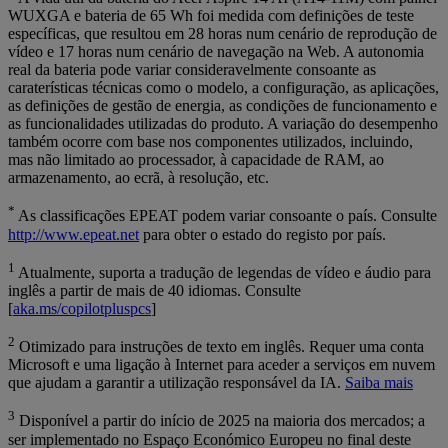
WUXGA e bateria de 65 Wh foi medida com definições de teste
específicas, que resultou em 28 horas num cenário de reprodução de
vídeo e 17 horas num cenário de navegação na Web. A autonomia
real da bateria pode variar consideravelmente consoante as
caraterísticas técnicas como o modelo, a configuração, as aplicações,
as definições de gestão de energia, as condições de funcionamento e
as funcionalidades utilizadas do produto. A variação do desempenho
também ocorre com base nos componentes utilizados, incluindo,
mas não limitado ao processador, à capacidade de RAM, ao
armazenamento, ao ecrã, à resolução, etc.
*
As classificações EPEAT podem variar consoante o país. Consulte
http://www.epeat.net
para obter o estado do registo por país.
1
Atualmente, suporta a tradução de legendas de vídeo e áudio para
inglês a partir de mais de 40 idiomas. Consulte
[
aka.ms/copilotpluspcs
]
2
Otimizado para instruções de texto em inglês. Requer uma conta
Microsoft e uma ligação à Internet para aceder a serviços em nuvem
que ajudam a garantir a utilização responsável da IA.
Saiba mais
3
Disponível a partir do início de 2025 na maioria dos mercados; a
ser implementado no Espaço Económico Europeu no final deste