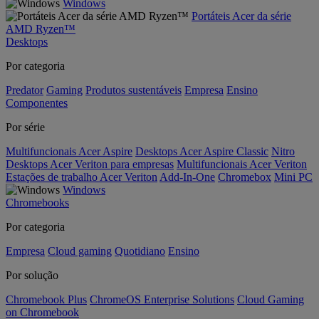
Windows
Portáteis Acer da série
AMD Ryzen™
Desktops
Por categoria
Predator
Gaming
Produtos sustentáveis
Empresa
Ensino
Componentes
Por série
Multifuncionais Acer Aspire
Desktops Acer Aspire Classic
Nitro
Desktops Acer Veriton para empresas
Multifuncionais Acer Veriton
Estações de trabalho Acer Veriton
Add-In-One
Chromebox
Mini PC
Windows
Chromebooks
Por categoria
Empresa
Cloud gaming
Quotidiano
Ensino
Por solução
Chromebook Plus
ChromeOS Enterprise Solutions
Cloud Gaming
on Chromebook