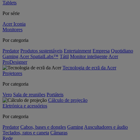
Tablets
Por série
Acer Iconia
Monitores
Por categoria
Predator
Produtos sustentáveis
Entertainment
Empresa
Quotidiano
Gaming
Acer SpatialLabs™
Tátil
Monitor inteligente
Acer
ProDesigner
Tecnologia de ecrã da Acer
Projetores
Por categoria
Vero
Sala de reuniões
Portáteis
Cálculo de projeção
Eletrónica e acessórios
Por categoria
Predator
Cabos, bases e dongles
Gaming
Auscultadores e áudio
Teclados, ratos e caneta
Câmaras
Rede