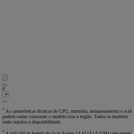
0
*
As caraterísticas técnicas de CPU, memória, armazenamento e ecrã
podem variar consoante o modelo e/ou a região. Todos os modelos
estão sujeitos a disponibilidade.
*
A vida útil da bateria do Acer Aspire 14 AI (A14-11M) com painel