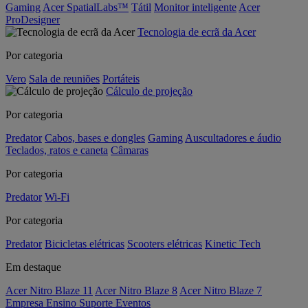
Gaming
Acer SpatialLabs™
Tátil
Monitor inteligente
Acer
ProDesigner
Tecnologia de ecrã da Acer
Por categoria
Vero
Sala de reuniões
Portáteis
Cálculo de projeção
Por categoria
Predator
Cabos, bases e dongles
Gaming
Auscultadores e áudio
Teclados, ratos e caneta
Câmaras
Por categoria
Predator
Wi-Fi
Por categoria
Predator
Bicicletas elétricas
Scooters elétricas
Kinetic Tech
Em destaque
Acer Nitro Blaze 11
Acer Nitro Blaze 8
Acer Nitro Blaze 7
Empresa
Ensino
Suporte
Eventos