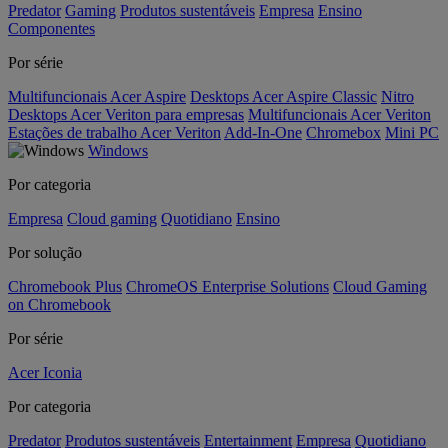
Predator
Gaming
Produtos sustentáveis
Empresa
Ensino
Componentes
Por série
Multifuncionais Acer Aspire
Desktops Acer Aspire Classic
Nitro
Desktops Acer Veriton para empresas
Multifuncionais Acer Veriton
Estações de trabalho Acer Veriton
Add-In-One
Chromebox
Mini PC
Windows
Por categoria
Empresa
Cloud gaming
Quotidiano
Ensino
Por solução
Chromebook Plus
ChromeOS Enterprise Solutions
Cloud Gaming
on Chromebook
Por série
Acer Iconia
Por categoria
Predator
Produtos sustentáveis
Entertainment
Empresa
Quotidiano