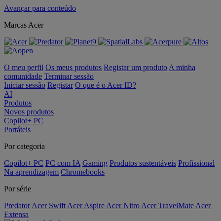
Avançar para conteúdo
Marcas Acer
O meu perfil
Os meus produtos
Registar um produto
A minha
comunidade
Terminar sessão
Iniciar sessão
Registar
O que é o Acer ID?
AI
Produtos
Novos produtos
Copilot+ PC
Portáteis
Por categoria
Copilot+ PC
PC com IA
Gaming
Produtos sustentáveis
Profissional
Na aprendizagem
Chromebooks
Por série
Predator
Acer Swift
Acer Aspire
Acer Nitro
Acer TravelMate
Acer
Extensa