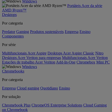
Windows
Portáteis Acer da série
AMD Ryzen™
Desktops
Por categoria
Predator
Gaming
Produtos sustentáveis
Empresa
Ensino
Componentes
Por série
Multifuncionais Acer Aspire
Desktops Acer Aspire Classic
Nitro
Desktops Acer Veriton para empresas
Multifuncionais Acer Veriton
Estações de trabalho Acer Veriton
Add-In-One
Chromebox
Mini PC
Windows
Chromebooks
Por categoria
Empresa
Cloud gaming
Quotidiano
Ensino
Por solução
Chromebook Plus
ChromeOS Enterprise Solutions
Cloud Gaming
on Chromebook