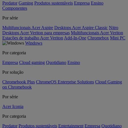
Predator
Gaming
Produtos sustentáveis
Empresa
Ensino
Componentes
Por série
Multifuncionais Acer Aspire
Desktops Acer Aspire Classic
Nitro
Desktops Acer Veriton para empresas
Multifuncionais Acer Veriton
Estações de trabalho Acer Veriton
Add-In-One
Chromebox
Mini PC
Windows
Por categoria
Empresa
Cloud gaming
Quotidiano
Ensino
Por solução
Chromebook Plus
ChromeOS Enterprise Solutions
Cloud Gaming
on Chromebook
Por série
Acer Iconia
Por categoria
Predator
Produtos sustentáveis
Entertainment
Empresa
Quotidiano