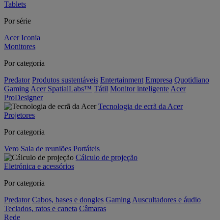
Tablets
Por série
Acer Iconia
Monitores
Por categoria
Predator
Produtos sustentáveis
Entertainment
Empresa
Quotidiano
Gaming
Acer SpatialLabs™
Tátil
Monitor inteligente
Acer
ProDesigner
Tecnologia de ecrã da Acer
Projetores
Por categoria
Vero
Sala de reuniões
Portáteis
Cálculo de projeção
Eletrónica e acessórios
Por categoria
Predator
Cabos, bases e dongles
Gaming
Auscultadores e áudio
Teclados, ratos e caneta
Câmaras
Rede