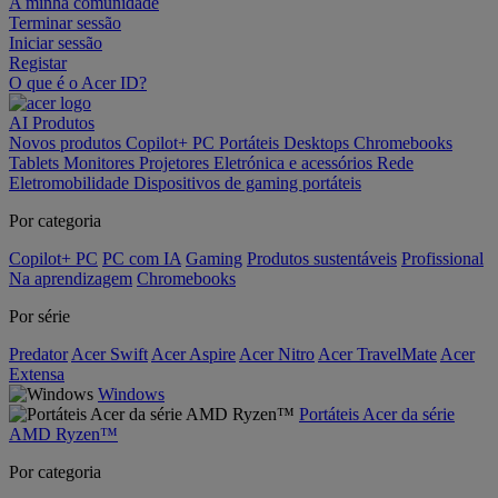
A minha comunidade
Terminar sessão
Iniciar sessão
Registar
O que é o Acer ID?
AI
Produtos
Novos produtos
Copilot+ PC
Portáteis
Desktops
Chromebooks
Tablets
Monitores
Projetores
Eletrónica e acessórios
Rede
Eletromobilidade
Dispositivos de gaming portáteis
Por categoria
Copilot+ PC
PC com IA
Gaming
Produtos sustentáveis
Profissional
Na aprendizagem
Chromebooks
Por série
Predator
Acer Swift
Acer Aspire
Acer Nitro
Acer TravelMate
Acer
Extensa
Windows
Portáteis Acer da série
AMD Ryzen™
Por categoria