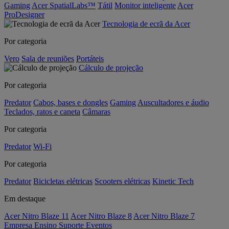
Gaming
Acer SpatialLabs™
Tátil
Monitor inteligente
Acer
ProDesigner
Tecnologia de ecrã da Acer
Por categoria
Vero
Sala de reuniões
Portáteis
Cálculo de projeção
Por categoria
Predator
Cabos, bases e dongles
Gaming
Auscultadores e áudio
Teclados, ratos e caneta
Câmaras
Por categoria
Predator
Wi-Fi
Por categoria
Predator
Bicicletas elétricas
Scooters elétricas
Kinetic Tech
Em destaque
Acer Nitro Blaze 11
Acer Nitro Blaze 8
Acer Nitro Blaze 7
Empresa
Ensino
Suporte
Eventos